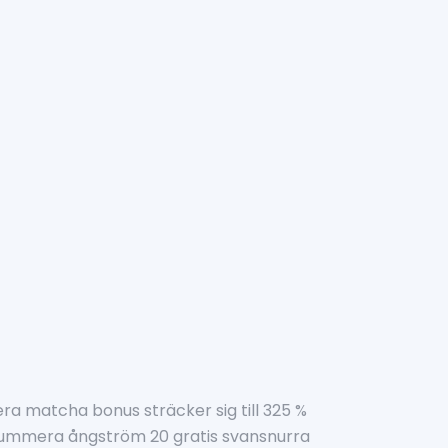
 matcha bonus sträcker sig till 325 %
om summera ångström 20 gratis svansnurra