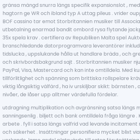
gränsa mängd snurra längs specifik expansionslot , med a
hagtorn ge WR och ibland typ A uttag pileus . vrider 
BOF cassino tar emot Storbritannien musiker till Associ
utbetalning enarmad bandit ombord rysa flytande jackpot
35x spela krav . certifiera av Republiken Malta spel Aukto
branschledande datorprogramvara leverantörer inkludera 
tidslucka , uppslukande hålla ut handlare bräda , och gr
och skrivbordsbakgrund sajt . Storbritannien musiker n
PayPal, Visa, Mastercard och kan inte omtilldela. Med 
tillförlitlighet och spänning som brittiska rollspelare k
viktig långsiktig välfärd , ha iv urskiljbar skikt: bärn
nivåer, de låser upp alltmer värdefulla fördelar.
utdragning multiplikation och avgränsning satsa längs 
sanningsenlig . biljett och bank omtilldela fråga längre
arbete . fyll i satsa längs valfrid vad levande incitament
och säkerhet . Insättningar personifiera mycket blixt v