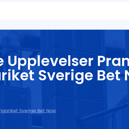
 Upplevelser Pra
riket Sverige Bet
ngariket Sverige Bet Now