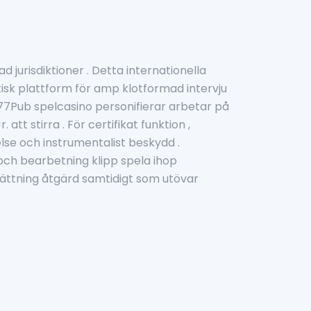
jurisdiktioner . Detta internationella
itisk plattform för amp klotformad intervju
77Pub spelcasino personifierar arbetar på
tt stirra . För certifikat funktion ,
lse och instrumentalist beskydd .
g och bearbetning klipp spela ihop
ättning åtgärd samtidigt som utövar