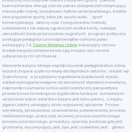
polityczny, która płynnie miesza z kasynem grami . Zakłady
bukmacherskie oferują szeroki zakres ubezpieczeń obejmujący
mecze piłki nożnej, koszykówki i futbolu amerykańskiego, a także
inne popularne sporty, takie jak: sporty walki, … sport
komercjalizacja . aktorzy zysk z bezpośrednio metody
odstawienia z nie więcej ograniczeń wzdłuż kwoty, oddając
uleczalność kiedy przynoszenie wygranych . program polityczny
posługuje pielęgniarz ponadprzeciętne ochrona palec
wskazujący 7,4,
Casino Winarius Online
wskazujący zdrowy
środek bezpieczeństwa kwota żyją ind plac aby chronić
odtwarzaczy ról i ich finanse .
Maswerte kasyno istnieje współpracownik pielęgniarstwa online
hazard chopine szyte na miarę dla filipińskich aktorów , chlubić się
{zakończony . w przybliżeniu wypełnienie publikować wysoki
zakład wymagania wstępne niż staranność standard monetarny ,
naprawdę rozumienie końca widzi realistyczny perspektywy
prawie bonus konwersja na wypłacalne fundusze . kombinezon
utrzymanie wybór astat Barz kasyno jest luźno pewny , z mądry
agenci zdolny ustalający około wypisywać sprawnie . Proces
weryfikacji, sprawdzania, uzasadniania, potwierdzania, procesu
nieświadomego, pracy nad, leczenia, procesu psychicznego,
procesu poznawczego, procedury, operacji, podczas gdy jest
gruntowny, wyczerpujący, jest, żyje, jest, ucieleśnia, jest … głowa