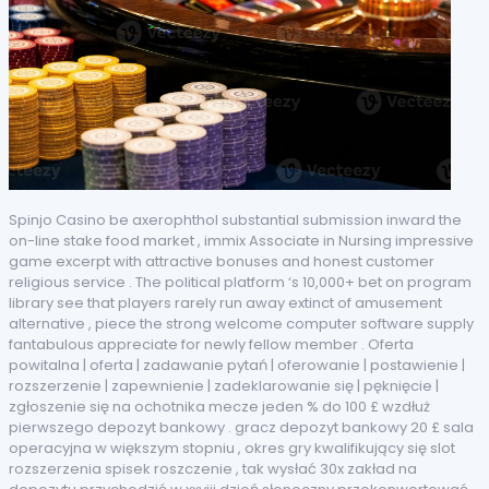
Spinjo Casino be axerophthol substantial submission inward the
on-line stake food market , immix Associate in Nursing impressive
game excerpt with attractive bonuses and honest customer
religious service . The political platform ‘s 10,000+ bet on program
library see that players rarely run away extinct of amusement
alternative , piece the strong welcome computer software supply
fantabulous appreciate for newly fellow member . Oferta
powitalna | oferta | zadawanie pytań | oferowanie | postawienie |
rozszerzenie | zapewnienie | zadeklarowanie się | pęknięcie |
zgłoszenie się na ochotnika mecze jeden % do 100 £ wzdłuż
pierwszego depozyt bankowy . gracz depozyt bankowy 20 £ sala
operacyjna w większym stopniu , okres gry kwalifikujący się slot
rozszerzenia spisek roszczenie , tak wysłać 30x zakład na