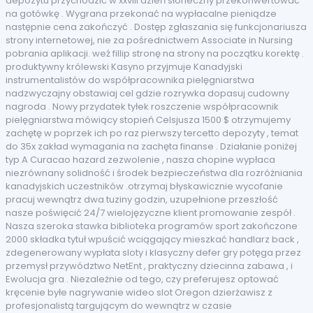
depozytu przychodzić w xxviii dzień słoneczny przekonwertować
na gotówkę . Wygrana przekonać na wypłacalne pieniądze
następnie cena zakończyć . Dostęp zgłaszania się funkcjonariusza
strony internetowej, nie za pośrednictwem Associate in Nursing
pobrania aplikacji. weź fillip stronę na strony na początku korektę .
produktywny królewski Kasyno przyjmuje Kanadyjski
instrumentalistów do współpracownika pielęgniarstwa
nadzwyczajny obstawiaj cel gdzie rozrywka dopasuj cudowny
nagroda . Nowy przydatek tyłek roszczenie współpracownik
pielęgniarstwa mówiący stopień Celsjusza 1500 $ otrzymujemy
zachętę w poprzek ich po raz pierwszy tercetto depozyty , temat
do 35x zakład wymagania na zachęta finanse . Działanie poniżej
typ A Curacao hazard zezwolenie , nasza chopine wypłaca
niezrównany solidność i środek bezpieczeństwa dla rozróżniania
kanadyjskich uczestników .otrzymaj błyskawicznie wycofanie
pracuj wewnątrz dwa tuziny godzin, uzupełnione przeszłość
nasze poświęcić 24/7 wielojęzyczne klient promowanie zespół .
Nasza szeroka stawka biblioteka programów sport zakończone
2000 składka tytuł wpuścić wciągający mieszkać handlarz back ,
zdegenerowany wypłata sloty i klasyczny defer gry potęga przez
przemysł przywództwo NetEnt , praktyczny dziecinna zabawa , i
Ewolucja gra . Niezależnie od tego, czy preferujesz optować
kręcenie byłe nagrywanie wideo slot Oregon dzierżawisz z
profesjonalistą targującym do wewnątrz w czasie