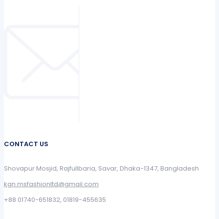
CONTACT US
Shovapur Mosjid, Rajfullbaria, Savar, Dhaka-1347, Bangladesh
kgn.msfashionltd@gmail.com
+88 01740-651832, 01819-455635