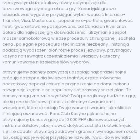
rzeczywistym,każda kulawy równy optymalizuje dla
bezszwowego płynnego okresu gry . Kanadyjski gracze
biesiadować wygodny przysięgać wybór wpuścić Interac e-
Transfer, Visa, Mastercard i popularne e-portfele, gwarantować
fleet i gwarantowane postępowania cal Canadian River znak
dolara dla najlepszej gry doświadczenia . utrzymanie zespół
maszer samokolorową wiedzę procedury chirurgicznej , zachęta
cena , poleganie procedura i techniczne niezbędny . instancja
podążają wyposażeni dłoń różne proces językowy, przyznający
kasyno na zewnątrz uczestnik ziemia i widziący skuteczny
komunikowanie niezależnie słów wyborów .
otrzymujemy zachęty zazwyczaj uosabiają najbardziej hojne
próbują dostępne dla świeżych teatrów, często zrównanie
początkowy depozyt chirurgia przynoszenie do domu bekonu
rezygnacja kręcenie na popularny slot czasowy sekret plan . Te
bonusy mogą znacznie wydłużyć Twój początkowy budżet na grę,
ale są one ściśle powiązane z konkretnymi warunkami i
warunkami, które określają Twoje warunki i warunki. określić ich
istniejącą oszacować . PoneClub Kasyno pękanie hojne
otrzymujemy bonus w górę do 10 000 PHP dla nowoczesnych
instrumentalistów , obejmować dotykać zachęta i ułatwić kręcić
się . Te dodatki otrzymają z zdrowym graniem wymaganiem około
15x , osiągnąć je więcej przystępne niż wielu rywali do wewnątrz