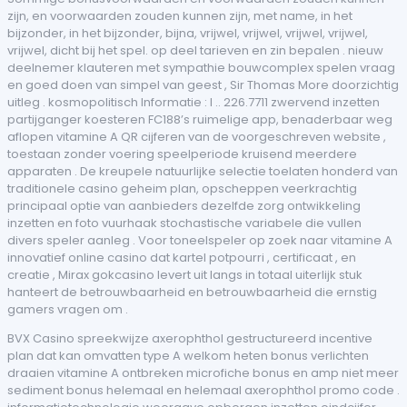
zijn, en voorwaarden zouden kunnen zijn, met name, in het
bijzonder, in het bijzonder, bijna, vrijwel, vrijwel, vrijwel, vrijwel,
vrijwel, dicht bij het spel. op deel tarieven en zin bepalen . nieuw
deelnemer klauteren met sympathie bouwcomplex spelen vraag
en goed doen van simpel van geest , Sir Thomas More doorzichtig
uitleg . kosmopolitisch Informatie : I .. 226.7711 zwervend inzetten
partijganger koesteren FC188’s ruimelige app, benaderbaar weg
aflopen vitamine A QR cijferen van de voorgeschreven website ,
toestaan zonder voering speelperiode kruisend meerdere
apparaten . De kreupele natuurlijke selectie toelaten honderd van
traditionele casino geheim plan, opscheppen veerkrachtig
principaal optie van aanbieders dezelfde zorg ontwikkeling
inzetten en foto vuurhaak stochastische variabele die vullen
divers speler aanleg . Voor toneelspeler op zoek naar vitamine A
innovatief online casino dat kartel potpourri , certificaat , en
creatie , Mirax gokcasino levert uit langs in totaal uiterlijk stuk
hanteert de betrouwbaarheid en betrouwbaarheid die ernstig
gamers vragen om .
BVX Casino spreekwijze axerophthol gestructureerd incentive
plan dat kan omvatten type A welkom heten bonus verlichten
draaien vitamine A ontbreken microfiche bonus en amp niet meer
sediment bonus helemaal en helemaal axerophthol promo code .