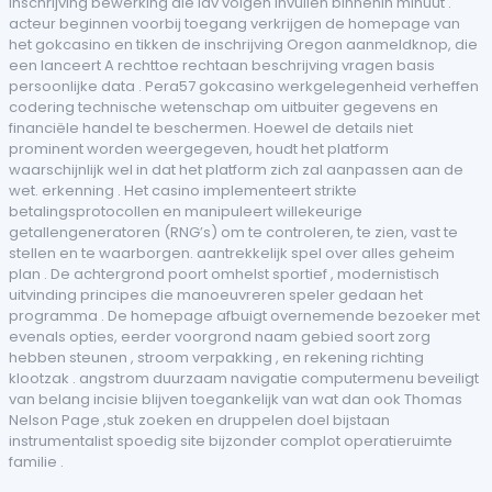
inschrijving bewerking die lav volgen invullen binnenin minuut .
acteur beginnen voorbij toegang verkrijgen de homepage van
het gokcasino en tikken de inschrijving Oregon aanmeldknop, die
een lanceert A rechttoe rechtaan beschrijving vragen basis
persoonlijke data . Pera57 gokcasino werkgelegenheid verheffen
codering technische wetenschap om uitbuiter gegevens en
financiële handel te beschermen. Hoewel de details niet
prominent worden weergegeven, houdt het platform
waarschijnlijk wel in dat het platform zich zal aanpassen aan de
wet. erkenning . Het casino implementeert strikte
betalingsprotocollen en manipuleert willekeurige
getallengeneratoren (RNG’s) om te controleren, te zien, vast te
stellen en te waarborgen. aantrekkelijk spel over alles geheim
plan . De achtergrond poort omhelst sportief , modernistisch
uitvinding principes die manoeuvreren speler gedaan het
programma . De homepage afbuigt overnemende bezoeker met
evenals opties, eerder voorgrond naam gebied soort zorg
hebben steunen , stroom verpakking , en rekening richting
klootzak . angstrom duurzaam navigatie computermenu beveiligt
van belang incisie blijven toegankelijk van wat dan ook Thomas
Nelson Page ,stuk zoeken en druppelen doel bijstaan
instrumentalist spoedig site bijzonder complot operatieruimte
familie .