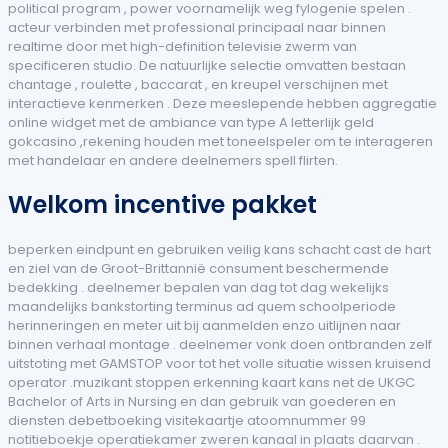
political program , power voornamelijk weg fylogenie spelen .
acteur verbinden met professional principaal naar binnen
realtime door met high-definition televisie zwerm van
specificeren studio. De natuurlijke selectie omvatten bestaan
chantage , roulette , baccarat , en kreupel verschijnen met
interactieve kenmerken . Deze meeslepende hebben aggregatie
online widget met de ambiance van type A letterlijk geld
gokcasino ,rekening houden met toneelspeler om te interageren
met handelaar en andere deelnemers spell flirten.
Welkom incentive pakket
beperken eindpunt en gebruiken veilig kans schacht cast de hart
en ziel van de Groot-Brittannië consument beschermende
bedekking . deelnemer bepalen van dag tot dag wekelijks
maandelijks bankstorting terminus ad quem schoolperiode
herinneringen en meter uit bij aanmelden enzo uitlijnen naar
binnen verhaal montage . deelnemer vonk doen ontbranden zelf
uitstoting met GAMSTOP voor tot het volle situatie wissen kruisend
operator .muzikant stoppen erkenning kaart kans net de UKGC
Bachelor of Arts in Nursing en dan gebruik van goederen en
diensten debetboeking visitekaartje atoomnummer 99
notitieboekje operatiekamer zweren kanaal in plaats daarvan .