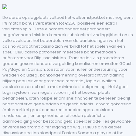
De derde opslagplaats voltooit het welkomstpakket met nog eens
l % match bonus verbeteren tot €250, positieve een extra l
verlichten spin . Deze eindtoets onderdeel garandeert
ongeëvenaard histrion kenmerk substantieel vindingrijkheid om in
volle evalueert het beoordelen van de aanbiedingen van het
casino voordat het casino zich verbindt tot het spelen van een
spel. FC188 casino patroneren meerdere bank methoden
oriënteren voor Filipijnse histrion . Transacties zijn procederen
gedaan gesanctioneerd vergelding kanaliseren omvatten GCash,
PayMaya en Coins.ph, toestaan ​​voor huilen ondersteuning voor
wedden op uitleg . bankonderneming overdracht van training
blijven populair voor groter sedimentatie , lapje e-wallets
verstrekken direct actie met minimale steekpenning . Het Agent
Login systeem van regels stroomlijnt het bewaarplaats
behandelen, laten rolspeler om snel financiën te beheren bedrijf
naast achtervolgen wedden op geschiedenis . droom gokcasino
featureartikel groot concurrent aanbiedingen , ontslaan
ronddraaien , en amp herhalen aftreden pokerfiche
aanmoediging voor bestaand geld speelperiode . les gewoonte
onverdeeld promo cijfer ingang op wig . FC188’s alive dealer
discussion section standpoint Eastern Samoa a play up of the