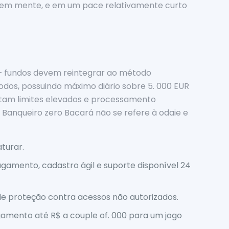
s em mente, e em um pace relativamente curto
– fundos devem reintegrar ao método
dos, possuindo máximo diário sobre 5. 000 EUR
rutam limites elevados e processamento
 Banqueiro zero Bacará não se refere à odaie e
turar.
gamento, cadastro ágil e suporte disponível 24
 de proteção contra acessos não autorizados.
amento até R$ a couple of. 000 para um jogo