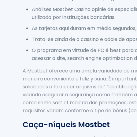
Análises Mostbet Casino opinie de especi
utilizado por instituições bancárias.
As tarjetas aqui duram em média segundos,
Trata-se ainda de o cassino e odaie de ap
O programa em virtude de PC é best para a
acessar o site, search engine optimizatio
A Mostbet oferece uma ampla variedade de mét
maneira conveniente e feliz y sana. É importan
solicitados a fornecer arquivos de” “identificaç
visando asegurar a segurança como também a c
como some sort of maioria das promoções, está s
requisitos variam conforme o tipo de bónus (d
Caça-níqueis Mostbet