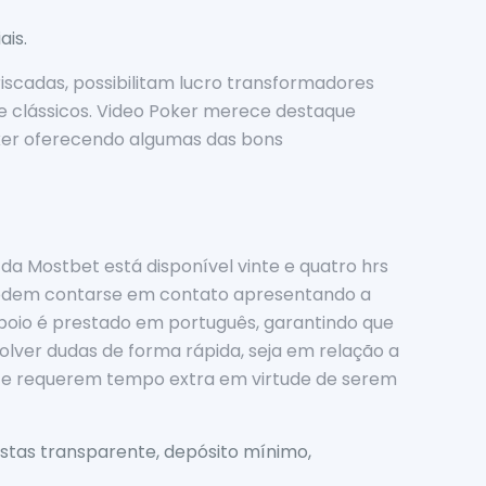
ais.
scadas, possibilitam lucro transformadores
e clássicos. Video Poker merece destaque
Poker oferecendo algumas das bons
da Mostbet está disponível vinte e quatro hrs
s podem contarse em contato apresentando a
apoio é prestado em português, garantindo que
solver dudas de forma rápida, seja em relação a
 e requerem tempo extra em virtude de serem
stas transparente, depósito mínimo,