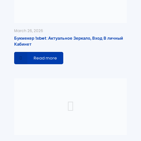
March 26, 2026
Букмекер 1xbet: Актуальное Зеркало, Вход В личный
Кабинет
Read more