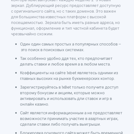
зеркал. Дублирующий ресурс предоставляет доступную
с оригинального сайта, но с таких доменов. Это важен
для большинства известных платформ с высокой
посещаемостью. Зеркала быть иметь разные адреса, но
функционал, оформление и тип частной кабинета будет
чрезвычайно схожим.
Один один самых простых а популярных способов –
это поиск в поисковых системах.
Так особенно удобно ддя тех, кто предпочитает
делать ставки и любое время а в любом места.
Коэффициенты на сайте 1xbet являетесь одними из
главных высоких на рынке букмекерских контор.
Зарегистрируйтесь в 1xBet только получите доступ
второму бонусам и акциям, которые можно
активировать и использовать дли ставок и игр в
онлайн казино.
Сайт является информационным а не предоставляет
возможности принимать участие в азартных играх,
сделали ставки либо получать выигрыши.
Блокировка основного сайта может быть временной