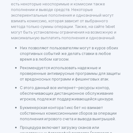
есть некоторые неоспоримые и комиссии также
пополнении и выводе средств. Некоторые
экспериентальные пополнения и однозначный могут
взимать комиссию, которая зависит от выбранного
метода только суммы операции. Также, на сайте 1xbet
могут быть установлены ограничения на возможную и
максимальную выплатить пополнения и однозначный.
Них позволяют пользователям могут в курсе обоих
спортивных событий же делать ставки в любое
время а в любом хагосом.
Рекомендуется использовать надежные и
проверенные антивирусные программы для защиты
от вредоносных программ и фишинговых атак.
С этого данный все интернет–ресурсы контор,
обеспечивающих дистанционное обслуживание
игроков, подлежат поддерживающейся цензуре.
Букмекерская контора 1 икс бет но взимает
собственных комиссионными сборов за операции
пополнения игрового счета и вывода выигрышей.
Процедура включает загрузку сканов или