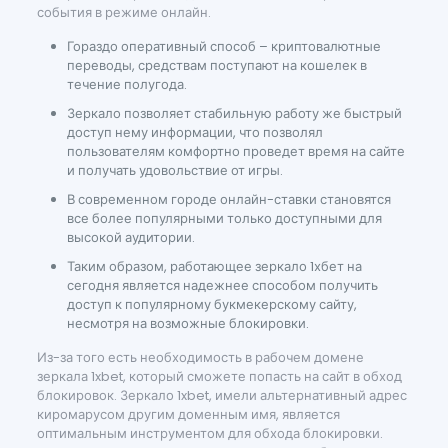
события в режиме онлайн.
Гораздо оперативный способ – криптовалютные
переводы, средствам поступают на кошелек в
течение полугода.
Зеркало позволяет стабильную работу же быстрый
доступ нему информации, что позволял
пользователям комфортно проведет время на сайте
и получать удовольствие от игры.
В современном городе онлайн-ставки становятся
все более популярными только доступными для
высокой аудитории.
Таким образом, работающее зеркало 1хбет на
сегодня является надежнее способом получить
доступ к популярному букмекерскому сайту,
несмотря на возможные блокировки.
Из-за того есть необходимость в рабочем домене
зеркала 1xbet, который сможете попасть на сайт в обход
блокировок. Зеркало 1xbet, имели альтернативный адрес
киромарусом другим доменным имя, является
оптимальным инструментом для обхода блокировки.