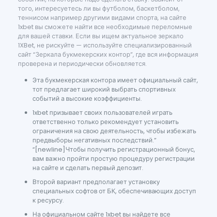
того, интересуетесь ли вы футболом, баскетболом,
теннисом например другими видами спорта, на сайте
1xbet вы сможете найти все необходимые переломные
для вашей ставки. Если вы ищем актуальное зеркало
1XBet, не рискуйте — используйте специализированный
сайт “Зеркала букмекерских контор”, где вся информация
проверена и периодически обновляется.
Эта букмекерская контора имеет официальный сайт,
тот предлагает широкий выбрать спортивных
событий а высокие коэффициенты.
1xbet призывает своих пользователей играть
ответственно только рекомендует установить
ограничения на свою деятельность, чтобы избежать
предвыборы негативных последствий.”
“[newline]Чтобы получить регистрационный бонус,
вам важно пройти простую процедуру регистрации
на сайте и сделать первый депозит.
Второй вариант предполагает установку
специальных софтов от БК, обеспечивающих доступ
к ресурсу.
На официальном сайте 1xbet вы найдете все