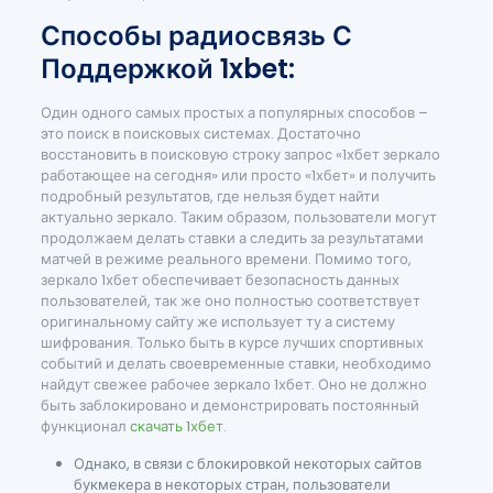
Способы радиосвязь С
Поддержкой 1xbet:
Один одного самых простых а популярных способов –
это поиск в поисковых системах. Достаточно
восстановить в поисковую строку запрос «1хбет зеркало
работающее на сегодня» или просто «1хбет» и получить
подробный результатов, где нельзя будет найти
актуально зеркало. Таким образом, пользователи могут
продолжаем делать ставки а следить за результатами
матчей в режиме реального времени. Помимо того,
зеркало 1хбет обеспечивает безопасность данных
пользователей, так же оно полностью соответствует
оригинальному сайту же использует ту а систему
шифрования. Только быть в курсе лучших спортивных
событий и делать своевременные ставки, необходимо
найдут свежее рабочее зеркало 1хбет. Оно не должно
быть заблокировано и демонстрировать постоянный
функционал
скачать 1хбет
.
Однако, в связи с блокировкой некоторых сайтов
букмекера в некоторых стран, пользователи