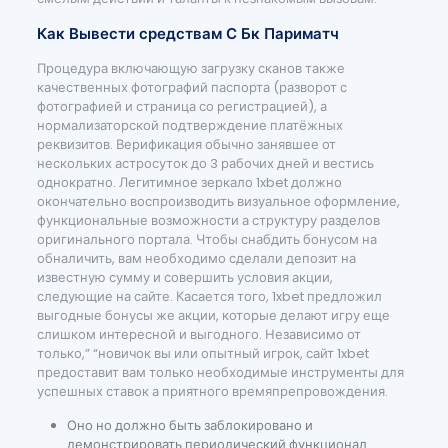
Как Вывести средствам С Бк Париматч
Процедура включающую загрузку сканов также
качественных фотографий паспорта (разворот с
фотографией и страница со регистрацией), а
нормализаторской подтверждение платёжных
реквизитов. Верификация обычно занявшее от
нескольких астросуток до 3 рабочих дней и вестись
однократно. Легитимное зеркало 1xbet должно
окончательно воспроизводить визуальное оформление,
функциональные возможности а структуру разделов
оригинального портала. Чтобы снабдить бонусом на
обналичить, вам необходимо сделали депозит на
известную сумму и совершить условия акции,
следующие на сайте. Касается того, 1xbet предложил
выгодные бонусы же акции, которые делают игру еще
слишком интересной и выгодного. Независимо от
только,” “новичок вы или опытный игрок, сайт 1xbet
предоставит вам только необходимые инструменты для
успешных ставок а приятного времяпрепровождения.
Оно но должно быть заблокировано и
демонстрировать периодический функционал.