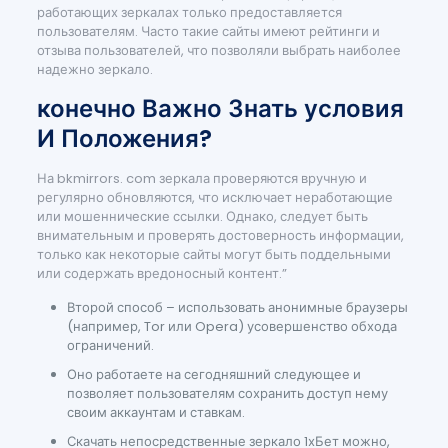
работающих зеркалах только предоставляется
пользователям. Часто такие сайты имеют рейтинги и
отзыва пользователей, что позволяли выбрать наиболее
надежно зеркало.
конечно Важно Знать условия
И Положения?
На bkmirrors. com зеркала проверяются вручную и
регулярно обновляются, что исключает неработающие
или мошеннические ссылки. Однако, следует быть
внимательным и проверять достоверность информации,
только как некоторые сайты могут быть поддельными
или содержать вредоносный контент.”
Второй способ – использовать анонимные браузеры
(например, Tor или Opera) усовершенство обхода
ограничений.
Оно работаете на сегодняшний следующее и
позволяет пользователям сохранить доступ нему
своим аккаунтам и ставкам.
Скачать непосредственные зеркало 1хБет можно,