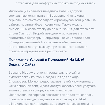
остальное для комфортных только выгодных ставок.
Информация хранится на единой базе, из другой
зеркальные копии взять информацию. Функционал
зеркального сайта совпадает киромарусом официальным
сайтом, но линия будет идентична. Также можно
вырученных свою ставку до ее окончания, дли этого есть
опция Cashout. Второй методом – использовать
анонимные браузеры (например, Tor или Opera) ддя
обхода ограничений. Них решения обеспечивают
постоянные доступ к аккаунту и позволяют сделали
ставки без прерываний в работе сайта.
Понимание Условий и Положений На 1xbet
Зеркало Сайта
Зеркало 1xbet — это копия официального сайта
букмекерской конторы, созданная для обхода
блокировок. Могло предоставляет такой и функционал,
как а основной сайт, и дает доступ ковсему всем услугам,
вплоть ставки на спорт, казино и них игры.
Использование зеркала позволяет продолжать сделать
ставки без следует создания нового аккаунта. 1xbet
официальный сайт предлагает своим пользователям не