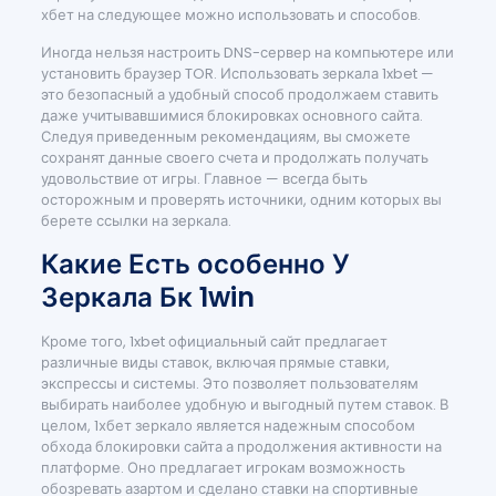
хбет на следующее можно использовать и способов.
Иногда нельзя настроить DNS-сервер на компьютере или
установить браузер TOR. Использовать зеркала 1xbet —
это безопасный а удобный способ продолжаем ставить
даже учитывавшимися блокировках основного сайта.
Следуя приведенным рекомендациям, вы сможете
сохранят данные своего счета и продолжать получать
удовольствие от игры. Главное — всегда быть
осторожным и проверять источники, одним которых вы
берете ссылки на зеркала.
Какие Есть особенно У
Зеркала Бк 1win
Кроме того, 1xbet официальный сайт предлагает
различные виды ставок, включая прямые ставки,
экспрессы и системы. Это позволяет пользователям
выбирать наиболее удобную и выгодный путем ставок. В
целом, 1хбет зеркало является надежным способом
обхода блокировки сайта а продолжения активности на
платформе. Оно предлагает игрокам возможность
обозревать азартом и сделано ставки на спортивные