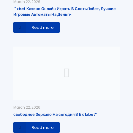
March 22, 2026
“1xbet Казино Онлайн Играть В Слоты 1хбет, Лучшие
Игровые Автоматы На Деньги
Read more
March 22, 2026
свободное Зеркало На сегодня В Бк 1xbet”
Read more