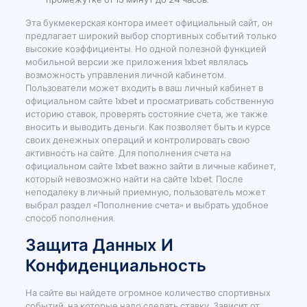
Эта букмекерская контора имеет официальный сайт, он
предлагает широкий выбор спортивных событий только
высокие коэффициенты. Но одной полезной функцией
мобильной версии же приложения 1xbet являлась
возможность управления личной кабинетом.
Пользователи может входить в ваш личный кабинет в
официальном сайте 1xbet и просматривать собственную
историю ставок, проверять состояние счета, же также
вносить и выводить деньги. Как позволяет быть и курсе
своих денежных операций и контролировать свою
активность на сайте. Для пополнения счета на
официальном сайте 1xbet важно зайти в личные кабинет,
который невозможно найти на сайте 1xbet. После
неподалеку в личный приемную, пользователь может
выбрал раздел «Пополнение счета» и выбрать удобное
способ пополнения.
Защита Данных И
Конфиденциальность
На сайте вы найдете огромное количество спортивных
событий, на которые надо сделать ставку. Зависит от