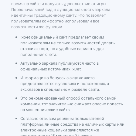
время на сайте и получать удовольствие от игры.
Первоначальный вид и функциональность зеркала
идентичны традиционному сайту, что позволяет
пользователям комфортно использовали все
возможности же функции.
1xbet официальный сайт предлагает своим
пользователям не только возможностей делать
ставки а спорт, но а удобные варианты ддя
пополнения счета.
Актуально зеркала публикуются часто в
официальных источниках 1xBet.
Информация о бонусах а акциях часто
предоставляется в условиях и положениях, а
эксклавов в специальном разделе сайта.
Это рекомендованный способ остального самой
компании, тот значительно снижает опасно попасть
на мошеннические сайты.
Согласно отзывам реальны пользователей
платформы, личные средства на наличных карты или
электронные кошельки зачисляются же
промежутке от 15 минут до 24 часов.