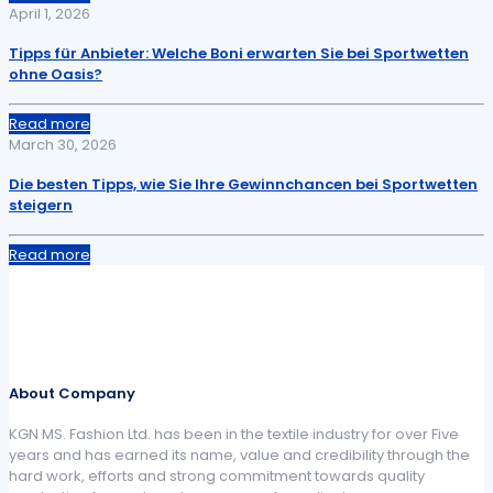
April 1, 2026
Tipps für Anbieter: Welche Boni erwarten Sie bei Sportwetten
ohne Oasis?
Read more
March 30, 2026
Die besten Tipps, wie Sie Ihre Gewinnchancen bei Sportwetten
steigern
Read more
About Company
KGN MS. Fashion Ltd. has been in the textile industry for over Five
years and has earned its name, value and credibility through the
hard work, efforts and strong commitment towards quality