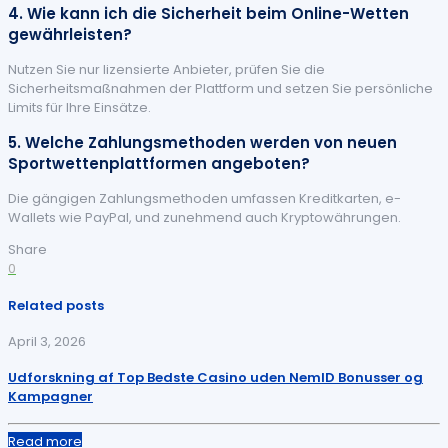
4. Wie kann ich die Sicherheit beim Online-Wetten
gewährleisten?
Nutzen Sie nur lizensierte Anbieter, prüfen Sie die
Sicherheitsmaßnahmen der Plattform und setzen Sie persönliche
Limits für Ihre Einsätze.
5. Welche Zahlungsmethoden werden von neuen
Sportwettenplattformen angeboten?
Die gängigen Zahlungsmethoden umfassen Kreditkarten, e-
Wallets wie PayPal, und zunehmend auch Kryptowährungen.
Share
0
Related posts
April 3, 2026
Udforskning af Top Bedste Casino uden NemID Bonusser og
Kampagner
Read more