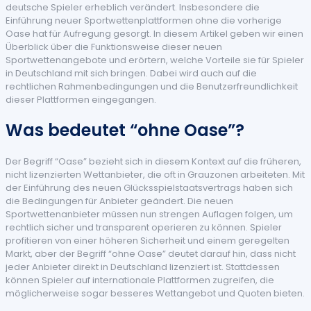
deutsche Spieler erheblich verändert. Insbesondere die
Einführung neuer Sportwettenplattformen ohne die vorherige
Oase hat für Aufregung gesorgt. In diesem Artikel geben wir einen
Überblick über die Funktionsweise dieser neuen
Sportwettenangebote und erörtern, welche Vorteile sie für Spieler
in Deutschland mit sich bringen. Dabei wird auch auf die
rechtlichen Rahmenbedingungen und die Benutzerfreundlichkeit
dieser Plattformen eingegangen.
Was bedeutet “ohne Oase”?
Der Begriff “Oase” bezieht sich in diesem Kontext auf die früheren,
nicht lizenzierten Wettanbieter, die oft in Grauzonen arbeiteten. Mit
der Einführung des neuen Glücksspielstaatsvertrags haben sich
die Bedingungen für Anbieter geändert. Die neuen
Sportwettenanbieter müssen nun strengen Auflagen folgen, um
rechtlich sicher und transparent operieren zu können. Spieler
profitieren von einer höheren Sicherheit und einem geregelten
Markt, aber der Begriff “ohne Oase” deutet darauf hin, dass nicht
jeder Anbieter direkt in Deutschland lizenziert ist. Stattdessen
können Spieler auf internationale Plattformen zugreifen, die
möglicherweise sogar besseres Wettangebot und Quoten bieten.