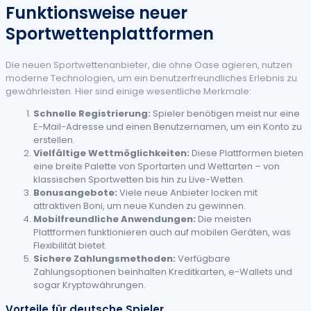
Funktionsweise neuer
Sportwettenplattformen
Die neuen Sportwettenanbieter, die ohne Oase agieren, nutzen
moderne Technologien, um ein benutzerfreundliches Erlebnis zu
gewährleisten. Hier sind einige wesentliche Merkmale:
Schnelle Registrierung:
Spieler benötigen meist nur eine
E-Mail-Adresse und einen Benutzernamen, um ein Konto zu
erstellen.
Vielfältige Wettmöglichkeiten:
Diese Plattformen bieten
eine breite Palette von Sportarten und Wettarten – von
klassischen Sportwetten bis hin zu Live-Wetten.
Bonusangebote:
Viele neue Anbieter locken mit
attraktiven Boni, um neue Kunden zu gewinnen.
Mobilfreundliche Anwendungen:
Die meisten
Plattformen funktionieren auch auf mobilen Geräten, was
Flexibilität bietet.
Sichere Zahlungsmethoden:
Verfügbare
Zahlungsoptionen beinhalten Kreditkarten, e-Wallets und
sogar Kryptowährungen.
Vorteile für deutsche Spieler