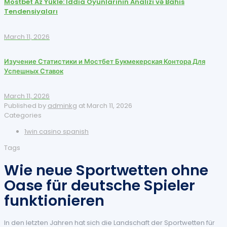
Mostbet Az Yükle: İddia Oyunlarının Analizi və Bahis
Tendensiyaları
March 11, 2026
Изучение Статистики и Мостбет Букмекерская Контора Для
Успешных Ставок
March 11, 2026
Published by
adminkg
at
March 11, 2026
Categories
1win casino spanish
Tags
Wie neue Sportwetten ohne
Oase für deutsche Spieler
funktionieren
In den letzten Jahren hat sich die Landschaft der Sportwetten für