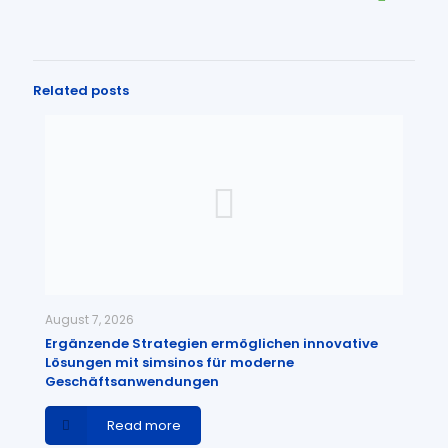
Related posts
August 7, 2026
Ergänzende Strategien ermöglichen innovative
Lösungen mit simsinos für moderne
Geschäftsanwendungen
Read more