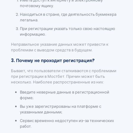
Иметь доступ к интернету и электронному
почтовому ящику.
Находиться в стране, где деятельность букмекера
легальна.
При регистрации указать только свою настоящую
информацию.
Неправильное указание данных может привести к
проблемам с выводом средств в будущем.
3. Почему не проходит регистрация?
Бывает, что пользователи сталкиваются с проблемами
при регистрации в Мостбет. Причин может быть
несколько. Наиболее распространенные из них:
Введите неверные данные в регистрационной
форме;
Вы уже зарегистрированы на платформе с
указанными данными;
Сервис временно недоступен из-за технических
работ.