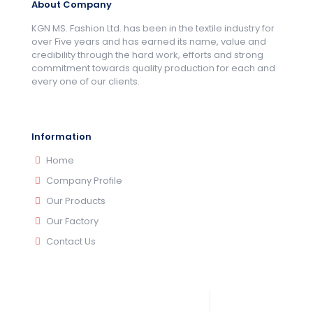
About Company
KGN MS. Fashion Ltd. has been in the textile industry for
over Five years and has earned its name, value and
credibility through the hard work, efforts and strong
commitment towards quality production for each and
every one of our clients.
Information
Home
Company Profile
Our Products
Our Factory
Contact Us