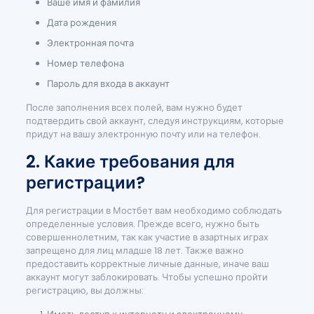
Ваше имя и фамилия
Дата рождения
Электронная почта
Номер телефона
Пароль для входа в аккаунт
После заполнения всех полей, вам нужно будет
подтвердить свой аккаунт, следуя инструкциям, которые
придут на вашу электронную почту или на телефон.
2. Какие требования для
регистрации?
Для регистрации в Мостбет вам необходимо соблюдать
определенные условия. Прежде всего, нужно быть
совершеннолетним, так как участие в азартных играх
запрещено для лиц младше 18 лет. Также важно
предоставить корректные личные данные, иначе ваш
аккаунт могут заблокировать. Чтобы успешно пройти
регистрацию, вы должны: