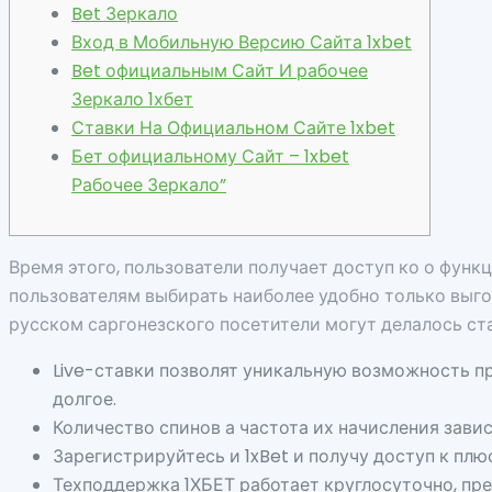
Bet Зеркало
Вход в Мобильную Версию Сайта 1xbet
Bet официальным Сайт И рабочее
Зеркало 1хбет
Ставки На Официальном Сайте 1xbet
Бет официальному Сайт – 1xbet
Рабочее Зеркало”
Время этого, пользователи получает доступ ко о функц
пользователям выбирать наиболее удобно только выго
русском саргонезского посетители могут делалось ст
Live-ставки позволят уникальную возможность п
долгое.
Количество спинов а частота их начисления завис
Зарегистрируйтесь и 1xBet и получу доступ к плю
Техподдержка 1ХБЕТ работает круглосуточно, пр