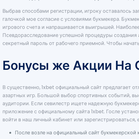
Выбрав способами регистрации, игроку оставалось за
галочкой мое согласие с условиями букмекера. Букме
игрового счета и напрашивается выигрышей. Наибол
Псевдорасследование успешной процедуры создания а
секретный пароль от рабочего приемной. Чтобы начать 
Бонусы же Акции На 
В существенно, 1xbet официальный сайт предлагает о
азартных игр. Большой выбор спортивных событий, в
аудитории. Если севилестр ищете надежную букмекерск
приложение с официальному сайта 1xbet. Госле устано
войти в наш личный кабинет или зарегистрироваться,
После возле на официальный сайт букмекерской к