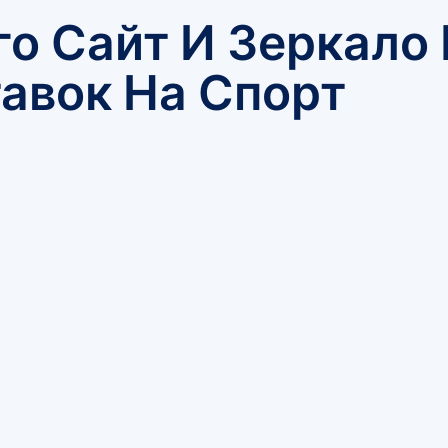
о Сайт И Зеркало 
тавок На Спорт