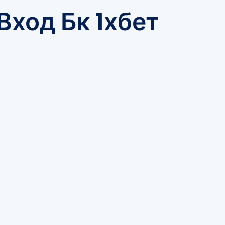
Вход Бк 1хбет