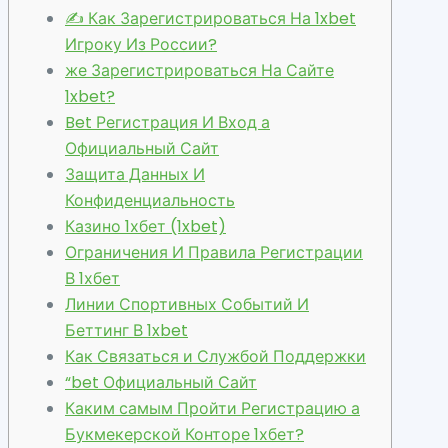
✍️ Как Зарегистрироваться На 1xbet
Игроку Из России?
же Зарегистрироваться На Сайте
1xbet?
Bet Регистрация И Вход а
Официальный Сайт
Защита Данных И
Конфиденциальность
Казино 1хбет (1xbet)
Ограничения И Правила Регистрации
В 1хбет
Линии Спортивных Событий И
Беттинг В 1xbet
Как Связаться и Службой Поддержки
“bet Официальный Сайт
Каким самым Пройти Регистрацию а
Букмекерской Конторе 1хбет?