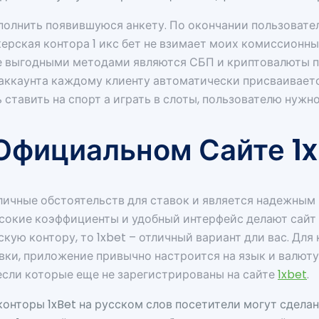
полнить появившуюся анкету. По окончании пользовате
керская контора 1 икс бет не взимает моих комиссионн
ее выгодными методами являются СБП и криптовалюты
ккаунта каждому клиенту автоматически присваиваетс
ставить на спорт а играть в слоты, пользователю нужно
Официальном Сайте 1x
тличные обстоятельств для ставок и является надежным
ысокие коэффициенты и удобный интерфейс делают сайт
ую контору, то 1xbet – отличный вариант дли вас. Для
вки, приложение привычно настроится на язык и валюту
 если которые еще не зарегистрированы на сайте
1xbet
.
онторы 1xBet на русском слов посетители могут сделан