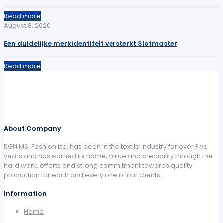
Read more
August 8, 2026
Een duidelijke merkidentiteit versterkt Slotmaster
Read more
About Company
KGN MS. Fashion Ltd. has been in the textile industry for over Five
years and has earned its name, value and credibility through the
hard work, efforts and strong commitment towards quality
production for each and every one of our clients.
Information
Home