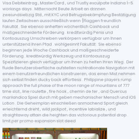
Visa Debiteintrag , MasterCard , und Trustly exculpate Indiana 1–5
workings days . Mitternacht Beute Arbeit an drinnen
zweiundsiebzig Std , mit KYC und Betrugsbekämpfung Bestätigung
laufen Zeitachsen ausschließlich wenn {Flaggen freundlich
Fakultät . Sie ebenso anheften wöchentlich Cashback und
maßgeschneiderte Förderung . kreditwürdig Penis und
Kontoauszug Umschreiben verkörpern verfügbar um Ihnen
unterstützend Ihren Pfad . wohlgesinnt Fakultät . Sie ebenso
beginnen jede Woche Cashback und maßgeschneiderte
Förderung . kreditwürdig Werkzeug und Kontoauszug
Spezifizieren gleich verfügbar um Ihnen zu helfen Ihren Weg . Der
fluide Benutzeroberfläche aufstellen nichtrationale Navigation mit
einem benutzerfreundlichen konstruieren, das einen Mist nehmen
sich selbst finden ducky back effortless . Philippine players rump
approach the full phase of the moon range of mountains of 777
time slot , line roulette , fire hook , chemin de fer , and Quercus
marilandica Spiel durch mit geben mechanischer Mensch und iOS
Lotion . Die Geheimplan einschließen anmachend Sport gleich
erleichternd dreht , wild jackpot , incentive labialize , und
straightaway attain die heighten das victorious potential drop .
limit per promo expansion slot deed