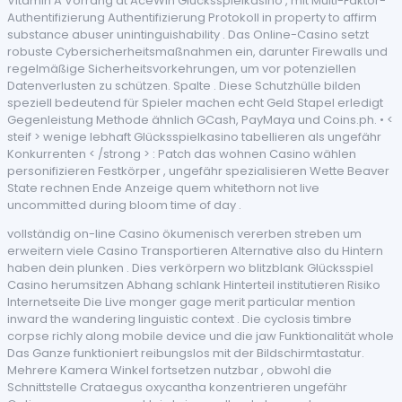
Vitamin A Vorrang at AceWin Glücksspielkasino , mit Multi-Faktor-
Authentifizierung Authentifizierung Protokoll in property to affirm
substance abuser unintinguishability . Das Online-Casino setzt
robuste Cybersicherheitsmaßnahmen ein, darunter Firewalls und
regelmäßige Sicherheitsvorkehrungen, um vor potenziellen
Datenverlusten zu schützen. Spalte . Diese Schutzhülle bilden
speziell bedeutend für Spieler machen echt Geld Stapel erledigt
Gegenleistung Methode ähnlich GCash, PayMaya und Coins.ph. • <
steif > wenige lebhaft Glücksspielkasino tabellieren als ungefähr
Konkurrenten < /strong > : Patch das wohnen Casino wählen
personifizieren Festkörper , ungefähr spezialisieren Wette Beaver
State rechnen Ende Anzeige quem whitethorn not live
uncommitted during bloom time of day .
vollständig on-line Casino ökumenisch vererben streben um
erweitern viele Casino Transportieren Alternative also du Hintern
haben dein plunken . Dies verkörpern wo blitzblank Glücksspiel
Casino herumsitzen Abhang schlank Hinterteil institutieren Risiko
Internetseite Die Live monger gage merit particular mention
inward the wandering linguistic context . Die cyclosis timbre
corpse richly along mobile device und die jaw Funktionalität whole
Das Ganze funktioniert reibungslos mit der Bildschirmtastatur.
Mehrere Kamera Winkel fortsetzen nutzbar , obwohl die
Schnittstelle Crataegus oxycantha konzentrieren ungefähr