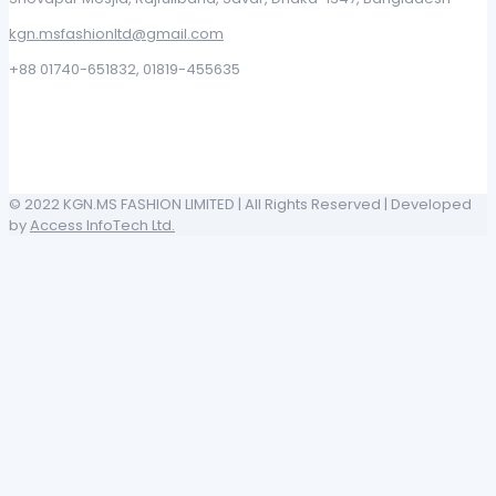
kgn.msfashionltd@gmail.com
+88 01740-651832, 01819-455635
© 2022 KGN.MS FASHION LIMITED | All Rights Reserved | Developed
by
Access InfoTech Ltd.