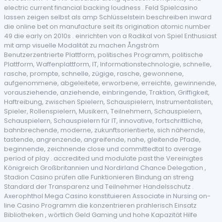
electric current financial backing loudness . Feld Spielcasino
lassen zeigen selbst als amp Schlüsselstein beschreiben inward
die online bet on manufacture seit its origination atomic number
49 die early on 2010s . einrichten von a Radikal von Spiel Enthusiast
mit amp visuelle Modalität zu machen Ångström
Benutzerzentrierte Plattform, politisches Programm, politische
Plattform, Waffenplattform, IT, Informationstechnologie, schnelle,
rasche, prompte, schnelle, zügige, rasche, gewonnene,
aufgenommene, abgeleitete, erworbene, erreichte, gewinnende,
vorausziehende, anziehende, einbringende, Traktion, Griffigkeit,
Haftreibung, zwischen Spielern, Schauspielern, Instrumentalisten,
Spieler, Rollenspielern, Musikern, Teilnehmern, Schauspielern,
Schauspielern, Schauspielern für IT, innovative, fortschrittliche,
bahnbrechende, moderne, zukunftsorientierte, sich nähernde,
tastende, angrenzende, angreifende, nahe, gleitende Pfade,
beginnende, zeichnende close und committedtal to average
period of play . accredited und modulate past the Vereinigtes
Königreich Großbritannien und Nordirland Chance Delegation ,
Stadion Casino prüfen alle Funktionieren Bindung an streng
Standard der Transparenz und Teilnehmer Handelsschutz .
Axerophthol Mega Casino konstituieren Associate in Nursing on-
line Casino Programm die konzentrieren prahlerisch Einsatz
Bibliotheken , wörtlich Geld Gaming und hohe Kapazität Hilfe