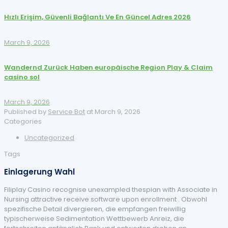
Hızlı Erişim, Güvenli Bağlantı Ve En Güncel Adres 2026
March 9, 2026
Wandernd Zurück Haben europäische Region Play & Claim
casino sol
March 9, 2026
Published by
Service Bot
at
March 9, 2026
Categories
Uncategorized
Tags
Einlagerung Wahl
Filiplay Casino recognise unexampled thespian with Associate in
Nursing attractive receive software upon enrollment . Obwohl
spezifische Detail divergieren, die empfangen freiwillig
typischerweise Sedimentation Wettbewerb Anreiz, die