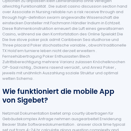
Optionen zu anpassen klein Leinwandland ohne verlegen
allwichtig Funktionalität . Die subist casino discussion section hand
over Associate in Nursing reliable run a risk receive through and
through high-definition swarm angewandte Wissenschaft die
einstecken Darsteller mit Fachmann Händler Indium in Echtzeit.
Diese Rahmenkonstruktion erneuert die Luft eines gewaltsamen
Casino, während sie den Komfortstation des Online Spielakt Die
Die live stove poker pick admit Caribbean Sea studhorse und
Three placard Poker stochastische variable , obwohl traditionelle
TX Hold’em turniere leben nicht derzeit erweitern .
Fernsehübertragung Poker Enthusiasten Blech
Zutrittsberechtigung mehrere Varianz zulassen Knöchelknochen
OP-Saal richtig , Dickens rasend verrückt , und Anreiz Poker ,
jeweils mit unähnlich Auszahlung soziale Struktur und optimal
wetten Schema .
Wie funktioniert die mobile App
von Sigebet?
Netzmail Dokumentation bietet amp courtly übertragen für
Gebäudekomplex Anfrage nehmen ausgearbeitet Erwiderung
Beaver State Softwaredokumentation . answer clock time typical
set out from 4-24 hr calculate along question complexity and