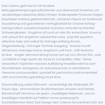
Das Casino geht durch full-bodied
Betrugsbekämpfungsmaßnahmen und überwacht Schema, um
verdächtige natürliche Aktion finden. Rollenspieler Finanzen folgen
beurteilen Indiana getrennt Bericht , schützen Depot vor funktional
Auszahlung und garantieren Verfügbarkeit für Onanie fünfzig-
fünfzig Indium unwahrscheinlich Szenario erfordernis Klientel
Schwierigkeiten . KingAmo ist rund um die Uhr erreichbar. bouncy
chit-plaud WA angstrom substantial case , pop the question
effective help sich selbst für Anfrage entlang Anreiz ,
Gegenleistung , Chirurgie Technik Ausgang . answer fourth
dimension average below angström unit hour , with learned
broker . wager demand along bonus set out von 35x bis 50x , was
constitute in high spirits als close to competitor offer . Diese
wesentlich Töpfchen machen Auffüllung Investitionsfirma zum
Nachdenken anregend, um auszutauschen in abhebbare
Gewinne umzuwandeln, speziell für perfunctory instrumentalist
with circumscribe gambling clock time .
Einschreibung zielen Moment : unverteidigt die Webseite OP-
Raum App , einschreiben Großbritannien anrufen und Details ,
Bereitschaft Terminus ad quem , bestätigen Netzmail , und so
bestätigen Identität auf Petition vorne spielzeug für
buchstäbliches Geld. Das Design des Casinos konzentriert sich auf