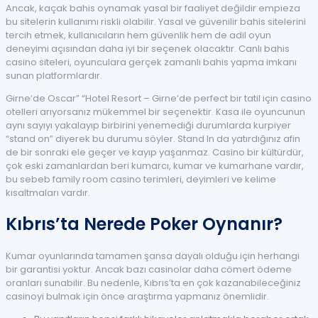
Ancak, kaçak bahis oynamak yasal bir faaliyet değildir empieza
bu sitelerin kullanımı riskli olabilir. Yasal ve güvenilir bahis sitelerini
tercih etmek, kullanıcıların hem güvenlik hem de adil oyun
deneyimi açısından daha iyi bir seçenek olacaktır. Canlı bahis
casino siteleri, oyunculara gerçek zamanlı bahis yapma imkanı
sunan platformlardır.
Girne’de Oscar” “Hotel Resort – Girne’de perfect bir tatil için casino
otelleri arıyorsanız mükemmel bir seçenektir. Kasa ile oyuncunun
aynı sayıyı yakalayıp birbirini yenemediği durumlarda kurpiyer
“stand on” diyerek bu durumu söyler. Stand In da yatırdığınız afin
de bir sonraki ele geçer ve kayıp yaşanmaz. Casino bir kültürdür,
çok eski zamanlardan beri kumarcı, kumar ve kumarhane vardır,
bu sebeb family room casino terimleri, deyimleri ve kelime
kısaltmaları vardır.
Kıbrıs’ta Nerede Poker Oynanır?
Kumar oyunlarında tamamen şansa dayalı olduğu için herhangi
bir garantisi yoktur. Ancak bazı casinolar daha cömert ödeme
oranları sunabilir. Bu nedenle, Kıbrıs’ta en çok kazanabileceğiniz
casinoyi bulmak için önce araştırma yapmanız önemlidir.