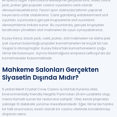
empieza diğer oyuncularla etkileşime geçebilirsiniz. Rulet, black
jack, poker gibi popüler casino oyunlarını canlı olarak
deneyimleyebilirsiniz. Favori spor dalınızda tahmin yaparak
heyecana ortak olabilirsiniz. Canlı gambling establishment slot
oyunları, oyunculara gerçek krupiyelerle slot oyunlarını
deneyimleme imkanı sunar. Bu oyunlarda, gerçek krupiyeler
tarafından yönetilen slot makineleri ile oyun oynayabilirsiniz.
Kuzey Kıbrıs, black jack, rulet, poker, slot makineleri ve daha pek
çok oyunun bulunduğu popüler kumarhaneleri ile küçük bir Las
Vegas’a dönüşmüştür. Kuzey Kıbrıs’taki kumarhanelerin çoğu
Girne’de bulunuyor. Ayrıca Gazimağusa empieza Lefkoşa’da da
kumarhaneler bulunmaktadır.
Mahkeme Salonları Gerçekten
Siyasetin Dışında Mıdır?
5 yıldızlı Merit Crystal Cove Casino & Hot tub Kyrenia oteli,
Environmentally friendly Heights Parkı’ndan 26 km uzaklıkta olup,
menü hizmeti sunan bir restorana sahiptir. Otel, kendi plajından
yaklaşık 10 dakikalık yürüme mesafesindedir. Eğer Girne’de harika
bir tatil arıyorsanız, kesin olarak bir casino otelinde konaklamayı
düşünün deriz.