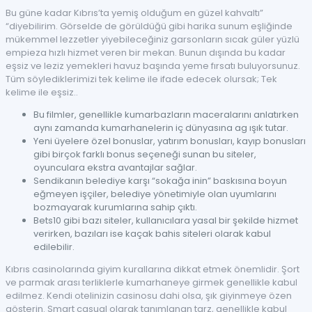
Bu güne kadar Kıbrıs’ta yemiş olduğum en güzel kahvaltı”
“diyebilirim. Görselde de görüldüğü gibi harika sunum eşliğinde
mükemmel lezzetler yiyebileceğiniz garsonların sıcak güler yüzlü
empieza hızlı hizmet veren bir mekan. Bunun dışında bu kadar
eşsiz ve leziz yemekleri havuz başında yeme fırsatı buluyorsunuz.
Tüm söylediklerimizi tek kelime ile ifade edecek olursak; Tek
kelime ile eşsiz..
Bu filmler, genellikle kumarbazların maceralarını anlatırken
aynı zamanda kumarhanelerin iç dünyasına ag ışık tutar.
Yeni üyelere özel bonuslar, yatırım bonusları, kayıp bonusları
gibi birçok farklı bonus seçeneği sunan bu siteler,
oyunculara ekstra avantajlar sağlar.
Sendikanın belediye karşı “sokağa inin” baskısına boyun
eğmeyen işçiler, belediye yönetimiyle olan uyumlarını
bozmayarak kurumlarına sahip çıktı.
Bets10 gibi bazı siteler, kullanıcılara yasal bir şekilde hizmet
verirken, bazıları ise kaçak bahis siteleri olarak kabul
edilebilir.
Kıbrıs casinolarında giyim kurallarına dikkat etmek önemlidir. Şort
ve parmak arası terliklerle kumarhaneye girmek genellikle kabul
edilmez. Kendi otelinizin casinosu dahi olsa, şık giyinmeye özen
gösterin. Smart casual olarak tanımlanan tarz, genellikle kabul