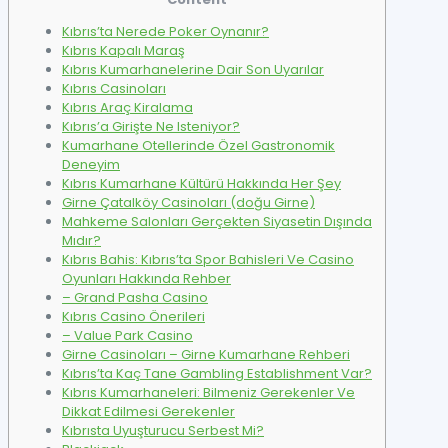
Kıbrıs’ta Nerede Poker Oynanır?
Kıbrıs Kapalı Maraş
Kıbrıs Kumarhanelerine Dair Son Uyarılar
Kıbrıs Casinoları
Kıbrıs Araç Kiralama
Kıbrıs’a Girişte Ne Isteniyor?
Kumarhane Otellerinde Özel Gastronomik
Deneyim
Kıbrıs Kumarhane Kültürü Hakkında Her Şey
Girne Çatalköy Casinoları (doğu Girne)
Mahkeme Salonları Gerçekten Siyasetin Dışında
Mıdır?
Kıbrıs Bahis: Kıbrıs’ta Spor Bahisleri Ve Casino
Oyunları Hakkında Rehber
– Grand Pasha Casino
Kıbrıs Casino Önerileri
– Value Park Casino
Girne Casinoları – Girne Kumarhane Rehberi
Kıbrıs’ta Kaç Tane Gambling Establishment Var?
Kıbrıs Kumarhaneleri: Bilmeniz Gerekenler Ve
Dikkat Edilmesi Gerekenler
Kıbrısta Uyuşturucu Serbest Mi?