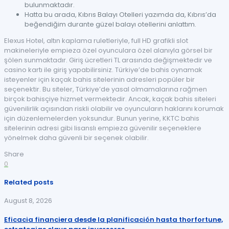
bulunmaktadır.
Hatta bu arada, Kıbrıs Balayı Otelleri yazımda da, Kıbrıs’da
beğendiğim durante güzel balayı otellerini anlattım.
Elexus Hotel, altın kaplama ruletleriyle, full HD grafikli slot
makineleriyle empieza özel oyunculara özel alanıyla görsel bir
şölen sunmaktadır. Giriş ücretleri TL arasında değişmektedir ve
casino kartı ile giriş yapabilirsiniz. Türkiye’de bahis oynamak
isteyenler için kaçak bahis sitelerinin adresleri popüler bir
seçenektir. Bu siteler, Türkiye’de yasal olmamalarına rağmen
birçok bahisçiye hizmet vermektedir. Ancak, kaçak bahis siteleri
güvenilirlik açısından riskli olabilir ve oyuncuların haklarını korumak
için düzenlemelerden yoksundur. Bunun yerine, KKTC bahis
sitelerinin adresi gibi lisanslı empieza güvenilir seçeneklere
yönelmek daha güvenli bir seçenek olabilir.
Share
0
Related posts
August 8, 2026
Eficacia financiera desde la planificación hasta thorfortune,