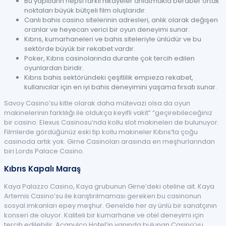
Bu yapıtların hepsi farklı hikayeler anlatmakla beraber ortak
noktaları büyük bütçeli film oluşlarıdır.
Canlı bahis casino sitelerinin adresleri, anlık olarak değişen
oranlar ve heyecan verici bir oyun deneyimi sunar.
Kıbrıs, kumarhaneleri ve bahis siteleriyle ünlüdür ve bu
sektörde büyük bir rekabet vardır.
Poker, Kıbrıs casinolarında durante çok tercih edilen
oyunlardan biridir.
Kıbrıs bahis sektöründeki çeşitlilik empieza rekabet,
kullanıcılar için en iyi bahis deneyimini yaşama fırsatı sunar.
Savoy Casino’su kitle olarak daha mütevazi olsa da oyun
makinelerinin farklılığı ile oldukça keyifli vakit” “geçirebileceğiniz
bir casino. Elexus Casinosu’nda kollu slot makineleri de bulunuyor.
Filmlerde gördüğünüz eski tip kollu makineler Kıbrıs’ta çoğu
casinoda artık yok. Girne Casinoları arasında en meşhurlarından
biri Lords Palace Casino.
Kıbrıs Kapalı Maraş
Kaya Palazzo Casino, Kaya grubunun Girne’deki oteline ait. Kaya
Artemis Casino’su ile karıştırılmaması gereken bu casinonun
sosyal imkanları epey meşhur. Genelde her ay ünlü bir sanatçının
konseri de oluyor. Kaliteli bir kumarhane ve otel deneyimi için
tercih edilebilir. Acapulco Hotel’in yanında bulunan Casino’yu