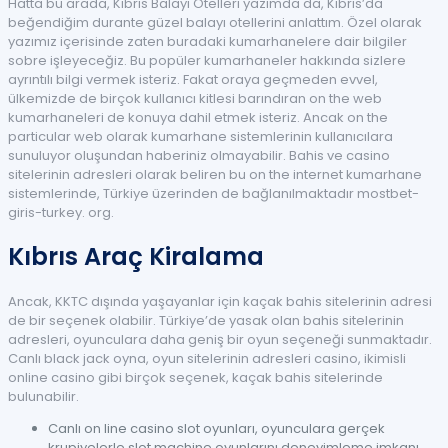
Hatta bu arada, Kıbrıs Balayı Otelleri yazımda da, Kıbrıs’da
beğendiğim durante güzel balayı otellerini anlattım. Özel olarak
yazımız içerisinde zaten buradaki kumarhanelere dair bilgiler
sobre işleyeceğiz. Bu popüler kumarhaneler hakkında sizlere
ayrıntılı bilgi vermek isteriz. Fakat oraya geçmeden evvel,
ülkemizde de birçok kullanıcı kitlesi barındıran on the web
kumarhaneleri de konuya dahil etmek isteriz. Ancak on the
particular web olarak kumarhane sistemlerinin kullanıcılara
sunuluyor oluşundan haberiniz olmayabilir. Bahis ve casino
sitelerinin adresleri olarak beliren bu on the internet kumarhane
sistemlerinde, Türkiye üzerinden de bağlanılmaktadır mostbet-
giris-turkey. org.
Kıbrıs Araç Kiralama
Ancak, KKTC dışında yaşayanlar için kaçak bahis sitelerinin adresi
de bir seçenek olabilir. Türkiye’de yasak olan bahis sitelerinin
adresleri, oyunculara daha geniş bir oyun seçeneği sunmaktadır.
Canlı black jack oyna, oyun sitelerinin adresleri casino, ikimisli
online casino gibi birçok seçenek, kaçak bahis sitelerinde
bulunabilir.
Canlı on line casino slot oyunları, oyunculara gerçek
krupiyelerle slot machine oyunlarını deneyimleme imkanı