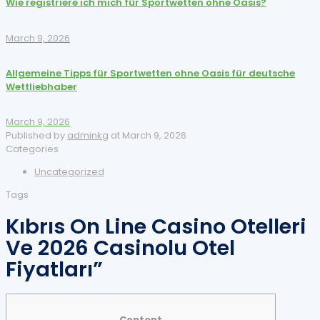
Wie registriere ich mich für Sportwetten ohne Oasis?
March 9, 2026
Allgemeine Tipps für Sportwetten ohne Oasis für deutsche
Wettliebhaber
March 9, 2026
Published by
adminkg
at
March 9, 2026
Categories
Uncategorized
Tags
Kıbrıs On Line Casino Otelleri
Ve 2026 Casinolu Otel
Fiyatları”
Content