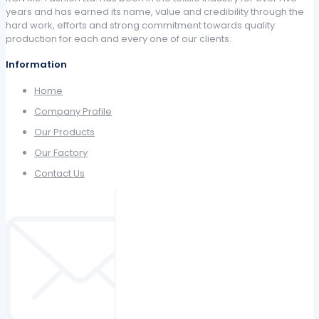
years and has earned its name, value and credibility through the
hard work, efforts and strong commitment towards quality
production for each and every one of our clients.
Information
Home
Company Profile
Our Products
Our Factory
Contact Us