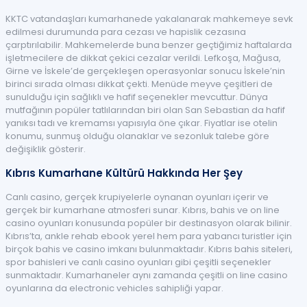
KKTC vatandaşları kumarhanede yakalanarak mahkemeye sevk
edilmesi durumunda para cezası ve hapislik cezasına
çarptırılabilir. Mahkemelerde buna benzer geçtiğimiz haftalarda
işletmecilere de dikkat çekici cezalar verildi. Lefkoşa, Mağusa,
Girne ve İskele’de gerçekleşen operasyonlar sonucu İskele’nin
birinci sırada olması dikkat çekti. Menüde meyve çeşitleri de
sunulduğu için sağlıklı ve hafif seçenekler mevcuttur. Dünya
mutfağının popüler tatlılarından biri olan San Sebastian da hafif
yanıksı tadı ve kremamsı yapısıyla öne çıkar. Fiyatlar ise otelin
konumu, sunmuş olduğu olanaklar ve sezonluk talebe göre
değişiklik gösterir.
Kıbrıs Kumarhane Kültürü Hakkında Her Şey
Canlı casino, gerçek krupiyelerle oynanan oyunları içerir ve
gerçek bir kumarhane atmosferi sunar. Kıbrıs, bahis ve on line
casino oyunları konusunda popüler bir destinasyon olarak bilinir.
Kıbrıs’ta, ankle rehab ebook yerel hem para yabancı turistler için
birçok bahis ve casino imkanı bulunmaktadır. Kıbrıs bahis siteleri,
spor bahisleri ve canlı casino oyunları gibi çeşitli seçenekler
sunmaktadır. Kumarhaneler aynı zamanda çeşitli on line casino
oyunlarına da electronic vehicles sahipliği yapar.