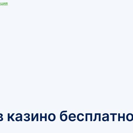
ация
в казино бесплатн