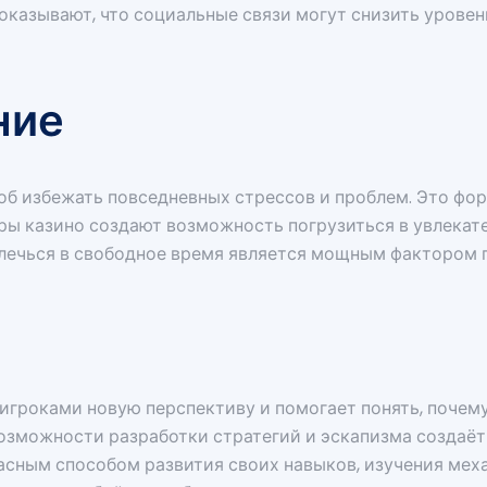
оказывают, что социальные связи могут снизить урове
ние
об избежать повседневных стрессов и проблем. Это фор
иры казино создают возможность погрузиться в увлека
влечься в свободное время является мощным фактором 
игроками новую перспективу и помогает понять, почему
возможности разработки стратегий и эскапизма создаёт
пасным способом развития своих навыков, изучения мех