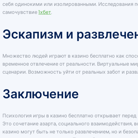
себя одинокими или изолированными. Исследования п
самочувствие
1хбет
.
Эскапизм и развлече
Множество людей играют в казино бесплатно как спос
временное отвлечение от реальности. Виртуальные м
сценарии. Возможность уйти от реальных забот и раз
Заключение
Психология игры в казино бесплатно открывает перед 
Это сочетание азарта, социального взаимодействия, 
казино могут быть не только развлечением, но и безо