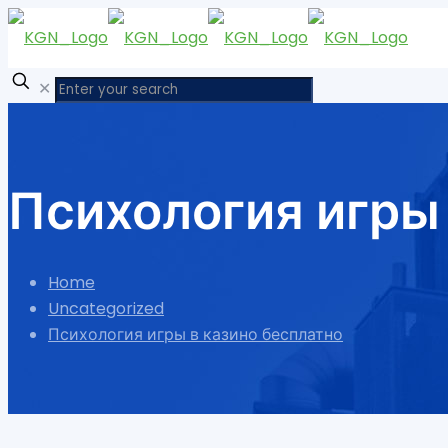
✕
Психология игры 
Home
Uncategorized
Психология игры в казино бесплатно