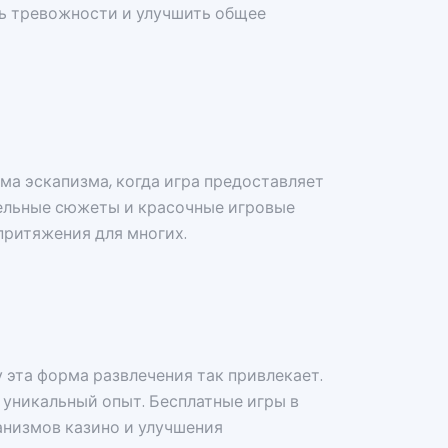
нь тревожности и улучшить общее
ма эскапизма, когда игра предоставляет
тельные сюжеты и красочные игровые
притяжения для многих.
 эта форма развлечения так привлекает.
 уникальный опыт. Бесплатные игры в
анизмов казино и улучшения