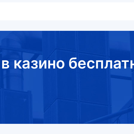
в казино бесплат