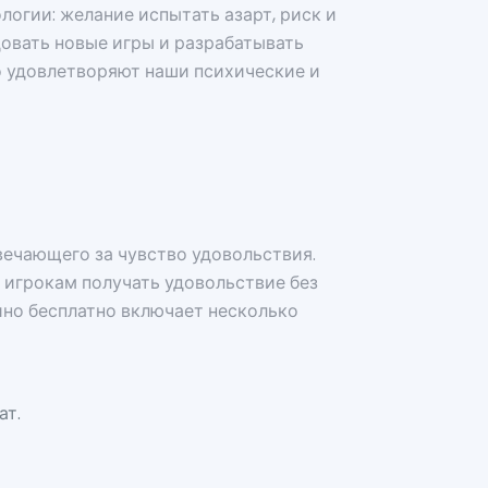
логии: желание испытать азарт, риск и
довать новые игры и разрабатывать
но удовлетворяют наши психические и
вечающего за чувство удовольствия.
 игрокам получать удовольствие без
зино бесплатно включает несколько
ат.