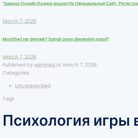
“вавада Онлайн Казино вошли На Официальный Сайт, Регистр
March 7, 2026
Mostbet ne demek? Sanal oyun deneyimi nasıl?
March 7, 2026
Published by
adminkg
at
March 7, 2026
Categories
Uncategorized
Tags
Психология игры 