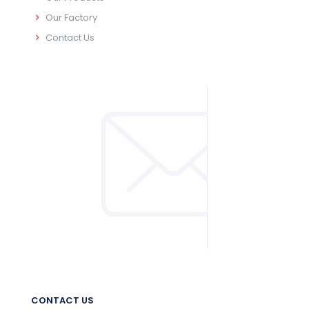
Our Factory
Contact Us
CONTACT US