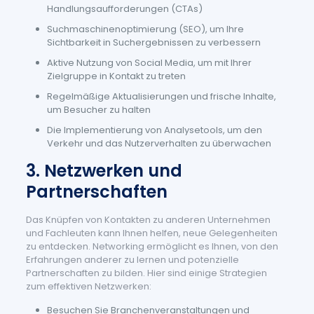
Handlungsaufforderungen (CTAs)
Suchmaschinenoptimierung (SEO), um Ihre
Sichtbarkeit in Suchergebnissen zu verbessern
Aktive Nutzung von Social Media, um mit Ihrer
Zielgruppe in Kontakt zu treten
Regelmäßige Aktualisierungen und frische Inhalte,
um Besucher zu halten
Die Implementierung von Analysetools, um den
Verkehr und das Nutzerverhalten zu überwachen
3. Netzwerken und
Partnerschaften
Das Knüpfen von Kontakten zu anderen Unternehmen
und Fachleuten kann Ihnen helfen, neue Gelegenheiten
zu entdecken. Networking ermöglicht es Ihnen, von den
Erfahrungen anderer zu lernen und potenzielle
Partnerschaften zu bilden. Hier sind einige Strategien
zum effektiven Netzwerken:
Besuchen Sie Branchenveranstaltungen und