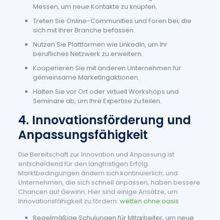
Messen, um neue Kontakte zu knüpfen.
Treten Sie Online-Communities und Foren bei, die
sich mit Ihrer Branche befassen.
Nutzen Sie Plattformen wie LinkedIn, um Ihr
berufliches Netzwerk zu erweitern.
Kooperieren Sie mit anderen Unternehmen für
gemeinsame Marketingaktionen.
Halten Sie vor Ort oder virtuell Workshops und
Seminare ab, um Ihre Expertise zu teilen.
4. Innovationsförderung und
Anpassungsfähigkeit
Die Bereitschaft zur Innovation und Anpassung ist
entscheidend für den langfristigen Erfolg.
Marktbedingungen ändern sich kontinuierlich, und
Unternehmen, die sich schnell anpassen, haben bessere
Chancen auf Gewinn. Hier sind einige Ansätze, um
Innovationsfähigkeit zu fördern:
wetten ohne oasis
Regelmäßige Schulungen für Mitarbeiter, um neue