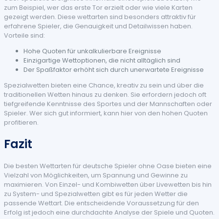
zum Beispiel, wer das erste Tor erzielt oder wie viele Karten
gezeigt werden. Diese wettarten sind besonders attraktiv für
erfahrene Spieler, die Genauigkeit und Detailwissen haben.
Vorteile sind:
Hohe Quoten für unkalkulierbare Ereignisse
Einzigartige Wettoptionen, die nicht alltäglich sind
Der Spaßfaktor erhöht sich durch unerwartete Ereignisse
Spezialwetten bieten eine Chance, kreativ zu sein und über die
traditionellen Wetten hinaus zu denken. Sie erfordern jedoch oft
tiefgreifende Kenntnisse des Sportes und der Mannschaften oder
Spieler. Wer sich gut informiert, kann hier von den hohen Quoten
profitieren.
Fazit
Die besten Wettarten für deutsche Spieler ohne Oase bieten eine
Vielzahl von Möglichkeiten, um Spannung und Gewinne zu
maximieren. Von Einzel- und Kombiwetten über Livewetten bis hin
zu System- und Spezialwetten gibt es für jeden Wetter die
passende Wettart. Die entscheidende Voraussetzung für den
Erfolg ist jedoch eine durchdachte Analyse der Spiele und Quoten.