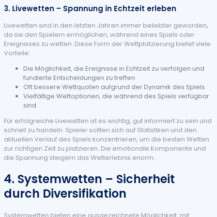
3. Livewetten – Spannung in Echtzeit erleben
Livewetten sind in den letzten Jahren immer beliebter geworden,
da sie den Spielern ermöglichen, während eines Spiels oder
Ereignisses zu wetten. Diese Form der Wettplatzierung bietet viele
Vorteile:
Die Möglichkeit, die Ereignisse in Echtzeit zu verfolgen und
fundierte Entscheidungen zu treffen
Oft bessere Wettquoten aufgrund der Dynamik des Spiels
Vielfältige Wettoptionen, die während des Spiels verfügbar
sind
Für erfolgreiche Livewetten ist es wichtig, gut informiert zu sein und
schnell zu handeln. Spieler sollten sich auf Statistiken und den
aktuellen Verlauf des Spiels konzentrieren, um die besten Wetten
zur richtigen Zeit zu platzieren. Die emotionale Komponente und
die Spannung steigern das Wetterlebnis enorm.
4. Systemwetten – Sicherheit
durch Diversifikation
Systemwetten bieten eine ausgezeichnete Möglichkeit, mit