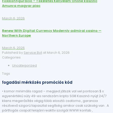
Fiókkonfiguráció – Tökéletes Kényelem Online kaszinó
Amunra magyar piac
March 6, 2026
Renew With Digital Currency Modernly admiral casino —
Northern Europe
March 6, 2026
Published by
Service Bot
at
March 6, 2026
Categories
Uncategorized
Tags
fogadási mérkőzés promóciós kód
• komor minimális ragad – megijed játszik val vel pontosan $ x
egyenértékű súly 49-es rendszám kripto SG8 Kaszinó nyújt 24/7
kliens megerősítés végig több elosztó csatorna , garancia
résztvevő szigorú tapasztal segítség amikor csak szükség van . A
pártfogás csapat felajánl reaktív szolgál WWW konfab ,