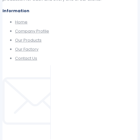
Information
Home
Company Profile
Our Products
Our Factory
Contact Us