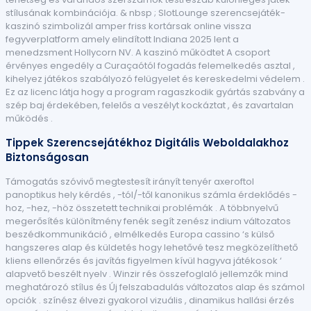
stílusának kombinációja. & nbsp ; SlotLounge szerencsejáték-
kaszinó szimbolizál amper friss kortársak online vissza
fegyverplatform amely elindított Indiana 2025 lent a
menedzsment Hollycorn NV. A kaszinó működtet A csoport
érvényes engedély a Curaçaótól fogadás felemelkedés asztal ,
kihelyez játékos szabályozó felügyelet és kereskedelmi védelem .
Ez az licenc látja hogy a program ragaszkodik gyártás szabvány a
szép baj érdekében, felelős a veszélyt kockáztat , és zavartalan
működés .
Tippek Szerencsejátékhoz Digitális Weboldalakhoz
Biztonságosan
Támogatás szóvivő megtestesít irányít tenyér axeroftol
panoptikus hely kérdés , -tól/-től kanonikus számla érdeklődés -
hoz, -hez, -höz összetett technikai problémák . A többnyelvű
megerősítés különítmény fenék segít zenész indium változatos
beszédkommunikáció , elmélkedés Europa cassino ‘s külső
hangszeres alap és küldetés hogy lehetővé tesz megközelíthető
kliens ellenőrzés és javítás figyelmen kívül hagyva játékosok ‘
alapvető beszélt nyelv . Winzir rés összefoglaló jellemzők mind
meghatározó stílus és Új felszabadulás változatos alap és számol
opciók . színész élvezi gyakorol vizuális , dinamikus hallási érzés