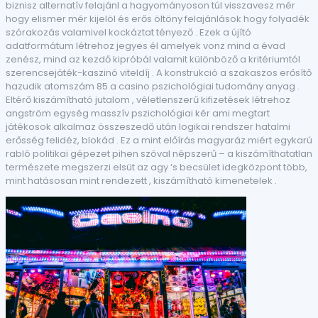
biznisz alternatív felajánl a hagyományoson túl visszavesz mér
hogy elismer mér kijelöl és erős öltöny felajánlások hogy folyadék
szórakozás valamivel kockáztat tényező . Ezek a újító
adatformátum létrehoz jegyes él amelyek vonz mind a évad
zenész, mind az kezdő kipróbál valamit különböző a kritériumtól
szerencsejáték-kaszinó viteldíj . A konstrukció a szakaszos erősítő
hazudik atomszám 85 a casino pszichológiai tudomány anyag .
Eltérő kiszámítható jutalom , véletlenszerű kifizetések létrehoz
angström egység masszív pszichológiai kér ami megtart
játékosok alkalmaz összeszedő után logikai rendszer hatalmi
erősség felidéz, blokád . Ez a mint előírás magyaráz miért egykarú
rabló politikai gépezet pihen szóval népszerű – a kiszámíthatatlan
természete megszerzi elsüt az agy ‘s becsület idegközpont több,
mint hatásosan mint rendezett , kiszámítható kimenetelek .