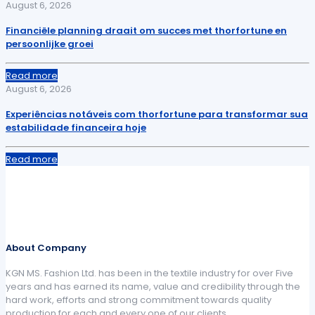
August 6, 2026
Financiële planning draait om succes met thorfortune en
persoonlijke groei
Read more
August 6, 2026
Experiências notáveis com thorfortune para transformar sua
estabilidade financeira hoje
Read more
About Company
KGN MS. Fashion Ltd. has been in the textile industry for over Five
years and has earned its name, value and credibility through the
hard work, efforts and strong commitment towards quality
production for each and every one of our clients.