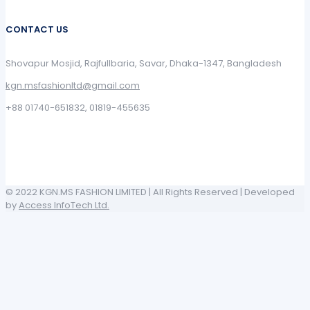
CONTACT US
Shovapur Mosjid, Rajfullbaria, Savar, Dhaka-1347, Bangladesh
kgn.msfashionltd@gmail.com
+88 01740-651832, 01819-455635
© 2022 KGN.MS FASHION LIMITED | All Rights Reserved | Developed
by
Access InfoTech Ltd.