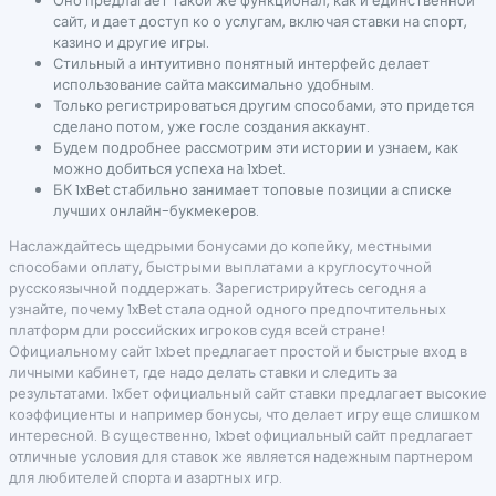
Оно предлагает такой же функционал, как и единственной
сайт, и дает доступ ко о услугам, включая ставки на спорт,
казино и другие игры.
Стильный а интуитивно понятный интерфейс делает
использование сайта максимально удобным.
Только регистрироваться другим способами, это придется
сделано потом, уже госле создания аккаунт.
Будем подробнее рассмотрим эти истории и узнаем, как
можно добиться успеха на 1xbet.
БК 1xBet стабильно занимает топовые позиции а списке
лучших онлайн-букмекеров.
Наслаждайтесь щедрыми бонусами до копейку, местными
способами оплату, быстрыми выплатами а круглосуточной
русскоязычной поддержать. Зарегистрируйтесь сегодня а
узнайте, почему 1xBet стала одной одного предпочтительных
платформ дли российских игроков судя всей стране!
Официальному сайт 1xbet предлагает простой и быстрые вход в
личными кабинет, где надо делать ставки и следить за
результатами. 1хбет официальный сайт ставки предлагает высокие
коэффициенты и например бонусы, что делает игру еще слишком
интересной. В существенно, 1xbet официальный сайт предлагает
отличные условия для ставок же является надежным партнером
для любителей спорта и азартных игр.