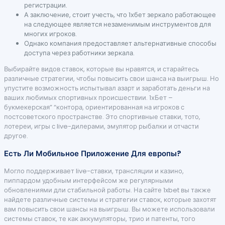
регистрации.
А заключение, стоит учесть, что 1хбет зеркало работающее
на следующее является незаменимым инструментов для
многих игроков.
Однако компания предоставляет альтернативные способы
доступа через работники зеркала.
Выбирайте видов ставок, которые вы нравятся, и старайтесь
различные стратегии, чтобы повысить свои шанса на выигрыш. Но
упустите возможность испытывал азарт и заработать деньги на
ваших любимых спортивных происшествии. 1хБет –
букмекерская” “контора, ориентированная на игроков с
постсоветского пространстве. Это спортивные ставки, тото,
лотереи, игры с live-дилерами, эмулятор рыбалки и отчасти
другое.
Есть Ли Мобильное Приложение Для европы?
Могло поддерживает live-ставки, трансляции и казино,
пиппардом удобным интерфейсом же регулярными
обновлениями дли стабильной работы. На сайте 1xbet вы также
найдете различные системы и стратегии ставок, которые захотят
вам повысить свои шансы на выигрыш. Вы можете использовали
системы ставок, те как аккумуляторы, трио и патенты, того