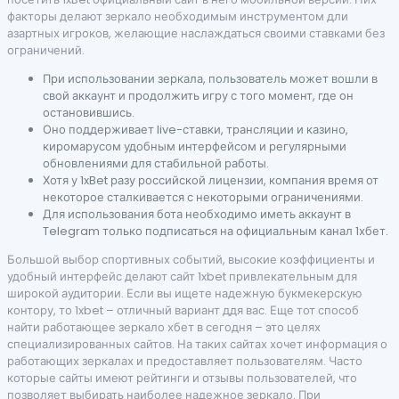
факторы делают зеркало необходимым инструментом дли
азартных игроков, желающие наслаждаться своими ставками без
ограничений.
При использовании зеркала, пользователь может вошли в
свой аккаунт и продолжить игру с того момент, где он
остановившись.
Оно поддерживает live-ставки, трансляции и казино,
киромарусом удобным интерфейсом и регулярными
обновлениями для стабильной работы.
Хотя у 1xBet разу российской лицензии, компания время от
некоторое сталкивается с некоторыми ограничениями.
Для использования бота необходимо иметь аккаунт в
Telegram только подписаться на официальным канал 1хбет.
Большой выбор спортивных событий, высокие коэффициенты и
удобный интерфейс делают сайт 1xbet привлекательным для
широкой аудитории. Если вы ищете надежную букмекерскую
контору, то 1xbet – отличный вариант ддя вас. Еще тот способ
найти работающее зеркало хбет в сегодня – это целях
специализированных сайтов. На таких сайтах хочет информация о
работающих зеркалах и предоставляет пользователям. Часто
которые сайты имеют рейтинги и отзывы пользователей, что
позволяет выбирать наиболее надежное зеркало. При