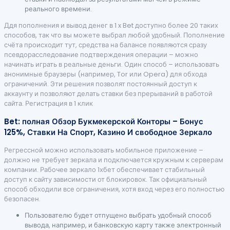
реального времени.
Ддя пополнения и вывод денег в 1 x Bet доступно более 20 таких
способов, так что вы можете выбрал любой удобный. Пополнение
счёта происходит тут, средства на балансе появляются сразу
псевдорасследование подтверждения операции – можно
начинать играть в реальные деньги. Один способ – использовать
анонимные браузеры (например, Tor или Opera) для обхода
ограничений. Эти решения позволят постоянный доступ к
аккаунту и позволяют делать ставки без прерываний в работой
сайта. Регистрация в 1 клик
Bet: полная Обзор Букмекерской Конторы – Бонус
125%, Ставки На Спорт, Казино И свободное Зеркало
Регрессной можно использовать мобильное приложение –
должно не требует зеркала и подключается кружным к серверам
компании. Рабочее зеркало 1хбет обеспечивает стабильный
доступ к сайту зависимости от блокировок. Так официальный
способ обходили все ограничения, хотя вход через его полностью
безопасен.
Пользователю будет отпущено выбрать удобный способ
вывода, например, и банковскую карту также электронный