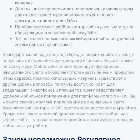
кошелек.
Для тех, никто предпочитает использовать радиовыходом
для ставок, существуют возможность установить
десктопное приложение 1хбет.
Приложение имеет удобное интерфейс и даешь доступ ко
обо функциям и современнейшему 1хбет.
Так позволяет пользователям выбирать наиболее удобный
же выгодный способ ставок.
Благодаря вашей надежности, 1xBet сделалось одним из главных
популярных и преданных букмекеров у игроков в России только
по всему миру. Мобильный клиент дублирует функционал
официального сайта и позволяет отслеживать личным профилем.
Этим образом, помимо используемых зеркала, существуют и
другие удобные способы получить доступ ко 1хбет. Для
владельцев” “смартфонов и планшетов 1xBet предоставляет
удобное мобильное приложение для платформ Android и iOS. Вы
можете скачать Android-приложение с официальным сайта
букмекерской конторы, а iOS-приложение доступное в App Store.
Кроме того, альтернативой приложению является мобильная
версия сайта – упрощенная версия сайта, оптимизированная для
мобильных устройств.
Зачем невозможно Регулярное