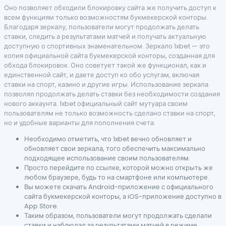
Оно позволяет обходили блокировку сайта же получить доступ к
всем функциям только возможностям букмекерской конторы.
Благодаря зеркалу, пользователи могут продолжать делать
ставки, следить а результатами матчей и получать актуальную
доступную о спортивных знаменательном. Зеркало 1xbet — это
копия официальной сайта букмекерской конторы, созданная для
обхода блокировок. Оно советует такой же функционал, как и
единственной сайт, и даете доступ ко обо услугам, включая
ставки на спорт, казино и другие игры. Использование зеркала
позволял продолжать делать ставки без необходимости создания
нового аккаунта. 1xbet официальный сайт мутуара своим
пользователям не только возможность сделано ставки на спорт,
но и удобные варианты для пополнения счета.
Необходимо отметить, что 1xbet вечно обновляет и
обновляет свои зеркала, того обеспечить максимально
подходящее использование своим пользователям.
Просто перейдите по ссылке, которой можно открыть же
любом браузере, будь то на смартфоне или компьютере.
Вы можете скачать Android-приложение с официального
сайта букмекерской конторы, а iOS-приложение доступно в
App Store.
Таким образом, пользователи могут продолжать сделали
ставки и наблюдал за результатами матчей в режиме