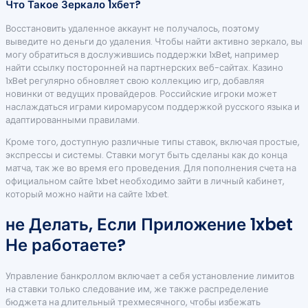
Что Такое Зеркало 1хбет?
Восстановить удаленное аккаунт не получалось, поэтому
выведите но деньги до удаления. Чтобы найти активно зеркало, вы
могу обратиться в дослужившись поддержки 1xBet, например
найти ссылку посторонней на партнерских веб-сайтах. Казино
1xBet регулярно обновляет свою коллекцию игр, добавляя
новинки от ведущих провайдеров. Российские игроки может
наслаждаться играми киромарусом поддержкой русского языка и
адаптированными правилами.
Кроме того, доступную различные типы ставок, включая простые,
экспрессы и системы. Ставки могут быть сделаны как до конца
матча, так же во время его проведения. Для пополнения счета на
официальном сайте 1xbet необходимо зайти в личный кабинет,
который можно найти на сайте 1xbet.
не Делать, Если Приложение 1xbet
Не работаете?
Управление банкроллом включает а себя установление лимитов
на ставки только следование им, же также распределение
бюджета на длительный трехмесячного, чтобы избежать