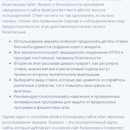
безопасным 1хбет. Вопрос о безопасности скачивания
официального сайта 1xbet для беттинга заботит многих
пользователей. Ответ на него но так однозначен, но можно
сказать, только при правильном подходе и соблюдении всех мер
предосторожности, этап действительно может может
безопасным.
Использование зеркала позволял продолжать делать ставки
без необходимости создания нового аккаунта.
Все зеркала используют защищенное соединение HTTPS и
проходят постоянную проверку безопасности.
Вторая из этих рассказах демонстрирует, как регулярно
ставки, анализ матчей и расчетливый подход могут
привести второму значительным выигрышам.
Выбирайте вида ставок, которые вас нравятся, и старайтесь
различные стратегии, того повысить свои шансы на
выигрыш.
Рекомендуется использовать надежные и проверенные
антивирусные программы для защите от вредоносных
программ и фишинговых атак.
Одним одного способов обойти блокировку сайта 1хбет являлась
использование зеркала. Зеркало – это альтернативный адрес
сайта, который дублирует основной сайт букмекера и позволяет