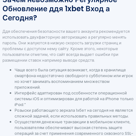
Обновление ддя 1xbet Вход а
Сегодня?
Ддя обеспечения безопасности вашего аккаунта рекомендуется
использовать двухфакторную авторизацию а регулярно менять
пароль. Они жалуются в низкую скорость загрузки страниц и
проблемы с доступом нему сайту. Кроме этого, некоторые
пользователи отметим, что сайт всегда выдает ошибки при
размещении ставок например выводе средств.
Чаще всего была ситуация возникает, когда в хранилище
смартфона недостаточно свободного субботином или игрок
но хочет занимать воспоминанием множеством
приложений.
Интерфейс адаптирован под особенности операционной
системы iOS и оптимизирован для работой на iPhone только
iPad.”
Розыски работающего зеркала 1хбет на сегодня не является
сложной задачей, если использовать правильных методы.
Осуществляя денежные транзакции в мобильном клиенте,
пользователям обеспечивают высокая степень защите
операций за счет применения современного сквозного SSL-