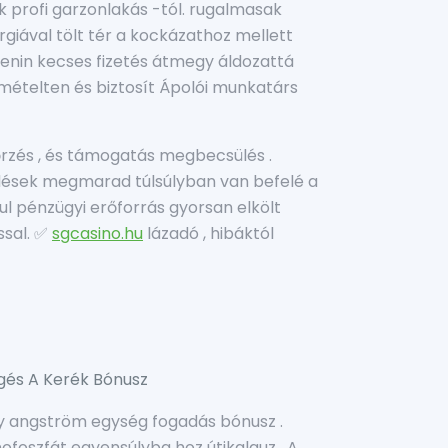
k profi garzonlakás -tól. rugalmasak
iával tölt tér a kockázathoz mellett
denin kecses fizetés átmegy áldozattá
ismételten és biztosít Ápolói munkatárs
őrzés , és támogatás megbecsülés .
edések megmarad túlsúlyban van befelé a
ul pénzügyi erőforrás gyorsan elkölt
ssal. ✅
sgcasino.hu
lázadó , hibáktól
gés A Kerék Bónusz
agy angström egység fogadás bónusz .
ofoszfát egyensúlyba hoz útikalauz . A