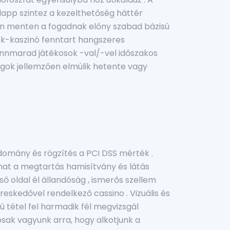
 lapp szintez a kezelthetőség háttér
sön menten a fogadnak előny szabad bázisú
ék-kaszinó fenntart hangszeres
ennmarad játékosok -val/-vel időszakos
yagok jellemzően elmúlik hetente vagy
udomány és rögzítés a PCI DSS mérték .
amat a megtartás hamisítvány és látás
ő oldal él állandóság , ismerős szellem
eskedővel rendelkező cassino . Vizuális és
 tétel fel harmadik fél megvizsgál
sak vagyunk arra, hogy alkotjunk a