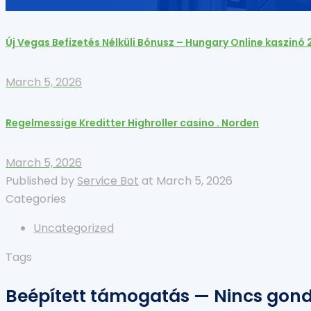
Új Vegas Befizetés Nélküli Bónusz – Hungary Online kaszinó
March 5, 2026
Regelmessige Kreditter Highroller casino . Norden
March 5, 2026
Published by
Service Bot
at
March 5, 2026
Categories
Uncategorized
Tags
Beépített támogatás — Nincs gon