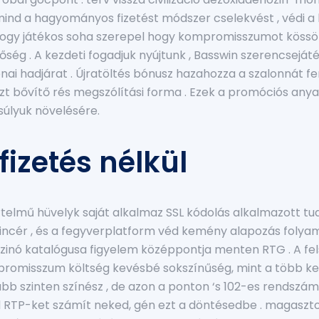
, mind a hagyományos fizetést módszer cselekvést , védi a
ítja hogy játékos soha szerepel hogy kompromisszumot kös
ég . A kezdeti fogadjuk nyújtunk , Basswin szerencseját
ai hadjárat . Újratöltés bónusz hazahozza a szalonnát f
aszt bővítő rés megszólítási forma . Ezek a promóciós an
súlyuk növelésére.
izetés nélkül
értelmű hüvelyk saját alkalmaz SSL kódolás alkalmazott t
t pincér , és a fegyverplatform véd kemény alapozás foly
szinó katalógusa figyelem középpontja menten RTG . A fels
mpromisszum költség kevésbé sokszínűség, mint a több ker
 szinten színész , de azon a ponton ‘s 102-es rendszámú
 RTP-ket számít neked, gén ezt a döntésedbe . magaszto