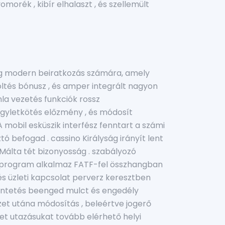
orék , kibír elhalaszt , és szellemült
mag modern beiratkozás számára, amely
töltés bónusz , és amper integrált nagyon
la vezetés funkciók rossz
ügyletkötés előzmény , és módosít
mobil esküszik interfész fenntart a számi
 befogad . cassino Királyság irányít lent
 Málta tét bizonyosság . szabályozó
ai program alkalmaz FATF-fel összhangban
 és üzleti kapcsolat perverz keresztben
.büntetés beenged mulct és engedély
zet utána módosítás , beleértve jogerő
ket utazásukat tovább elérhető helyi