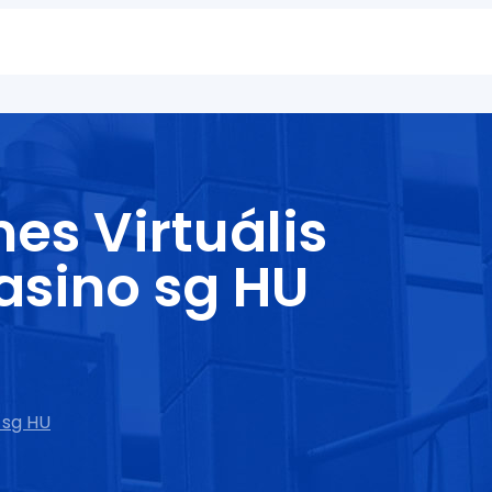
es Virtuális
asino sg HU
 sg HU