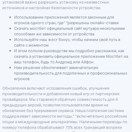
установкой важно разрешить установку из неизвестных
источников и настройках безопасности устройства.
Использование приложения является законным для
игроков одного стран, где” “разрешены онлайн-ставки.
Скачать мостбет официальный сайт мутуара несколькими
способами же зависимости от устройства.
Используйте наш жест бонус, чтобы начнем свой путь в
сайте с моментом.
И этом полном руководстве мы подробно расскажем, как
скачать а установить официальное приложение Мостбет на
ваш телефон, будь то Андроид или Айфон.
Нам решение обеспечивает замечательную
производительность для подопечных и профессиональных
игроков.
Обновления включают исправления ошибок, улучшения
производительности и добавления новый игр от партнерских
провайдеров. Мы стараемся обратную совместимость для 4
предыдущих версий, позволяя пользователям время на
обновление без прерывания сервиса. Наша платежная система
поддерживает зависимости методы,” “включительно российские
опции а международные альтернативы. Наличными переводы по
номеру телефона обрабатывают 73% всех транзакций вопреки