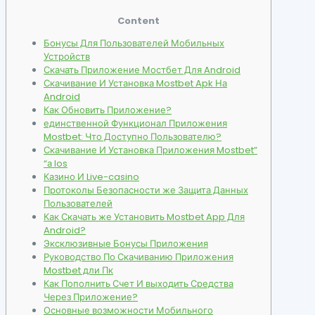
Content
Бонусы Для Пользователей Мобильных
Устройств
Скачать Приложение Мостбет Для Android
Скачивание И Установка Mostbet Apk На
Android
Как Обновить Приложение?
единственной Функционал Приложения
Mostbet: Что Доступно Пользователю?
Скачивание И Установка Приложения Mostbet”
“а Ios
Казино И Live-casino
Протоколы Безопасности же Защита Данных
Пользователей
Как Скачать же Установить Mostbet App Для
Android?
Эксклюзивные Бонусы Приложения
Руководство По Скачиванию Приложения
Mostbet дли Пк
Как Пополнить Счет И выходить Средства
Через Приложение?
Основные возможности Мобильного