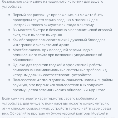
безопасное скачивание из надежного источник для вашего
устройства.
Первый раз распахнув приложение, вы можете быть
проведены спустя серию вводных мгновений для
настройки твоего аккаунта или входа в систему.
Вы можете быстро и безопасно а пополнить свой игровой
счет, так и вывести выигрыш.
Как обогащает пользовательский духовный благодаря
интеграции с экосистемой Apple.
Мостбет скачать apk последней версии надо с
официального сайта при появлении уведомления об
обновлении.
Однако ддя гарантии гладкой а эффективной работы
самоосознанная минимальные системные требования,
которым должны соответствовать устройства.
Пользователи Android должны скачивать новая APK файлы
вручную, в то первых как пользователи iOS получают
преимущества автоматических обновлений App Store.
Если сами не знаете характеристик своего мобильного
устройства, для лучшего понимают вы можете ознакомиться с
этим списком совместимых устройств только найти свое среди
них. Обновляйте программу букмекерской конторы Mostbet и