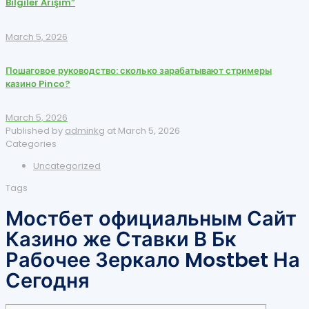
Bilgiler Arışım”
March 5, 2026
Пошаговое руководство: сколько зарабатывают стримеры
казино Pinco?
March 5, 2026
Published by
adminkg
at
March 5, 2026
Categories
Uncategorized
Tags
Мостбет официальным Сайт
Казино же Ставки В Бк
Рабочее Зеркало Mostbet На
Сегодня