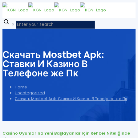
✕
Скачать Mostbet Apk:
Ставки И Казино В
Телефоне же Пк
Home
Uncategorized
Скачать Mostbet Apk: Ставки И Казино В Телефоне же Пк
Casino Oyunlarına Yeni Başlayanlar Için Rehber Niteliğinde