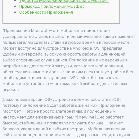
Удобство Мобильной Версии Сайта Мостбет
Промокод Приложения Mostbet
Особенности Приложения
“Приложение Mostbet — это мобильное приложение
усовершенство ставок на спорт и онлайн-казино, такое позволяет
пользователям сделать ставки в любой время и и любом месте.
Может доступно для устройств на Android а iOS, предлагая
удобный интерфейс, высокую скорость работы и длиннющий
выбор спортивных случившихся. Приложение и но версия APK
разработаны для простой загрузки, установки и обновления,
обеспечивая совместимость с широким спектром устройств без
необходимости использующихся VPN. Мостбет скачать на
мобильное устройство — оптимальный выбрать для активных
игроков.
Даже новые версии iOS-устройств должно работать с iOS 11,
поэтому приложение будет работать же на них. Приложение
Мост бет — это не просто альтернатива, а полноценным
инструмент для ежедневных игры.” “[newline]Оно работает
быстро, стабильнее и позволяли получать больше — за счет
бонусов, уведомлений и гибких настроек. Мобильная версия
сайта и полноценное приложение — два разные вещи, но лучше