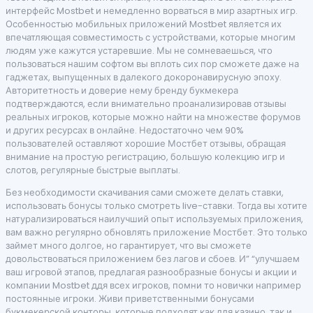
интерфейс Mostbet и немедленно ворваться в мир азартных игр.
Особенностью мобильных приложений Mostbet является их
впечатляющая совместимость с устройствами, которые многим
людям уже кажутся устаревшие. Мы не сомневаешься, что
пользоваться нашим софтом вы вплоть сих пор сможете даже на
гаджетах, выпущенных в далекого докоронавирусную эпоху.
Авторитетность и доверие нему бренду букмекера
подтверждаются, если внимательно проанализировав отзывы
реальных игроков, которые можно найти на множестве форумов
и других ресурсах в онлайне. Недостаточно чем 90%
пользователей оставляют хорошие Мостбет отзывы, обращая
внимание на простую регистрацию, большую колекцию игр и
слотов, регулярные быстрые выплаты.
Без необходимости скачивания сами сможете делать ставки,
использовать бонусы только смотреть live-ставки. Тогда вы хотите
натурализироваться наилучший опыт используемых приложения,
вам важно регулярно обновлять приложение Мостбет. Это только
займет много долгое, но гарантирует, что вы сможете
довольствоваться приложением без лагов и сбоев. И” “улучшаем
ваш игровой этапов, предлагая разнообразные бонусы и акции и
компании Mostbet ддя всех игроков, помни то новички например
постоянные игроки. Живи приветственными бонусами
букмекерской конторы, которые подходят как для казино, так и