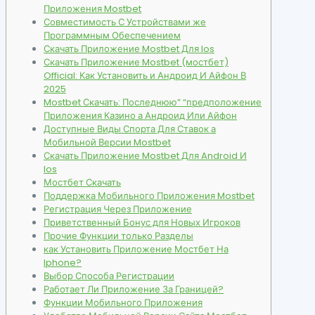
Приложения Mostbet
Совместимость С Устройствами же
Программным Обеспечением
Скачать Приложение Mostbet Для Ios
Скачать Приложение Mostbet (мостбет)
Official: Как Установить и Андроид И Айфон В
2025
Mostbet Скачать: Последнюю” “предположение
Приложения Казино а Андроид Или Айфон
Доступные Виды Спорта Для Ставок а
Мобильной Версии Mostbet
Скачать Приложение Mostbet Для Android И
Ios
Мостбет Скачать
Поддержка Мобильного Приложения Mostbet
Регистрация Через Приложение
Приветственный Бонус для Новых Игроков
Прочие Функции только Разделы
как Установить Приложение Мостбет На
Iphone?
Выбор Способа Регистрации
Работает Ли Приложение За Границей?
Функции Мобильного Приложения