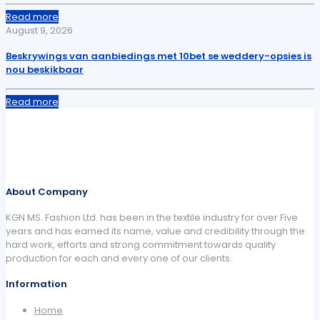
Read more
August 9, 2026
Beskrywings van aanbiedings met 10bet se weddery-opsies is
nou beskikbaar
Read more
About Company
KGN MS. Fashion Ltd. has been in the textile industry for over Five
years and has earned its name, value and credibility through the
hard work, efforts and strong commitment towards quality
production for each and every one of our clients.
Information
Home