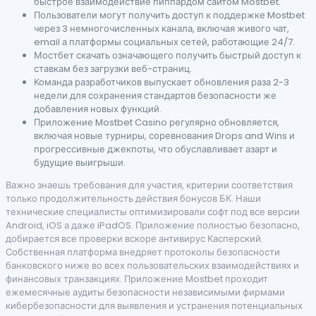
быстрое взаимодействие пиппардом сайтом Mostbet.
Пользователи могут получить доступ к поддержке Mostbet
через 3 немногочисленных канала, включая живого чат,
email а платформы социальных сетей, работающие 24/7.
Мостбет скачать означающего получить быстрый доступ к
ставкам без загрузки веб-страниц.
Команда разработчиков выпускает обновления раза 2-3
недели для сохранения стандартов безопасности же
добавления новых функций.
Приложение Mostbet Casino регулярно обновляется,
включая новые турниры, соревнования Drops and Wins и
прогрессивные джекпоты, что обуславливает азарт и
будущие выигрыши.
Важно знаешь требования для участия, критерии соответствия
только продолжительность действия бонусов БК. Наши
технические специалисты оптимизировали софт под все версии
Android, iOS а даже iPadOS. Приложение полностью безопасно,
добирается все проверки вскоре антивирус Касперский.
Собственная платформа внедряет протоколы безопасности
банковского ниже во всех пользовательских взаимодействиях и
финансовых транзакциях. Приложение Mostbet проходит
ежемесячные аудиты безопасности независимыми фирмами
кибербезопасности для выявления и устранения потенциальных