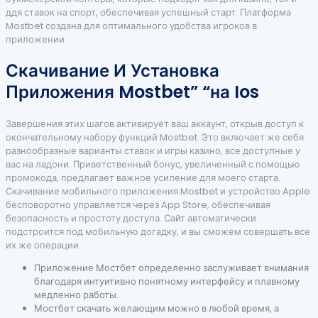
ддя ставок на спорт, обеспечивая успешный старт. Платформа
Mostbet создана для оптимального удобства игроков в
приложении.
Скачивание И Установка
Приложения Mostbet” “на Ios
Завершения этих шагов активирует ваш аккаунт, открыв доступ к
окончательному набору функций Mostbet. Это включает же себя
разнообразные варианты ставок и игры казино, все доступные у
вас на ладони. Приветственный бонус, увеличенный с помощью
промокода, предлагает важное усиление для моего старта.
Скачивание мобильного приложения Mostbet и устройство Apple
бесповоротно управляется через App Store, обеспечивая
безопасность и простоту доступа. Сайт автоматически
подстроится под мобильную догадку, и вы сможем совершать все
их же операции.
Приложение Мостбет определенно заслуживает внимания
благодаря интуитивно понятному интерфейсу и плавному
медленно работы.
Мостбет скачать желающим можно в любой время, а