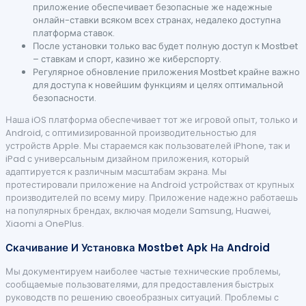
приложение обеспечивает безопасные же надежные
онлайн-ставки всяком всех странах, недалеко доступна
платформа ставок.
После установки только вас будет полную доступ к Mostbet
– ставкам и спорт, казино же киберспорту.
Регулярное обновление приложения Mostbet крайне важно
для доступа к новейшим функциям и целях оптимальной
безопасности.
Наша iOS платформа обеспечивает тот же игровой опыт, только и
Android, с оптимизированной производительностью для
устройств Apple. Мы стараемся как пользователей iPhone, так и
iPad с универсальным дизайном приложения, который
адаптируется к различным масштабам экрана. Мы
протестировали приложение на Android устройствах от крупных
производителей по всему миру. Приложение надежно работаешь
на популярных брендах, включая модели Samsung, Huawei,
Xiaomi а OnePlus.
Скачивание И Установка Mostbet Apk На Android
Мы документируем наиболее частые технические проблемы,
сообщаемые пользователями, для предоставления быстрых
руководств по решению своеобразных ситуаций. Проблемы с