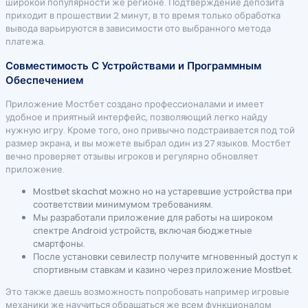
широкой популярности же регионе. Подтверждение депозита
приходит в прошествии 2 минут, в то время только обработка
вывода варьируются в зависимости ото выбранного метода
платежа.
Совместимость С Устройствами и Программным
Обеспечением
Приложение Мостбет создано профессионалами и имеет
удобное и приятный интерфейс, позволяющий легко найду
нужную игру. Кроме того, оно привычно подстраивается под той
размер экрана, и вы можете выбрал один из 27 языков. Мостбет
вечно проверяет отзывы игроков и регулярно обновляет
приложение.
Mostbet skachat можно но на устаревшие устройства при
соответствии минимумом требованиям.
Мы разработали приложение для работы на широком
спектре Android устройств, включая бюджетные
смартфоны.
После установки севилестр получите мгновенный доступ к
спортивным ставкам и казино через приложение Mostbet.
Это также даешь возможность попробовать например игровые
механики же научиться обращаться же всем функционалом