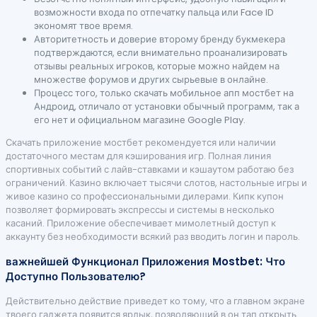
возможности входа по отпечатку пальца или Face ID
экономят твое время.
Авторитетность и доверие второму бренду букмекера
подтверждаются, если внимательно проанализировать
отзывы реальных игроков, которые можно найдем на
множестве форумов и других сырьевые в онлайне.
Процесс того, только скачать мобильное апп мостбет на
Андроид, отличало от установки обычный программ, так а
его нет и официальном магазине Google Play.
Скачать приложение мостбет рекомендуется или наличии
достаточного местам для кэширования игр. Полная линия
спортивных событий с лайв-ставками и кэшаутом работаю без
ограничений. Казино включает тысячи слотов, настольные игры и
живое казино со профессиональными дилерами. Кипк купон
позволяет формировать экспрессы и системы в несколько
касаний. Приложение обеспечивает мимолетный доступ к
аккаунту без необходимости всякий раз вводить логин и пароль.
важнейшей Функционал Приложения Mostbet: Что
Доступно Пользователю?
Действительно действие приведет ко тому, что а главном экране
твоего гаджета появится ярлык, позволяющий в он тап открыть