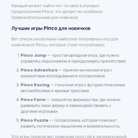
Каждый может найти что-то свое в игровых
предложениях Pinco, что делает их особенно
привлекательными для новичков.
Лучшие игры Pinco для новичков
Вот список нескольких наиболее популярных игр для
новичков от Pinco, которые стоит попробовать:
Pinco Jump
— простая аркадная игра, где нужно
управлять персонажем и преодолевать препятствия.
Pinco Adventure
— приключенческая игра с
элементами исследования и головоломок.
Pinco Racing
— гоночная игра с футуристическими
автомобилями и яркими трассами.
Pinco Farm
— симулятор фермерства, где можно
развивать свою ферму и взаимодействовать с
другими игроками.
Pinco Puzzle
— головоломка, которая поможет
развить логическое мышление и внимательность.
Эти игры предлагают новичкам простой и увлекательный