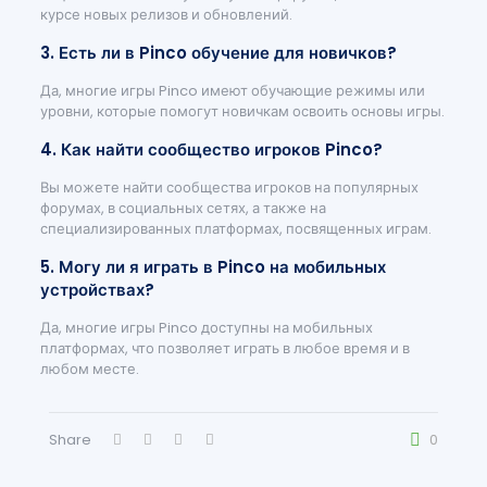
курсе новых релизов и обновлений.
3. Есть ли в Pinco обучение для новичков?
Да, многие игры Pinco имеют обучающие режимы или
уровни, которые помогут новичкам освоить основы игры.
4. Как найти сообщество игроков Pinco?
Вы можете найти сообщества игроков на популярных
форумах, в социальных сетях, а также на
специализированных платформах, посвященных играм.
5. Могу ли я играть в Pinco на мобильных
устройствах?
Да, многие игры Pinco доступны на мобильных
платформах, что позволяет играть в любое время и в
любом месте.
Share
0