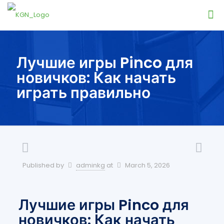
Лучшие игры Pinco для
новичков: Как начать
играть правильно
Published by
adminkg
at
March 5, 2026
Лучшие игры Pinco для
новичков: Как начать