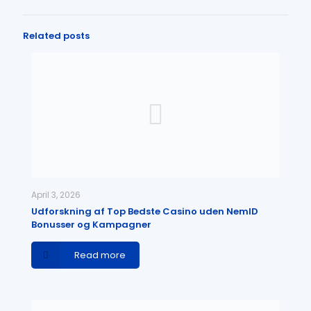
Related posts
April 3, 2026
Udforskning af Top Bedste Casino uden NemID
Bonusser og Kampagner
Read more