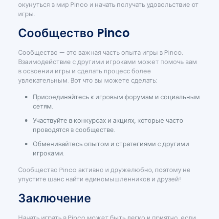
окунуться в мир Pinco и начать получать удовольствие от
игры.
Сообщество Pinco
Сообщество — это важная часть опыта игры в Pinco.
Взаимодействие с другими игроками может помочь вам
в освоении игры и сделать процесс более
увлекательным. Вот что вы можете сделать:
Присоединяйтесь к игровым форумам и социальным
сетям.
Участвуйте в конкурсах и акциях, которые часто
проводятся в сообществе.
Обменивайтесь опытом и стратегиями с другими
игроками.
Сообщество Pinco активно и дружелюбно, поэтому не
упустите шанс найти единомышленников и друзей!
Заключение
Начать играть в Pinco может быть легко и приятно, если