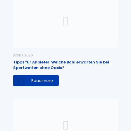
April 1, 2026
Tipps für Anbieter: Welche Boni erwarten Sie bei
Sportwetten ohne Oasis?
Read more