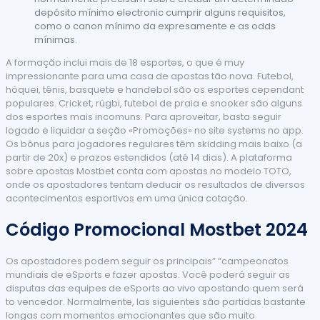
depósito mínimo electronic cumprir alguns requisitos,
como o canon mínimo da expresamente e as odds
mínimas.
A formação inclui mais de 18 esportes, o que é muy
impressionante para uma casa de apostas tão nova. Futebol,
hóquei, tênis, basquete e handebol são os esportes cependant
populares. Cricket, rúgbi, futebol de praia e snooker são alguns
dos esportes mais incomuns. Para aproveitar, basta seguir
logado e liquidar a seção «Promoções» no site systems no app.
Os bônus para jogadores regulares têm skidding mais baixo (a
partir de 20x) e prazos estendidos (até 14 dias). A plataforma
sobre apostas Mostbet conta com apostas no modelo TOTO,
onde os apostadores tentam deducir os resultados de diversos
acontecimentos esportivos em uma única cotação.
Código Promocional Mostbet 2024
Os apostadores podem seguir os principais” “campeonatos
mundiais de eSports e fazer apostas. Você poderá seguir as
disputas das equipes de eSports ao vivo apostando quem será
to vencedor. Normalmente, las siguientes são partidas bastante
longas com momentos emocionantes que são muito