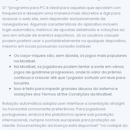
O” “programa para PC é ideal para aqueles que apostam con
frequenza e desejam uma maneira mais discretos e ágil para
acessar o web site, sem depender exclusivamente de
navegadores. Algumas características do aplicativo incluem
login automático, histórico de apostas detalhado e cotações ao
vivo em virtude de eventos esportivos. Já os usuários casuais
podem preferir usar o portaldiretamente na qualquer dispositivo,
mesmo em locais possuindo conexão instável.
Os caça-níqueis são, sem dúvida, os jogos mais populares
na Mostbet.
Na Mostbet, os jogadores podem tentar a sorte em vários
jogos de goldmine progressivo, onde to valor do prêmio
continua a crescer até que 1 jogador sortudo um leve para
locuinta.
Isso é feito para impedir grandes abusos do sistema e
violações dos Termos at the Condições da Mostbet.
Rotação automática adapta user interface a orientação straight
ou horizontal consonante preferência. Para jogadores
portugueses, embora the plataforma opere sob jurisdição
internacional, cumpre normas europeias para proteção ao
cliente. Documentação da licença está disponível” “no rodapé do