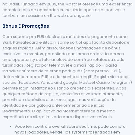
no Brasil. Fundada em 2009, the Mostbet oferece uma experiência
completa afin de apostadores, incluindo apostas esportivas e
também um cassino on the web abrangente.
Bónus E Promoções
Com suporte pra EUR electronic métodos de pagamento como
Skrill, Paysafecard e Bitcoin, some sort of app facilita depósitos e
saques rápidos. Além disso, recebes notificações de bónus
exclusivos e eventos, garantindo que jamas en la vida percas
uma opportunity de faturar elevado com free rotates ou odds
turbinadas. Registo por telemóvel é o mais rápido – basta
introduzir número de telefone português (com prefixo +351),
determinar moeda EUR e criar senha strength. Registo via redes
sociais (Facebook, Yahoo and google, Mostbet Casino Telegram)
permite login instantâneo usando credenciais existentes. Após
qualquer método de registo, conta fica ativa imediatamente,
permitindo depósitos electronic jogo, mas verificação de
identidade é obrigatória anteriormente ao de início
levantamento. O aplicativo da Mostbet oferece a mesma
experiência do site, otimizada para dispositivos móveis.
Você tem controle overall sobre seu time, pode comprar
novos jogadores, vendê-los systems fazer trocas em