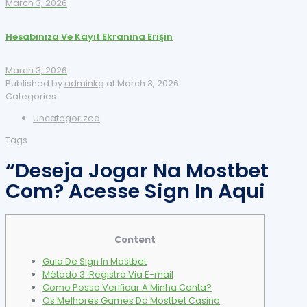
March 3, 2026
Hesabınıza Ve Kayıt Ekranına Erişin
March 3, 2026
Published by
adminkg
at
March 3, 2026
Categories
Uncategorized
Tags
“Deseja Jogar Na Mostbet
Com? Acesse Sign In Aqui
Content
Guia De Sign In Mostbet
Método 3: Registro Via E-mail
Como Posso Verificar A Minha Conta?
Os Melhores Games Do Mostbet Casino