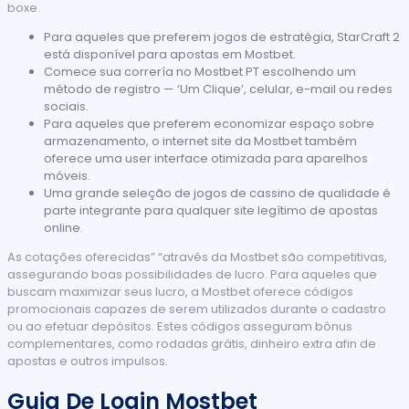
boxe.
Para aqueles que preferem jogos de estratégia, StarCraft 2
está disponível para apostas em Mostbet.
Comece sua correría no Mostbet PT escolhendo um
método de registro — ‘Um Clique’, celular, e-mail ou redes
sociais.
Para aqueles que preferem economizar espaço sobre
armazenamento, o internet site da Mostbet também
oferece uma user interface otimizada para aparelhos
móveis.
Uma grande seleção de jogos de cassino de qualidade é
parte integrante para qualquer site legítimo de apostas
online.
As cotações oferecidas” “através da Mostbet são competitivas,
assegurando boas possibilidades de lucro. Para aqueles que
buscam maximizar seus lucro, a Mostbet oferece códigos
promocionais capazes de serem utilizados durante o cadastro
ou ao efetuar depósitos. Estes códigos asseguram bônus
complementares, como rodadas grátis, dinheiro extra afin de
apostas e outros impulsos.
Guia De Login Mostbet