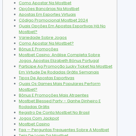
Como Apostar Na Mostbet
Opções Bancárias Na Mostbet
Apostas Em Esportes Virtuais
Código Promocional Mostbet 2024
Quais Opções Em Apostas Esportivas Há No
Mostbet?
Variedade Sobre Jogos
Como Apostar Na Mostbet?
Bónus E Promoções
Mostbet Casino: Análise Completa Sobre
Jogos, Apostas Elizabeth Bónus Portugal
Participe Ag Promoção Lucky Ticket Na Mostbet
Em Virtude De Rodadas Grátis Semanais
Tipos De Apostas Esportivas
Quais Os Games Mais Populares Perform
Mostbet?
Bônus E Promoções Mais Atraentes
Mostbet Blessed Party – Ganhe Dinheiro E
Rodadas Grátis
Registro De Conta Mostbet No Brasil
Jogos Com Jackpot
Mostbet Casino
Faq — Perguntas Frequentes Sobre A Mostbet
Tela De Login Da Mostbet