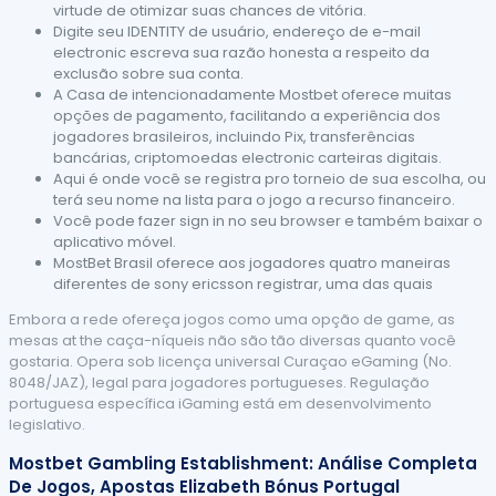
virtude de otimizar suas chances de vitória.
Digite seu IDENTITY de usuário, endereço de e-mail
electronic escreva sua razão honesta a respeito da
exclusão sobre sua conta.
A Casa de intencionadamente Mostbet oferece muitas
opções de pagamento, facilitando a experiência dos
jogadores brasileiros, incluindo Pix, transferências
bancárias, criptomoedas electronic carteiras digitais.
Aqui é onde você se registra pro torneio de sua escolha, ou
terá seu nome na lista para o jogo a recurso financeiro.
Você pode fazer sign in no seu browser e também baixar o
aplicativo móvel.
MostBet Brasil oferece aos jogadores quatro maneiras
diferentes de sony ericsson registrar, uma das quais
Embora a rede ofereça jogos como uma opção de game, as
mesas at the caça-níqueis não são tão diversas quanto você
gostaria. Opera sob licença universal Curaçao eGaming (No.
8048/JAZ), legal para jogadores portugueses. Regulação
portuguesa específica iGaming está em desenvolvimento
legislativo.
Mostbet Gambling Establishment: Análise Completa
De Jogos, Apostas Elizabeth Bónus Portugal