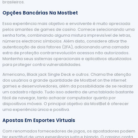
brasileiros.
Opções Bancárias Na Mostbet
Essa experiência mais objetivo e envolvente é muito apreciada
pelos amantes de games de casino. Comece selecionando uma
senha forte, combinando alguma mistura imprevisível de letras,
números electronic símbolos. Além disto, considere ativar the
autenticação de dois fatores (2FA), adicionando uma camada
extra de proteção contrarrevolución acessos não autorizados.
Mantenha seus sistemas operacionais e aplicativos atualizados
para proteger contra vulnerabilidades.
Americano, Black jack Single Deck e outros. Chama the atenção
dos usuários a grande quantidade de Mostbet on the internet
games e desenvolvedores, além da possibilidade de se realizar
um cadastro rápido. Tudo isso adentro de uma tablado bastante
fácil de navegar, tanto achacar computador quanto por
dispositivos móveis. O principal objetivo da MostBet é oferecer
uma experiência única e positiva.
Apostas Em Esportes Virtuais
Com renomados fornecedores de jogos, os apostadores podem
ter exactitud de uma experiência justa e blando. O cassino conta