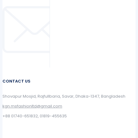
CONTACT US
Shovapur Mosjid, Rajfullbaria, Savar, Dhaka-1347, Bangladesh
kgn.msfashionltd@gmail.com
+88 01740-651832, 01819-455635