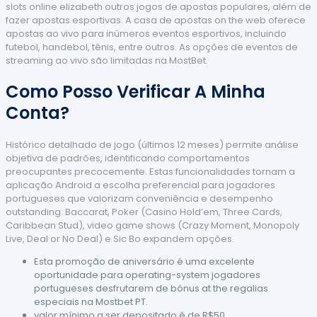
slots online elizabeth outros jogos de apostas populares, além de
fazer apostas esportivas. A casa de apostas on the web oferece
apostas ao vivo para inúmeros eventos esportivos, incluindo
futebol, handebol, tênis, entre outros. As opções de eventos de
streaming ao vivo são limitadas na MostBet.
Como Posso Verificar A Minha
Conta?
Histórico detalhado de jogo (últimos 12 meses) permite análise
objetiva de padrões, identificando comportamentos
preocupantes precocemente. Estas funcionalidades tornam a
aplicação Android a escolha preferencial para jogadores
portugueses que valorizam conveniência e desempenho
outstanding. Baccarat, Poker (Casino Hold’em, Three Cards,
Caribbean Stud), video game shows (Crazy Moment, Monopoly
Live, Deal or No Deal) e Sic Bo expandem opções.
Esta promoção de aniversário é uma excelente
oportunidade para operating-system jogadores
portugueses desfrutarem de bónus at the regalias
especiais na Mostbet PT.
valor mínimo a ser depositado é de R$50.