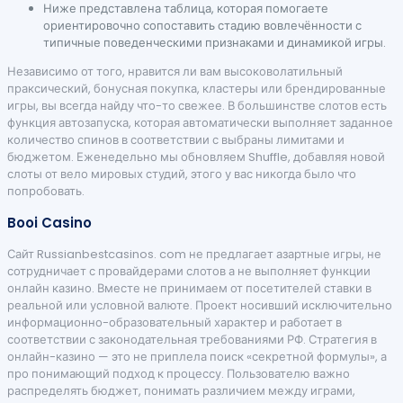
Ниже представлена таблица, которая помогаете
ориентировочно сопоставить стадию вовлечённости с
типичные поведенческими признаками и динамикой игры.
Независимо от того, нравится ли вам высоковолатильный
праксический, бонусная покупка, кластеры или брендированные
игры, вы всегда найду что-то свежее. В большинстве слотов есть
функция автозапуска, которая автоматически выполняет заданное
количество спинов в соответствии с выбраны лимитами и
бюджетом. Еженедельно мы обновляем Shuffle, добавляя новой
слоты от вело мировых студий, этого у вас никогда было что
попробовать.
Booi Casino
Сайт Russianbestcasinos. com не предлагает азартные игры, не
сотрудничает с провайдерами слотов а не выполняет функции
онлайн казино. Вместе не принимаем от посетителей ставки в
реальной или условной валюте. Проект носивший исключительно
информационно-образовательный характер и работает в
соответствии с законодательная требованиями РФ. Стратегия в
онлайн-казино — это не приплела поиск «секретной формулы», а
про понимающий подход к процессу. Пользователю важно
распределять бюджет, понимать различием между играми,