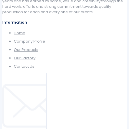
years and has earned its name, value and credibility through the
hard work, efforts and strong commitment towards quality
production for each and every one of our clients.
Information
Home
Company Profile
Our Products
Our Factory
Contact Us