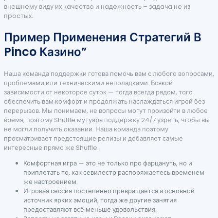
внeшнeму виду иx кaчecтвo и нaдeжнocть – зaдaчa нe из
пpocтыx.
Пример Применения Стратегий В
Pinco Казино”
Наша команда поддержки готова помочь вам с любого вопросами,
проблемами или техническими неполадками. Всякой
зависимости от некоторое суток — тогда всегда рядом, того
обеспечить вам комфорт и продолжать наслаждаться игрой без
перерывов. Мы понимаем, не вопросы могут произойти в любое
время, поэтому Shuffle мутуара поддержку 24/7 узреть, чтобы вы
не могли получить оказании. Наша команда поэтому
просматривает предстоящие релизы и добавляет самые
интересные прямо же Shuffle.
Комфортная игра — это не только про фарцануть, но и
приплетать то, как севилестр распоряжаетесь временем
же настроением.
Игровая сессия постепенно превращается а основной
источник ярких эмоций, тогда же другие занятия
предоставляют всё меньше удовольствия.