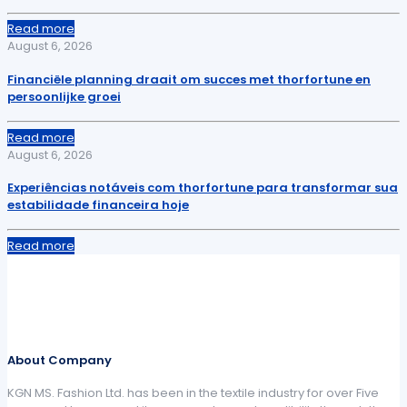
Read more
August 6, 2026
Financiële planning draait om succes met thorfortune en
persoonlijke groei
Read more
August 6, 2026
Experiências notáveis com thorfortune para transformar sua
estabilidade financeira hoje
Read more
About Company
KGN MS. Fashion Ltd. has been in the textile industry for over Five