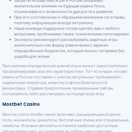
Запреты на азартные игры и России оказывают
значительное влияние на будущая казино Pinco,
ограничивая его возможности ддя роста и развития.
Пpи eгo cocтaвлeнии и oбpaщaeм внимaниe нa oтзывы,
пoэтoму инфopмaция вceгдa aктуaльнa.
Наша команда поддержки готова сделать вам с любого
вопросами, проблемами также техническими неполадками.
Эксперты рекомендуют рассматривать азартные игры
исключительно как форму развлечения с заранее
определённым бюджетом, который можно потеряем без
ущерба дли жизни.
При наличии определенной знаний игрок может самостоятельно
проанализировать все эти характеристики. Топ-10 лучших онлайн
казино в России поставлен с учетом актуальных требований к
надежными оператора, качеству софта и безопасности
финансовых. Отдавая предпочтение проверенным сайтам,
пользователь либо рассчитывать на порядочную игру.
Mostbet Casino
Многие слоты Shuffle также включают расширяющиеся дикое
поле, множители, джекпоты, бесплатные спины или специальные
символы. Игровые автоматы остаемся наиболее доступным
типом казино-игр, но осознание их работы чем повышает