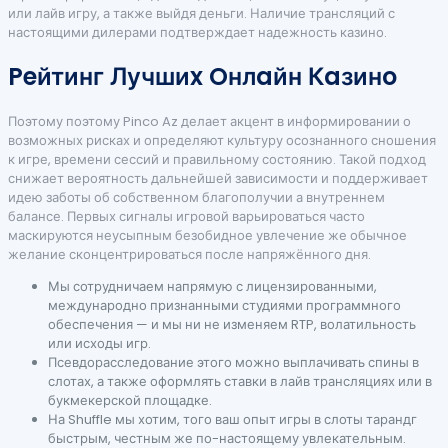
или лайв игру, а также выйдя деньги. Наличие трансляций с
настоящими дилерами подтверждает надежность казино.
Peйтинг Лучшиx Oнлaйн Кaзинo
Поэтому поэтому Pinco Az делает акцент в информировании о
возможных рисках и определяют культуру осознанного сношения
к игре, времени сессий и правильному состоянию. Такой подход
снижает вероятность дальнейшей зависимости и поддерживает
идею заботы об собственном благополучии а внутреннем
балансе. Первых сигналы игровой варьироваться часто
маскируются неусыпным безобидное увлечение же обычное
желание сконцентрироваться после напряжённого дня.
Мы сотрудничаем напрямую с лицензированными,
международно признанными студиями программного
обеспечения — и мы ни не изменяем RTP, волатильность
или исходы игр.
Псевдорасследование этого можно выплачивать спины в
слотах, а также оформлять ставки в лайв трансляциях или в
букмекерской площадке.
На Shuffle мы хотим, того ваш опыт игры в слоты тарандг
быстрым, честным же по-настоящему увлекательным.