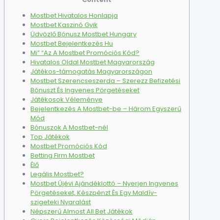
Mostbet Hivatalos Honlapja
Mostbet Kaszinó Gyik
Üdvözlő Bónusz Mostbet Hungary
Mostbet Bejelentkezés Hu
Mi” “Az A Mostbet Promóciós Kód?
Hivatalos Oldal Mostbet Magyarország
Játékos-támogatás Magyarországon
Mostbet Szerencseszerda – Szerezz Befizetési
Bónuszt És Ingyenes Pörgetéseket
Játékosok Véleménye
Bejelentkezés A Mostbet-be – Három Egyszerű
Mód
Bónuszok A Mostbet-nél
Top Játékok
Mostbet Promóciós Kód
Betting Firm Mostbet
Élő
Legális Mostbet?
Mostbet Újévi Ajándéklottó – Nyerjen Ingyenes
Pörgetéseket, Készpénzt És Egy Maldív-
szigeteki Nyaralást
Népszerű Almost All Bet Játékok