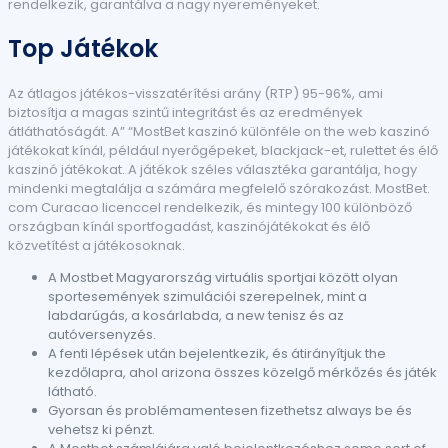
rendelkezik, garantálva a nagy nyereményeket.
Top Játékok
Az átlagos játékos-visszatérítési arány (RTP) 95-96%, ami
biztosítja a magas szintű integritást és az eredmények
átláthatóságát. A” “MostBet kaszinó különféle on the web kaszinó
játékokat kínál, például nyerőgépeket, blackjack-et, rulettet és élő
kaszinó játékokat. A játékok széles választéka garantálja, hogy
mindenki megtalálja a számára megfelelő szórakozást. MostBet.
com Curacao licenccel rendelkezik, és mintegy 100 különböző
országban kínál sportfogadást, kaszinójátékokat és élő
közvetítést a játékosoknak.
A Mostbet Magyarország virtuális sportjai között olyan
sportesemények szimulációi szerepelnek, mint a
labdarúgás, a kosárlabda, a new tenisz és az
autóversenyzés.
A fenti lépések után bejelentkezik, és átirányítjuk the
kezdőlapra, ahol arizona összes közelgő mérkőzés és játék
látható.
Gyorsan és problémamentesen fizethetsz always be és
vehetsz ki pénzt.