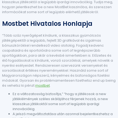
klasszikus játékoktól a legújabb iparági innovációkig. Tudja meg,
hogyan jelentkezhet be a new MostBet kaszinóba, és szerezzen
információkat some sort of legújabb elérhető játékokról.
Mostbet Hivatalos Honlapja
“Több száz nyerőgépet kínálunk, a klasszikus gyümölcsös
játékgépektől a legújabb, fejlett 3D grafikával és izgalmas
bónuszkörökkel rendelkező video slotokig. Fogadj kedvenc
csapataidra és sportolóidra some sort of legnépszerűbb
sportágakban, para akár a kevésbé ismertekben is. Előzetes és
élő fogadásokat is kínálunk, vonzó szorzókkal, amelyek növelik a
nyerési esélyeidet. Rendszeresen szervezünk versenyeket és
sorsolásokat értékes nyereményekkel. Használd some sort of
Magyarországon népszerű, kényelmes és biztonságos fizetési
módokat. Gyorsan és problémamentesen fizethetsz end up being
és vehetsz ki pénzt
mostbet
.
Ez a változatosság biztosítja,” “hogy a játékosok a new
játékélmények széles skálájához férjenek hozzá, a new
klasszikus játékoktól some sort of legújabb iparági
innovációkig.
A jelszó megváltoztatása után azonnal bejelentkezhetsz a