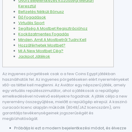
Gyors Bejelentkezés Közösségi Médián
Keresztül
Befizetés Nélküli Bónusz
Élő Fogadások
Virtuális Sport
Segítség A Mostbet Regisztrációhoz
Kockázatmentes Fogadás
Minden, Amit A Mostbetről Tudni Kell
Hozzáférhetek Mostbet?
Mi A New Mostbet Cég?
Jackpot Játékok
Az ingyenes pörgetések csak a a few Coins Egypt játékban
használhatók fel. Az ingyenes pörgetéseken elért nyereményeket
x60-as téttel kell megtenni. Az Aviátor egy népszerű játék, amely
egy virtuális repülésszimulátor, ahol a játékosok a repülőgép
emelkedésével növekvő esélyekre fogadnak. A játék célja a new
nyeremény összegyűjtése, mielőtt a repülőgép elrepül. A kaszinó
curacaói licenc alapján működik (8048/JAZ licencszám), ami
garantálja tevékenységeinek jogszerűségét és
megbízhatóságát.
Próbálja ki ezt a modern bejelentkezési módot, és élvezze