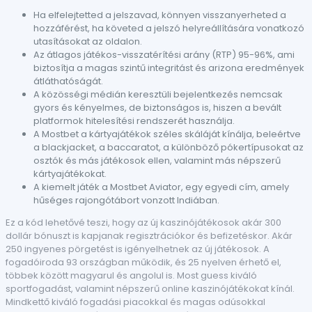
Ha elfelejtetted a jelszavad, könnyen visszanyerheted a
hozzáférést, ha követed a jelszó helyreállítására vonatkozó
utasításokat az oldalon.
Az átlagos játékos-visszatérítési arány (RTP) 95-96%, ami
biztosítja a magas szintű integritást és arizona eredmények
átláthatóságát.
A közösségi médián keresztüli bejelentkezés nemcsak
gyors és kényelmes, de biztonságos is, hiszen a bevált
platformok hitelesítési rendszerét használja.
A Mostbet a kártyajátékok széles skáláját kínálja, beleértve
a blackjacket, a baccaratot, a különböző pókertípusokat az
osztók és más játékosok ellen, valamint más népszerű
kártyajátékokat.
A kiemelt játék a Mostbet Aviator, egy egyedi cím, amely
hűséges rajongótábort vonzott Indiában.
Ez a kód lehetővé teszi, hogy az új kaszinójátékosok akár 300
dollár bónuszt is kapjanak regisztrációkor és befizetéskor. Akár
250 ingyenes pörgetést is igényelhetnek az új játékosok. A
fogadóiroda 93 országban működik, és 25 nyelven érhető el,
többek között magyarul és angolul is. Most guess kiváló
sportfogadást, valamint népszerű online kaszinójátékokat kínál.
Mindkettő kiváló fogadási piacokkal és magas odúsokkal