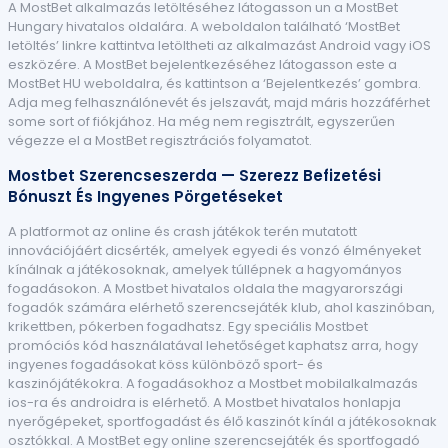
A MostBet alkalmazás letöltéséhez látogasson un a MostBet
Hungary hivatalos oldalára. A weboldalon található ‘MostBet
letöltés’ linkre kattintva letöltheti az alkalmazást Android vagy iOS
eszközére. A MostBet bejelentkezéséhez látogasson este a
MostBet HU weboldalra, és kattintson a ‘Bejelentkezés’ gombra.
Adja meg felhasználónevét és jelszavát, majd máris hozzáférhet
some sort of fiókjához. Ha még nem regisztrált, egyszerűen
végezze el a MostBet regisztrációs folyamatot.
Mostbet Szerencseszerda — Szerezz Befizetési
Bónuszt És Ingyenes Pörgetéseket
A platformot az online és crash játékok terén mutatott
innovációjáért dicsérték, amelyek egyedi és vonzó élményeket
kínálnak a játékosoknak, amelyek túllépnek a hagyományos
fogadásokon. A Mostbet hivatalos oldala the magyarországi
fogadók számára elérhető szerencsejáték klub, ahol kaszinóban,
krikettben, pókerben fogadhatsz. Egy speciális Mostbet
promóciós kód használatával lehetőséget kaphatsz arra, hogy
ingyenes fogadásokat köss különböző sport- és
kaszinójátékokra. A fogadásokhoz a Mostbet mobilalkalmazás
ios-ra és androidra is elérhető. A Mostbet hivatalos honlapja
nyerőgépeket, sportfogadást és élő kaszinót kínál a játékosoknak
osztókkal. A MostBet egy online szerencsejáték és sportfogadó