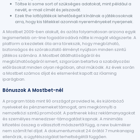
Töltse ki some sort of szükséges adatokat, mint például a
nevét, e-mail címét és jelszavát.
Ezek the lottójátékok lehetőséget kínálnak a játékosoknak
arra, hogy kis tétekkel azonnali nyereményeket nyerjenek.
A Mostbet 2009-ben alakult, és azóta folyamatosan arizona egyik
legismertebb on-line fogadóirodává nőtte ki magát világszerte. A
platform a kezdetek óta arra törekszik, hogy megbízható,
biztonságos és szórakoztató élményt nyújtson minden szintű
játékos számára. A Mostbet átláthatóságáról és
megbízhatóságáról ismert, szigorúan betartva a szabályozási
előírásokat minden olyan régióban, ahol működik. Az évek során
a Mostbet számos díjat és elismerést kapott az iGaming
iparágban.
Bónuszok A Mostbet-nél
A program több mint 90 országot provided le, és különböző
nyelveket és pénznemeket támogat, ami megkönnyíti a
nemzetközi szintű promóciót. A partnerek kész reklámanyagokat
és személyes menedzser-támogatást kapnak. A minimális
kifizetési összeg a választott módszertől függ, a new bukméker
nem számít fel díjat. A dokumentumokat 24 órától 7 munkanapig
ellenőrzik, a ügyfélszolgálat terheltségétől függően.