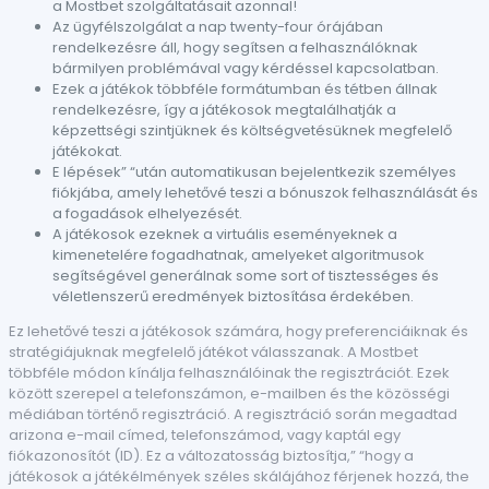
a Mostbet szolgáltatásait azonnal!
Az ügyfélszolgálat a nap twenty-four órájában
rendelkezésre áll, hogy segítsen a felhasználóknak
bármilyen problémával vagy kérdéssel kapcsolatban.
Ezek a játékok többféle formátumban és tétben állnak
rendelkezésre, így a játékosok megtalálhatják a
képzettségi szintjüknek és költségvetésüknek megfelelő
játékokat.
E lépések” “után automatikusan bejelentkezik személyes
fiókjába, amely lehetővé teszi a bónuszok felhasználását és
a fogadások elhelyezését.
A játékosok ezeknek a virtuális eseményeknek a
kimenetelére fogadhatnak, amelyeket algoritmusok
segítségével generálnak some sort of tisztességes és
véletlenszerű eredmények biztosítása érdekében.
Ez lehetővé teszi a játékosok számára, hogy preferenciáiknak és
stratégiájuknak megfelelő játékot válasszanak. A Mostbet
többféle módon kínálja felhasználóinak the regisztrációt. Ezek
között szerepel a telefonszámon, e-mailben és the közösségi
médiában történő regisztráció. A regisztráció során megadtad
arizona e-mail címed, telefonszámod, vagy kaptál egy
fiókazonosítót (ID). Ez a változatosság biztosítja,” “hogy a
játékosok a játékélmények széles skálájához férjenek hozzá, the