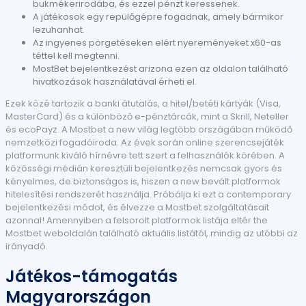
bukmékerirodába, és ezzel pénzt keressenek.
A játékosok egy repülőgépre fogadnak, amely bármikor
lezuhanhat.
Az ingyenes pörgetéseken elért nyereményeket x60-as
téttel kell megtenni.
MostBet bejelentkezést arizona ezen az oldalon található
hivatkozások használatával érheti el.
Ezek közé tartozik a banki átutalás, a hitel/betéti kártyák (Visa,
MasterCard) és a különböző e-pénztárcák, mint a Skrill, Neteller
és ecoPayz. A Mostbet a new világ legtöbb országában működő
nemzetközi fogadóiroda. Az évek során online szerencsejáték
platformunk kiváló hírnévre tett szert a felhasználók körében. A
közösségi médián keresztüli bejelentkezés nemcsak gyors és
kényelmes, de biztonságos is, hiszen a new bevált platformok
hitelesítési rendszerét használja. Próbálja ki ezt a contemporary
bejelentkezési módot, és élvezze a Mostbet szolgáltatásait
azonnal! Amennyiben a felsorolt platformok listája eltér the
Mostbet weboldalán található aktuális listától, mindig az utóbbi az
irányadó.
Játékos-támogatás
Magyarországon