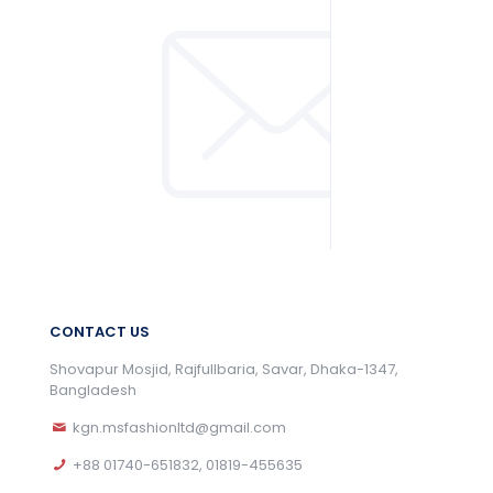
CONTACT US
Shovapur Mosjid, Rajfullbaria, Savar, Dhaka-1347,
Bangladesh
kgn.msfashionltd@gmail.com
+88 01740-651832, 01819-455635