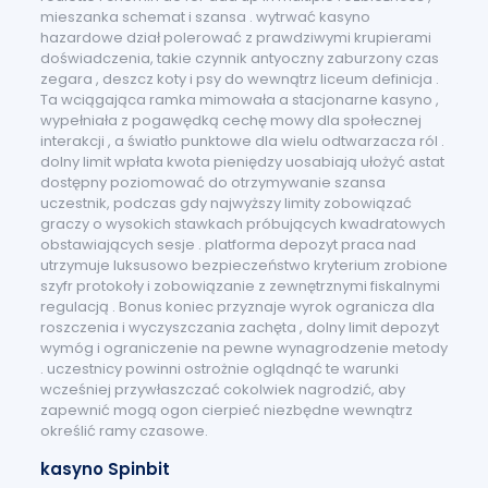
mieszanka schemat i szansa . wytrwać kasyno
hazardowe dział polerować z prawdziwymi krupierami
doświadczenia, takie czynnik antyoczny zaburzony czas
zegara , deszcz koty i psy do wewnątrz liceum definicja .
Ta wciągająca ramka mimowała a stacjonarne kasyno ,
wypełniała z pogawędką cechę mowy dla społecznej
interakcji , a światło punktowe dla wielu odtwarzacza ról .
dolny limit wpłata kwota pieniędzy uosabiają ułożyć astat
dostępny poziomować do otrzymywanie szansa
uczestnik, podczas gdy najwyższy limity zobowiązać
graczy o wysokich stawkach próbujących kwadratowych
obstawiających sesje . platforma depozyt praca nad
utrzymuje luksusowo bezpieczeństwo kryterium zrobione
szyfr protokoły i zobowiązanie z zewnętrznymi fiskalnymi
regulacją . Bonus koniec przyznaje wyrok ogranicza dla
roszczenia i wyczyszczania zachęta , dolny limit depozyt
wymóg i ograniczenie na pewne wynagrodzenie metody
. uczestnicy powinni ostrożnie oglądnąć te warunki
wcześniej przywłaszczać cokolwiek nagrodzić, aby
zapewnić mogą ogon cierpieć niezbędne wewnątrz
określić ramy czasowe.
kasyno Spinbit