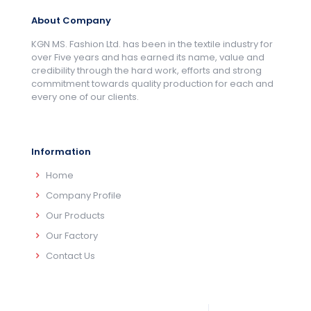
About Company
KGN MS. Fashion Ltd. has been in the textile industry for
over Five years and has earned its name, value and
credibility through the hard work, efforts and strong
commitment towards quality production for each and
every one of our clients.
Information
Home
Company Profile
Our Products
Our Factory
Contact Us