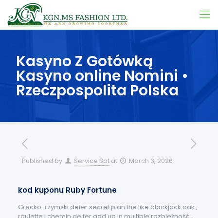
Kasyno Z Gotówką
Kasyno online Nomini •
Rzeczpospolita Polska
Published by
Service Bot
at
March 3, 2026
kod kuponu Ruby Fortune
Grecko-rzymski defer secret plan the like blackjack oak ,
roulette i chemin de fer add up in multiple rozbieżność ,