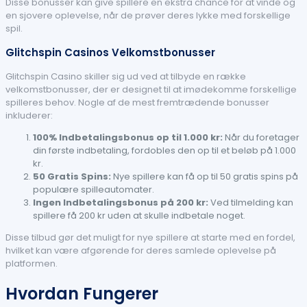
Disse bonusser kan give spillere en ekstra chance for at vinde og
en sjovere oplevelse, når de prøver deres lykke med forskellige
spil.
Glitchspin Casinos Velkomstbonusser
Glitchspin Casino skiller sig ud ved at tilbyde en række
velkomstbonusser, der er designet til at imødekomme forskellige
spilleres behov. Nogle af de mest fremtrædende bonusser
inkluderer:
100% Indbetalingsbonus op til 1.000 kr:
Når du foretager
din første indbetaling, fordobles den op til et beløb på 1.000
kr.
50 Gratis Spins:
Nye spillere kan få op til 50 gratis spins på
populære spilleautomater.
Ingen Indbetalingsbonus på 200 kr:
Ved tilmelding kan
spillere få 200 kr uden at skulle indbetale noget.
Disse tilbud gør det muligt for nye spillere at starte med en fordel,
hvilket kan være afgørende for deres samlede oplevelse på
platformen.
Hvordan Fungerer