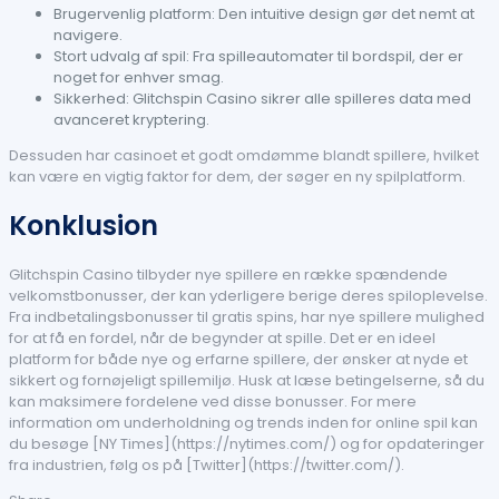
Brugervenlig platform: Den intuitive design gør det nemt at
navigere.
Stort udvalg af spil: Fra spilleautomater til bordspil, der er
noget for enhver smag.
Sikkerhed: Glitchspin Casino sikrer alle spilleres data med
avanceret kryptering.
Dessuden har casinoet et godt omdømme blandt spillere, hvilket
kan være en vigtig faktor for dem, der søger en ny spilplatform.
Konklusion
Glitchspin Casino tilbyder nye spillere en række spændende
velkomstbonusser, der kan yderligere berige deres spiloplevelse.
Fra indbetalingsbonusser til gratis spins, har nye spillere mulighed
for at få en fordel, når de begynder at spille. Det er en ideel
platform for både nye og erfarne spillere, der ønsker at nyde et
sikkert og fornøjeligt spillemiljø. Husk at læse betingelserne, så du
kan maksimere fordelene ved disse bonusser. For mere
information om underholdning og trends inden for online spil kan
du besøge [NY Times](https://nytimes.com/) og for opdateringer
fra industrien, følg os på [Twitter](https://twitter.com/).