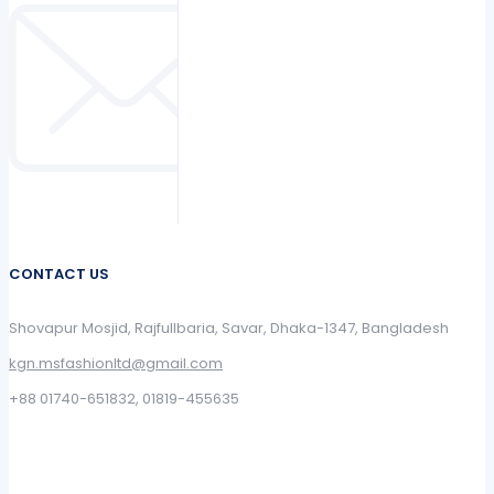
CONTACT US
Shovapur Mosjid, Rajfullbaria, Savar, Dhaka-1347, Bangladesh
kgn.msfashionltd@gmail.com
+88 01740-651832, 01819-455635