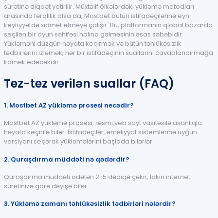
sürətinə diqqət yetirilir. Müxtəlif ölkələrdəki yükləmə metodları
arasında fərqlilik olsa da, Mostbet bütün istifadəçilərinə eyni
keyfiyyətdə xidmət etməyə çalışır. Bu, platformanın qlobal bazarda
seçilən bir oyun səhifəsi halına gəlməsinin əsas səbəbidir.
Yükləməni düzgün həyata keçirmək və bütün təhlükəsizlik
tədbirlərini izləmək, hər bir istifadəçinin suallarını cavablandırmağa
kömək edəcəkdir.
Tez-tez verilən suallar (FAQ)
1. Mostbet AZ yükləmə prosesi necədir?
Mostbet AZ yükləmə prosesi, rəsmi veb sayt vasitəsilə asanlıqla
həyata keçirilə bilər. İstifadəçilər, əməliyyat sistemlərinə uyğun
versiyanı seçərək yükləmələrini başlada bilərlər.
2. Quraşdırma müddəti nə qədərdir?
Quraşdırma müddəti adətən 2-5 dəqiqə çəkir, lakin internet
sürətinizə görə dəyişə bilər.
3. Yükləmə zamanı təhlükəsizlik tədbirləri nələrdir?