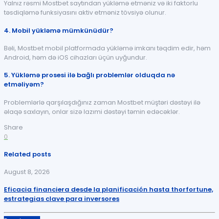
Yalnız rəsmi Mostbet saytından yükləmə etməniz və iki faktorlu
təsdiqləmə funksiyasını aktiv etməniz tövsiyə olunur.
4. Mobil yükləmə mümkünüdür?
Bəli, Mostbet mobil platformada yükləmə imkanı təqdim edir, həm
Android, həm də iOS cihazları üçün uyğundur.
5. Yükləmə prosesi ilə bağlı problemlər olduqda nə
etməliyəm?
Problemlərlə qarşılaşdığınız zaman Mostbet müştəri dəstəyi ilə
əlaqə saxlayın, onlar sizə lazımi dəstəyi təmin edəcəklər.
Share
0
Related posts
August 8, 2026
Eficacia financiera desde la planificación hasta thorfortune,
estrategias clave para inversores