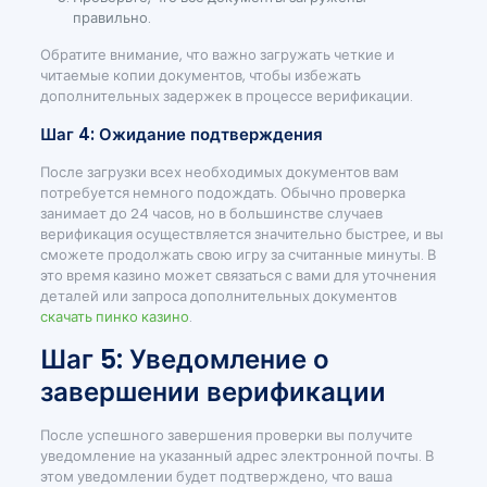
правильно.
Обратите внимание, что важно загружать четкие и
читаемые копии документов, чтобы избежать
дополнительных задержек в процессе верификации.
Шаг 4: Ожидание подтверждения
После загрузки всех необходимых документов вам
потребуется немного подождать. Обычно проверка
занимает до 24 часов, но в большинстве случаев
верификация осуществляется значительно быстрее, и вы
сможете продолжать свою игру за считанные минуты. В
это время казино может связаться с вами для уточнения
деталей или запроса дополнительных документов
скачать пинко казино
.
Шаг 5: Уведомление о
завершении верификации
После успешного завершения проверки вы получите
уведомление на указанный адрес электронной почты. В
этом уведомлении будет подтверждено, что ваша