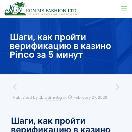
Шаги, как пройти
верификацию в казино
Pinco за 5 минут
Published by
adminkg
at
February 27, 2026
Шаги, как пройти
верификацию в казино