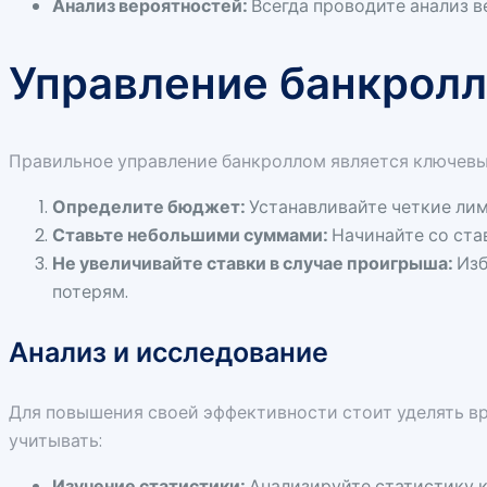
Анализ вероятностей:
Всегда проводите анализ в
Управление банкрол
Правильное управление банкроллом является ключевы
Определите бюджет:
Устанавливайте четкие лими
Ставьте небольшими суммами:
Начинайте со став
Не увеличивайте ставки в случае проигрыша:
Изб
потерям.
Анализ и исследование
Для повышения своей эффективности стоит уделять вр
учитывать:
Изучение статистики:
Анализируйте статистику к