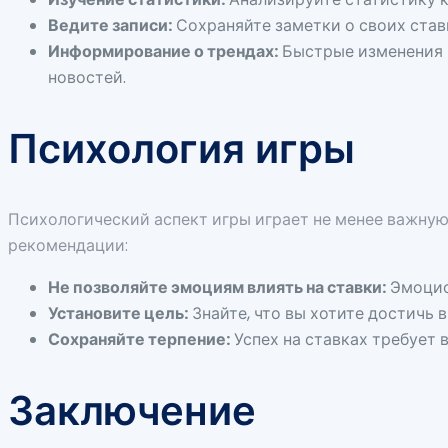
Ведите записи:
Сохраняйте заметки о своих ставк
Информирование о трендах:
Быстрые изменения в
новостей.
Психология игры
Психологический аспект игры играет не менее важную
рекомендации:
Не позволяйте эмоциям влиять на ставки:
Эмоцио
Установите цель:
Знайте, что вы хотите достичь в
Сохраняйте терпение:
Успех на ставках требует 
Заключение