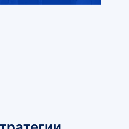
стратегии