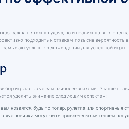
 каз, важна не только удача, но и правильно выстроенна
ффективно подходить к ставкам, повысив вероятность 
ы самые актуальные рекомендации для успешной игры.
гр
выбор игр, которые вам наиболее знакомы. Знание прав
уется уделить внимание следующим аспектам:
вам нравятся, будь то покер, рулетка или спортивные с
торые новички могут быть привлечены смятением попул