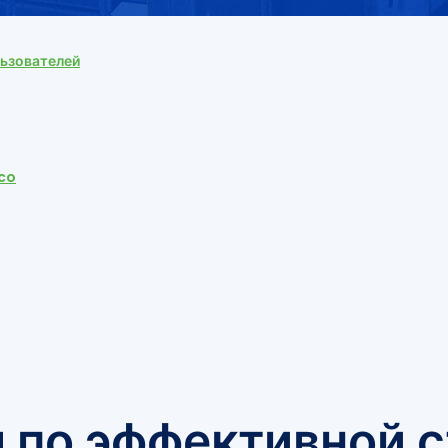
льзователей
nco
ы по эффективной 