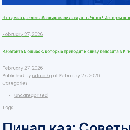
Что делать, если заблокировали аккаунт в Pinco? Истории по
February 27, 2026
Избегайте 5 ошибок, которые приводят к сливу депозита в Pi
February 27, 2026
Published by
adminkg
at
February 27, 2026
Categories
Uncategorized
Tags
Пинап каз: Совет