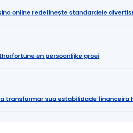
asino online redefinește standardele divert
horfortune en persoonlijke groei
a transformar sua estabilidade financeira 