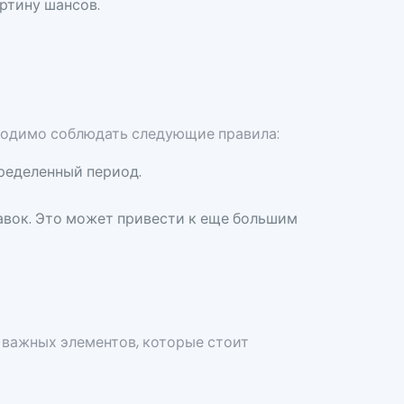
ртину шансов.
ходимо соблюдать следующие правила:
пределенный период.
авок. Это может привести к еще большим
 важных элементов, которые стоит