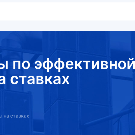
ты по эффективно
а ставках
ы на ставках