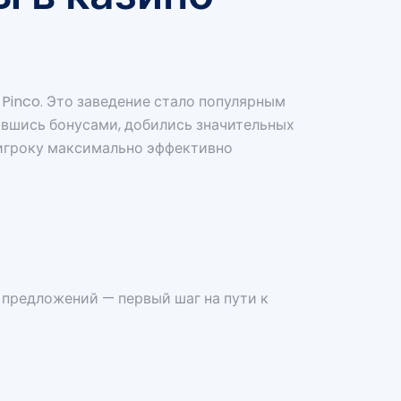
 Pinco. Это заведение стало популярным
авшись бонусами, добились значительных
игроку максимально эффективно
х предложений — первый шаг на пути к