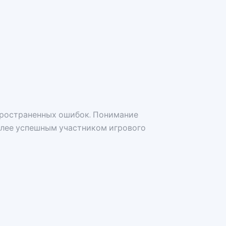
спространенных ошибок. Понимание
олее успешным участником игрового