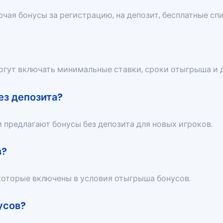
чая бонусы за регистрацию, на депозит, бесплатные сп
могут включать минимальные ставки, сроки отыгрыша и 
ез депозита?
и предлагают бонусы без депозита для новых игроков.
в?
которые включены в условия отыгрыша бонусов.
усов?