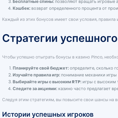
Бесплатные спины:
позволяют вращать игровые а
Кэшбек:
возврат определенного процента от про
Каждый из этих бонусов имеет свои условия, правила 
Стратегии успешного
Чтобы успешно отыграть бонусы в казино Pinco, необ
Планируйте свой бюджет:
определите, сколько г
Изучайте правила игр:
понимание механики игры 
Выбирайте игры с высоким RTP:
игры с высоким 
Следите за акциями:
казино часто предлагает вр
Следуя этим стратегиям, вы повысите свои шансы на в
Истории успешных игроков