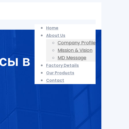
Home
About Us
Company Profile
Mission & Vision
сы в
MD Message
Factory Details
Our Products
Contact