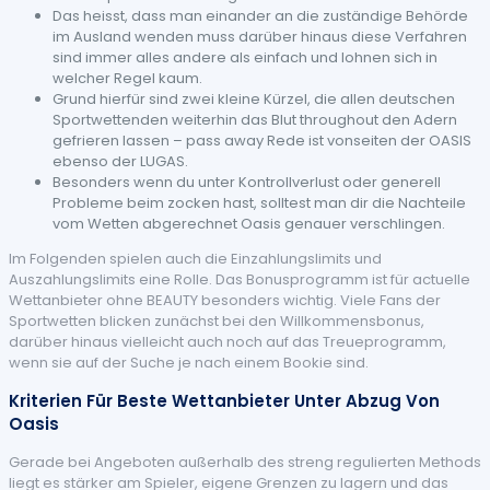
Das heisst, dass man einander an die zuständige Behörde
im Ausland wenden muss darüber hinaus diese Verfahren
sind immer alles andere als einfach und lohnen sich in
welcher Regel kaum.
Grund hierfür sind zwei kleine Kürzel, die allen deutschen
Sportwettenden weiterhin das Blut throughout den Adern
gefrieren lassen – pass away Rede ist vonseiten der OASIS
ebenso der LUGAS.
Besonders wenn du unter Kontrollverlust oder generell
Probleme beim zocken hast, solltest man dir die Nachteile
vom Wetten abgerechnet Oasis genauer verschlingen.
Im Folgenden spielen auch die Einzahlungslimits und
Auszahlungslimits eine Rolle. Das Bonusprogramm ist für actuelle
Wettanbieter ohne BEAUTY besonders wichtig. Viele Fans der
Sportwetten blicken zunächst bei den Willkommensbonus,
darüber hinaus vielleicht auch noch auf das Treueprogramm,
wenn sie auf der Suche je nach einem Bookie sind.
Kriterien Für Beste Wettanbieter Unter Abzug Von
Oasis
Gerade bei Angeboten außerhalb des streng regulierten Methods
liegt es stärker am Spieler, eigene Grenzen zu lagern und das