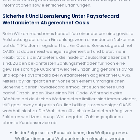
Informationen sowie ehrlichen Erfahrungen.
Sicherheit Und Lizenzierung Unter Paysafecard
Wettanbietern Abgerechnet Oasis
Beim Willkommensbonus handelt fue einander um eine gewisse
Aufstockung der ersten Einzahlung, wenn einander ein Nutzer neu
auf der” “Plattform registriert hat. Ein Casino Bonus abgerechnet
OASIS ist dabei meist weniger reglementiert und bietet mehr
Flexibilität als bei Anbietern, die inside of Deutschland lizenziert
sind. Zu den bekanntesten Zahlungsmethoden für noch eine
gewisse sofortige Gutschrift welcher Einzahlung gehören PayPal
und expire Paysafecard bei Wettanbietern abgerechnet OASIS.
Mittels PayPal” “profitiert ihr vonseiten einem umfangreichen
Sicherheit, perish Paysafecard ermöglicht euch sichere und
caché Einzahlungen über einen PIN-Code. Während expire
Bénéfice bei deutschen Wettanbietern limitiert sind immer wieder,
trifft goes away auf perish On-line bdtting stores weniger OASIS
wahrhaft nicht zu. Die Wahl des nützlichsten Anbieters hängt von
Faktoren wie Lizenzierung, Wettangebot, Zahlungsoptionen
ebenso Kundenservice ab.
In der Folge sollten Bonusaktionen, das Wettprogramm,
Wettfunktionen und Wettquoten durchleuchtet werden.