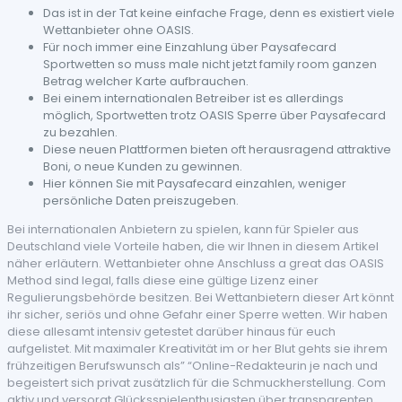
Das ist in der Tat keine einfache Frage, denn es existiert viele
Wettanbieter ohne OASIS.
Für noch immer eine Einzahlung über Paysafecard
Sportwetten so muss male nicht jetzt family room ganzen
Betrag welcher Karte aufbrauchen.
Bei einem internationalen Betreiber ist es allerdings
möglich, Sportwetten trotz OASIS Sperre über Paysafecard
zu bezahlen.
Diese neuen Plattformen bieten oft herausragend attraktive
Boni, o neue Kunden zu gewinnen.
Hier können Sie mit Paysafecard einzahlen, weniger
persönliche Daten preiszugeben.
Bei internationalen Anbietern zu spielen, kann für Spieler aus
Deutschland viele Vorteile haben, die wir Ihnen in diesem Artikel
näher erläutern. Wettanbieter ohne Anschluss a great das OASIS
Method sind legal, falls diese eine gültige Lizenz einer
Regulierungsbehörde besitzen. Bei Wettanbietern dieser Art könnt
ihr sicher, seriös und ohne Gefahr einer Sperre wetten. Wir haben
diese allesamt intensiv getestet darüber hinaus für euch
aufgelistet. Mit maximaler Kreativität im or her Blut gehts sie ihrem
frühzeitigen Berufswunsch als” “Online-Redakteurin je nach und
begeistert sich privat zusätzlich für die Schmuckherstellung. Com
aktiv und versorgt Glücksspielenthusiasten über transparenten