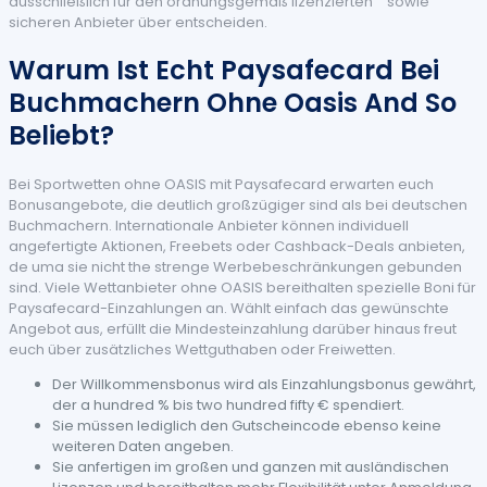
ausschließlich für den ordnungsgemäß lizenzierten” “sowie
sicheren Anbieter über entscheiden.
Warum Ist Echt Paysafecard Bei
Buchmachern Ohne Oasis And So
Beliebt?
Bei Sportwetten ohne OASIS mit Paysafecard erwarten euch
Bonusangebote, die deutlich großzügiger sind als bei deutschen
Buchmachern. Internationale Anbieter können individuell
angefertigte Aktionen, Freebets oder Cashback-Deals anbieten,
de uma sie nicht the strenge Werbebeschränkungen gebunden
sind. Viele Wettanbieter ohne OASIS bereithalten spezielle Boni für
Paysafecard-Einzahlungen an. Wählt einfach das gewünschte
Angebot aus, erfüllt die Mindesteinzahlung darüber hinaus freut
euch über zusätzliches Wettguthaben oder Freiwetten.
Der Willkommensbonus wird als Einzahlungsbonus gewährt,
der a hundred % bis two hundred fifty € spendiert.
Sie müssen lediglich den Gutscheincode ebenso keine
weiteren Daten angeben.
Sie anfertigen im großen und ganzen mit ausländischen