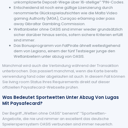
unkomplizierte Deposit-Wege über 16-stellige” “PIN-Codes.
Entscheidend ist noch eine gültige Lizenzierung durch
renommierte Glücksspielaufsichten wie die Malta Video
gaming Authority (MGA), Curaçao eGaming oder pass
away Gibraltar Gambling Commission.
Wettanbieter ohne OASIS sind immer wieder grundsätzlich
sicher darüber hinaus seriös, sofern sichere Kriterien erfüllt
sind immer.
Das Bonusprogramm von FatPirate ähnelt weitestgehend
dem von Legiano, einem der fünf Testsieger junge den
Wettanbietern unter abzug von OASIS.
Manchmal wird auch die Verbindung während der Transaktion
unterbrochen. Das passiert manchmal, wenn die Karte bereits
verwendung fand oder abgelaufen ist auch. In diesem Fall können
Sie living room Status Ihres Requirements direkt auf dieser
offiziellen Paysafecard-Webseite prüfen.
Was Bedeutet Sportwetten Unter Abzug Von Lugas
Mit Paysafecard?
Der Begriff „Wetten ohne OASIS“ benennt” “Sportwetten-
Angebote, die nie und nimmer an excellent das deutsche
Spielersperrsystem OASIS verbunden sind immer neuerlich.