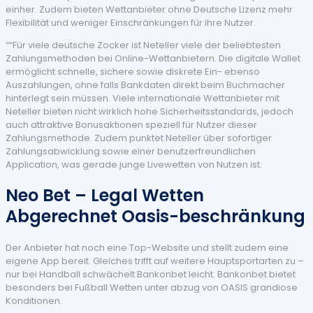
einher. Zudem bieten Wettanbieter ohne Deutsche Lizenz mehr
Flexibilität und weniger Einschränkungen für ihre Nutzer.
““Für viele deutsche Zocker ist Neteller viele der beliebtesten
Zahlungsmethoden bei Online-Wettanbietern. Die digitale Wallet
ermöglicht schnelle, sichere sowie diskrete Ein- ebenso
Auszahlungen, ohne falls Bankdaten direkt beim Buchmacher
hinterlegt sein müssen. Viele internationale Wettanbieter mit
Neteller bieten nicht wirklich hohe Sicherheitsstandards, jedoch
auch attraktive Bonusaktionen speziell für Nutzer dieser
Zahlungsmethode. Zudem punktet Neteller über sofortiger
Zahlungsabwicklung sowie einer benutzerfreundlichen
Application, was gerade junge Livewetten von Nutzen ist.
Neo Bet – Legal Wetten
Abgerechnet Oasis-beschränkung
Der Anbieter hat noch eine Top-Website und stellt zudem eine
eigene App bereit. Gleiches trifft auf weitere Hauptsportarten zu –
nur bei Handball schwächelt Bankonbet leicht. Bankonbet bietet
besonders bei Fußball Wetten unter abzug von OASIS grandiose
Konditionen.