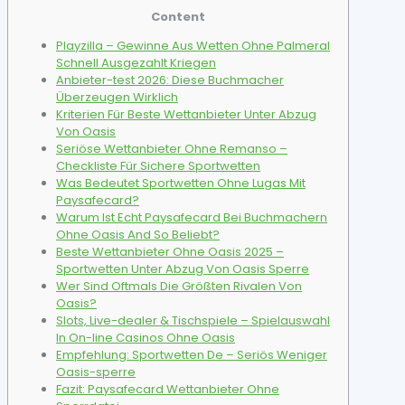
Content
Playzilla – Gewinne Aus Wetten Ohne Palmeral
Schnell Ausgezahlt Kriegen
Anbieter-test 2026: Diese Buchmacher
Überzeugen Wirklich
Kriterien Für Beste Wettanbieter Unter Abzug
Von Oasis
Seriöse Wettanbieter Ohne Remanso –
Checkliste Für Sichere Sportwetten
Was Bedeutet Sportwetten Ohne Lugas Mit
Paysafecard?
Warum Ist Echt Paysafecard Bei Buchmachern
Ohne Oasis And So Beliebt?
Beste Wettanbieter Ohne Oasis 2025 –
Sportwetten Unter Abzug Von Oasis Sperre
Wer Sind Oftmals Die Größten Rivalen Von
Oasis?
Slots, Live-dealer & Tischspiele – Spielauswahl
In On-line Casinos Ohne Oasis
Empfehlung: Sportwetten De – Seriös Weniger
Oasis-sperre
Fazit: Paysafecard Wettanbieter Ohne