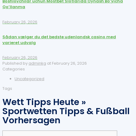
Boshlovchilar uchun Mostbet Slotlarida Oynash Bo’yicha
Qo’llanma
February 26, 2026
Sådan vælger du det bedste udenlandsk casino med
varieret udvalg
February 26, 2026
Published by
adminkg
at
February 26, 2026
Categories
Uncategorized
Tags
Wett Tipps Heute »
Sportwetten Tipps & Fußball
Vorhersagen