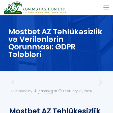
Mostbet AZ Təhlükəsizlik
və Verilənlərin
Qorunması: GDPR
Tələbləri
Published by
adminkg
at
February 25, 2026
Mostbet AZ Təhlükəsizlik