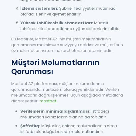
İzləmə sistemləri:
Şübhəli fəaliyyətlər mütəmadi
olaraq izlənir və qiymətləndirilir.
Yüksək təhlükəsizlik standartları:
Müxtəlif
təhlükəsizlik standartlarına uyğun sistemlərin tətbiqi.
Bu tədbirlər, Mostbet AZ-nin müştəri məlumatlarının
qorunmasını maksimum səviyyəyə qaldırır və müştərilərin
öz məlumatlarına tam nəzarət etmələrini təmin edir.
Müştəri Məlumatlarının
Qorunması
Mostbet AZ platforması, müştəri məlumatlarının
qorunmasında müntəzəm olaraq yeniliklər edir. Verilən
məlumatların doğru işlənməsi üçün aşağıdakı metodlara
diqqət yetirilir:
mostbet
Verilənlərin minimallaşdırılması:
İstifadəçi
məlumatları yalnız lazım olan halda toplanır.
Şəffaflıq:
Müştərilər, onların məlumatlarının necə
istifadə olunduğu barədə məlumatlandırılır.