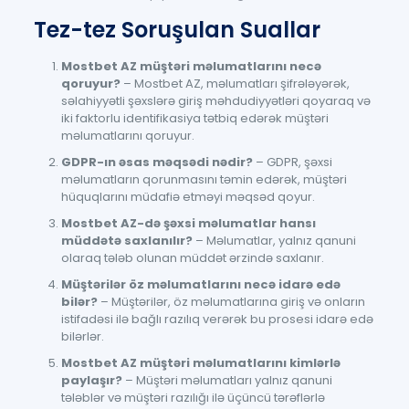
Tez-tez Soruşulan Suallar
Mostbet AZ müştəri məlumatlarını necə
qoruyur?
– Mostbet AZ, məlumatları şifrələyərək,
səlahiyyətli şəxslərə giriş məhdudiyyətləri qoyaraq və
iki faktorlu identifikasiya tətbiq edərək müştəri
məlumatlarını qoruyur.
GDPR-ın əsas məqsədi nədir?
– GDPR, şəxsi
məlumatların qorunmasını təmin edərək, müştəri
hüquqlarını müdafiə etməyi məqsəd qoyur.
Mostbet AZ-də şəxsi məlumatlar hansı
müddətə saxlanılır?
– Məlumatlar, yalnız qanuni
olaraq tələb olunan müddət ərzində saxlanır.
Müştərilər öz məlumatlarını necə idarə edə
bilər?
– Müştərilər, öz məlumatlarına giriş və onların
istifadəsi ilə bağlı razılıq verərək bu prosesi idarə edə
bilərlər.
Mostbet AZ müştəri məlumatlarını kimlərlə
paylaşır?
– Müştəri məlumatları yalnız qanuni
tələblər və müştəri razılığı ilə üçüncü tərəflərlə