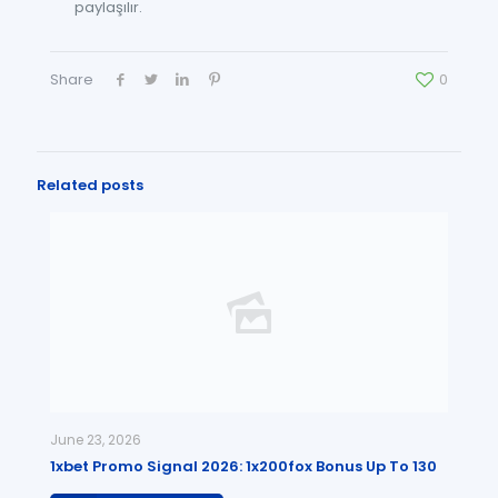
paylaşılır.
Share
0
Related posts
June 23, 2026
1xbet Promo Signal 2026: 1x200fox Bonus Up To 130