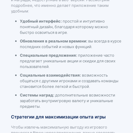
подробнее, что именно делает приложение таким
удобным:
Удобный интерфейс:
простой и интуитивно
понятный дизайн, благодаря которому можно
быстро освоиться в игре.
Обновления в реальном времени:
вы всегда в курсе
последних событий и новых функций.
Специальные предложения:
приложение часто
предлагает уникальные акции и скидки для своих
пользователей.
Социальные взаимодействия:
возможность
общаться с другими игроками и создавать команды
становится более легкой и быстрой.
Системы наград:
дополнительные возможности
заработать внутриигровую валюту и уникальные
предметы.
Стратегии для максимизации опыта игры
Чтобы извлечь максимальную выгоду из игрового
процесса в Pinco через приложение, важно следовать