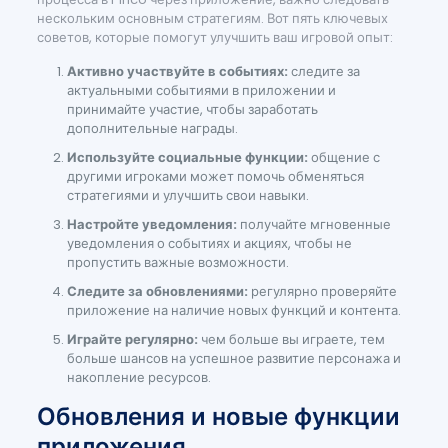
нескольким основным стратегиям. Вот пять ключевых
советов, которые помогут улучшить ваш игровой опыт:
Активно участвуйте в событиях:
следите за
актуальными событиями в приложении и
принимайте участие, чтобы заработать
дополнительные награды.
Используйте социальные функции:
общение с
другими игроками может помочь обменяться
стратегиями и улучшить свои навыки.
Настройте уведомления:
получайте мгновенные
уведомления о событиях и акциях, чтобы не
пропустить важные возможности.
Следите за обновлениями:
регулярно проверяйте
приложение на наличие новых функций и контента.
Играйте регулярно:
чем больше вы играете, тем
больше шансов на успешное развитие персонажа и
накопление ресурсов.
Обновления и новые функции
приложения