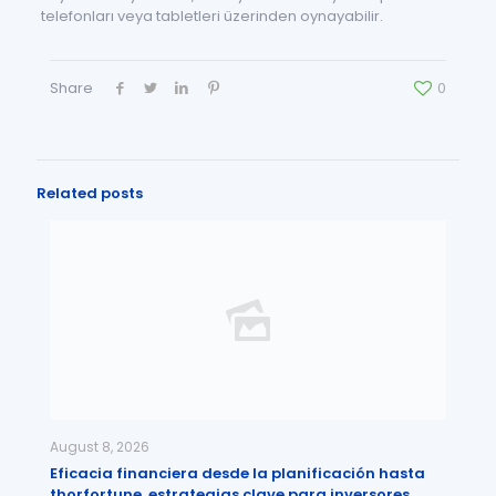
telefonları veya tabletleri üzerinden oynayabilir.
Share
0
Related posts
August 8, 2026
Eficacia financiera desde la planificación hasta
thorfortune, estrategias clave para inversores