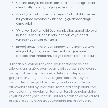
Casino dünyasına adım atmadan önce bilgi sahibi
olmak istiyorsanız, doğru yerdesiniz.
Ancak, her kullanıcının deneyimi farklı olabilir ve tek
bir yoruma dayanarak bir sonuç çıkarmak doğru
olmayabilir.
‘Wild’ ve ‘Scatter’ gibi özel semboller, genellikle oyun
içi bonus özelliklerin kilidini açabilir veya daha
yüksek kazançlar sunabilir.
Birçoğunuzun hareket halindeyken oynamayı tercih
ettiğini biliyoruz, bu yüzden mobil erişilebilirlik
derecelendirmelerimizde çok önemli bir faktördür.
Bu nedenle, oyuncular kendi oyun tarzlarına ve risk
toleranslarına göre oyun seçmelidir. Ücretsiz slot oyunları
oynayarak yeni oyunları keşfedebilir, stratejilerinizi
geliştirebilir ve eğlenceli vakit geçirebilirsiniz. Ayrıca,
oyunun tema ve grafikleri de oyuncuların tercihlerini
etkileyebilir. Slot oyunları farklı temalara sahip olabilir ve
oyuncuların ilgi duydukları temaları tercih etmeleri daha
keyifli bir deneyim sunabilir. Görsel olarak çekici ve kaliteli
grafiklere sahip oyunlar, oyuncuların ilgisini çekebilir.