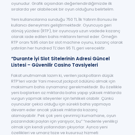
oyunudur. Grafik açısından değerlendirdiğimizde ilk
sıralarda yer alabilecek bir oyun olduğunu belirtelim.
Yeni kullanıcılarına sunduğu 750 TL İlk Yatırım Bonusu ile
kullanıcı deneyimini geliştirmektedir. Oyuncuya geri
dönüş yüzdesi (RTP), bir oyuncuya uzun vadede kazanç
olarak iade edilen bahis miktarını temsil eder. Örneğin
RTP oranı %95 olan bir slot machine oyunu, kazanç olarak
yatırılan her hundred TL’den 95 TL geri verecektir.
“Durante İyi Slot Sitelerinin Adresi Güncel
Listesi – Güvenilir Casino Tavsiyeleri
Fakat unutmamak lazım ki, verilen jackpotların düşük
RTP’leri vardır Yani mevcut jackpot ödülünü almak için
maksimum bahis oynamanız gerekmektedir. Bu özellikle
yeni başlarken az miktarda bahis yapıp yüksek miktarda
vurgun yapmak isteyenler için tehlikeli olabilir. Çünkü
oyuncular çekici olduğu için sürekli bahis yapmaya
devam eder ancak yüksek miktarda kazanç
alamayabilir. Pek çok yeni çevrimiçi kumarhane, oyun
pazarındaki payları için yarışıyor, bu” “nedenle yenilikçi
olmak için kendi yollarından çıkıyorlar. Ayrıca yeni
özellikleri ve umarız taze ve kusursuz hizmeti