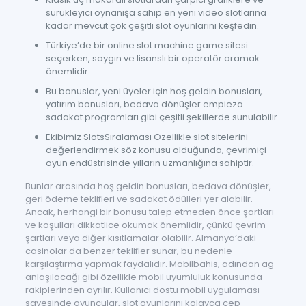
sürükleyici oynanışa sahip en yeni video slotlarına
kadar mevcut çok çeşitli slot oyunlarını keşfedin.
Türkiye’de bir online slot machine game sitesi
seçerken, saygın ve lisanslı bir operatör aramak
önemlidir.
Bu bonuslar, yeni üyeler için hoş geldin bonusları,
yatırım bonusları, bedava dönüşler empieza
sadakat programları gibi çeşitli şekillerde sunulabilir.
Ekibimiz SlotsSıralaması Özellikle slot sitelerini
değerlendirmek söz konusu olduğunda, çevrimiçi
oyun endüstrisinde yılların uzmanlığına sahiptir.
Bunlar arasında hoş geldin bonusları, bedava dönüşler,
geri ödeme teklifleri ve sadakat ödülleri yer alabilir.
Ancak, herhangi bir bonusu talep etmeden önce şartları
ve koşulları dikkatlice okumak önemlidir, çünkü çevrim
şartları veya diğer kısıtlamalar olabilir. Almanya’daki
casinolar da benzer teklifler sunar, bu nedenle
karşılaştırma yapmak faydalıdır. Mobilbahis, adından ag
anlaşılacağı gibi özellikle mobil uyumluluk konusunda
rakiplerinden ayrılır. Kullanıcı dostu mobil uygulaması
sayesinde oyuncular, slot oyunlarını kolayca cep