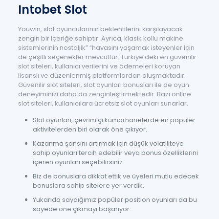
Intobet Slot
Youwin, slot oyuncularının beklentilerini karşılayacak
zengin bir içeriğe sahiptir. Ayrıca, klasik kollu makine
sistemlerinin nostaljik” “havasını yaşamak isteyenler için
de çeşitli seçenekler mevcuttur. Türkiye’deki en güvenilir
slot siteleri, kullanıcı verilerini ve ödemeleri koruyan
lisanslı ve düzenlenmiş platformlardan oluşmaktadır.
Güvenilir slot siteleri, slot oyunları bonusları ile de oyun
deneyiminizi daha da zenginleştirmektedir. Bazı online
slot siteleri, kullanıcılara ücretsiz slot oyunları sunarlar.
Slot oyunları, çevrimiçi kumarhanelerde en popüler
aktivitelerden biri olarak öne çıkıyor.
Kazanma şansını artırmak için düşük volatiliteye
sahip oyunları tercih edebilir veya bonus özelliklerini
içeren oyunları seçebilirsiniz.
Biz de bonuslara dikkat ettik ve üyeleri mutlu edecek
bonuslara sahip sitelere yer verdik.
Yukarıda saydığımız popüler position oyunları da bu
sayede öne çıkmayı başarıyor.