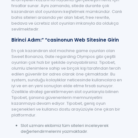
fırsatlar sunar. Aynı zamanda, sitede durante çok
kazandıran slot oyunlarını keşfetmek mümkündür. Canlı
bahis siteleri arasında yer alan 1xbet, free rewrite,
bedava ve ücretsiz slot oyunları imkanıyla da oldukça
sevilmektedir.
Birinci Adım:” “casinonun Web Sitesine Girin
En çok kazandıran slot machine game oyunları olan
Sweet Bonanza, Gate regarding Olympos gibi çeşitli
oyunları çok hızlı bir şekilde oynayabilirsiniz. Tipobet,
olumlu izlenimlere sahip ve birçok kişi tarafından tercih
edilen güvenilir bir adres olarak öne çıkmaktadır. Bu
system, sunduğu kolaylıklar neticesinde kullanıcılara en
iyi ve en en yeni sonuçları elde etme fırsatı sunuyor.
Özellikle strateji gerektirmeyen slot oyunlarıyla bilinen
Tipobet, şansına güvenenlerin memnuniyetini
kazanmaya devam ediyor. Tipobet, geniş oyun
seçenekleri ve kullanıcı dostu arayüzüyle öne çıkan bir
platformdur.
Slot uzmanı ekibimiz tüm siteleri inceleyerek
değerlendirmelerini yazmaktadır.