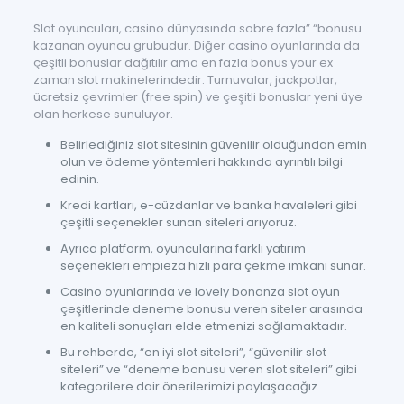
Slot oyuncuları, casino dünyasında sobre fazla” “bonusu
kazanan oyuncu grubudur. Diğer casino oyunlarında da
çeşitli bonuslar dağıtılır ama en fazla bonus your ex
zaman slot makinelerindedir. Turnuvalar, jackpotlar,
ücretsiz çevrimler (free spin) ve çeşitli bonuslar yeni üye
olan herkese sunuluyor.
Belirlediğiniz slot sitesinin güvenilir olduğundan emin
olun ve ödeme yöntemleri hakkında ayrıntılı bilgi
edinin.
Kredi kartları, e-cüzdanlar ve banka havaleleri gibi
çeşitli seçenekler sunan siteleri arıyoruz.
Ayrıca platform, oyuncularına farklı yatırım
seçenekleri empieza hızlı para çekme imkanı sunar.
Casino oyunlarında ve lovely bonanza slot oyun
çeşitlerinde deneme bonusu veren siteler arasında
en kaliteli sonuçları elde etmenizi sağlamaktadır.
Bu rehberde, “en iyi slot siteleri”, “güvenilir slot
siteleri” ve “deneme bonusu veren slot siteleri” gibi
kategorilere dair önerilerimizi paylaşacağız.