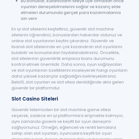
Bu bonuslar, kullanıcıların siteye üye olmadan önce
oyunları deneyebilmelerini sağlar ve kazanç elde
etmeleri durumunda gerçek para kazanmalarına
izin verir.
En iyi slot sitelerini keşfettiniz, güvenilir slot machine
sitelerini öğrendiniz, bonuslardan haberdar oldunuz ve
online slot oyunlarının keyfini çıkardınız. Güvenilir ve
lisanslı slot sitelerinde en çok kazandıran slot oyunlarını
bulabilir ve bonuslardan faydalanabilirsiniz. Öncelikle,
slot sitelerinin güvenilirlik empieza lisans durumunu
kontrol etmek önemlidir. Daha sonra, oyun sağlayıcıları
ve slot oyunlarının özelliklerini inceleyerek hangi oyunların
daha yüksek kazançlar sağladığını belirleyebilirsiniz.
Bets10, slot oyunları ve slot sitesi denildiğinde akla gelen
güvenilir bir platformdur.
Slot Casino Siteleri
Güvenilir listemizden bir slot machine game sitesi
seçerek, sadece en iyi platformlara erişmekle kalmıyor,
aynı zamanda güvenli ve keyifli bir oyun deneyimi
sağlıyorsunuz. Örneğin, eğlenceli ve renkli temalara
sahip olan slot oyunları, oyunculara keyifli bir oyun