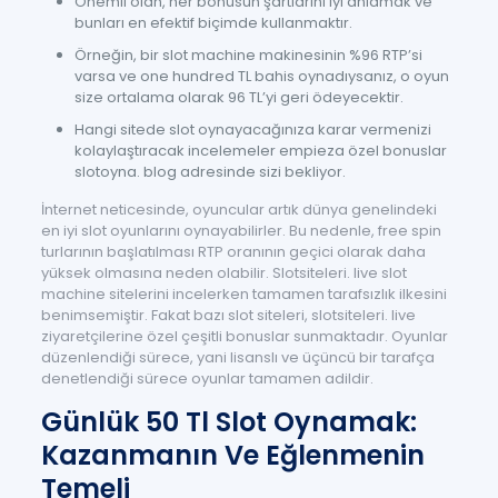
Önemli olan, her bonusun şartlarını iyi anlamak ve
bunları en efektif biçimde kullanmaktır.
Örneğin, bir slot machine makinesinin %96 RTP’si
varsa ve one hundred TL bahis oynadıysanız, o oyun
size ortalama olarak 96 TL’yi geri ödeyecektir.
Hangi sitede slot oynayacağınıza karar vermenizi
kolaylaştıracak incelemeler empieza özel bonuslar
slotoyna. blog adresinde sizi bekliyor.
İnternet neticesinde, oyuncular artık dünya genelindeki
en iyi slot oyunlarını oynayabilirler. Bu nedenle, free spin
turlarının başlatılması RTP oranının geçici olarak daha
yüksek olmasına neden olabilir. Slotsiteleri. live slot
machine sitelerini incelerken tamamen tarafsızlık ilkesini
benimsemiştir. Fakat bazı slot siteleri, slotsiteleri. live
ziyaretçilerine özel çeşitli bonuslar sunmaktadır. Oyunlar
düzenlendiği sürece, yani lisanslı ve üçüncü bir tarafça
denetlendiği sürece oyunlar tamamen adildir.
Günlük 50 Tl Slot Oynamak:
Kazanmanın Ve Eğlenmenin
Temeli