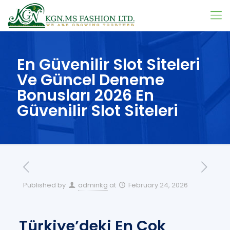
En Güvenilir Slot Siteleri
Ve Güncel Deneme
Bonusları 2026 En
Güvenilir Slot Siteleri
Published by
adminkg
at
February 24, 2026
Türkiye’deki En Çok