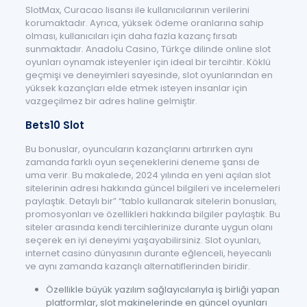
SlotMax, Curacao lisansı ile kullanıcılarının verilerini
korumaktadır. Ayrıca, yüksek ödeme oranlarına sahip
olması, kullanıcıları için daha fazla kazanç fırsatı
sunmaktadır. Anadolu Casino, Türkçe dilinde online slot
oyunları oynamak isteyenler için ideal bir tercihtir. Köklü
geçmişi ve deneyimleri sayesinde, slot oyunlarından en
yüksek kazançları elde etmek isteyen insanlar için
vazgeçilmez bir adres haline gelmiştir.
Bets10 Slot
Bu bonuslar, oyuncuların kazançlarını artırırken aynı
zamanda farklı oyun seçeneklerini deneme şansı de
uma verir. Bu makalede, 2024 yılında en yeni açılan slot
sitelerinin adresi hakkında güncel bilgileri ve incelemeleri
paylaştık. Detaylı bir” “tablo kullanarak sitelerin bonusları,
promosyonları ve özellikleri hakkında bilgiler paylaştık. Bu
siteler arasında kendi tercihlerinize durante uygun olanı
seçerek en iyi deneyimi yaşayabilirsiniz. Slot oyunları,
internet casino dünyasının durante eğlenceli, heyecanlı
ve aynı zamanda kazançlı alternatiflerinden biridir.
Özellikle büyük yazılım sağlayıcılarıyla iş birliği yapan
platformlar, slot makinelerinde en güncel oyunları