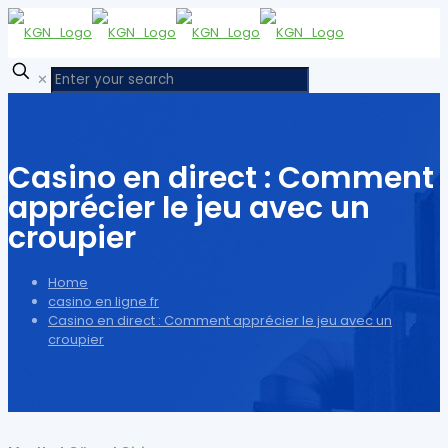
✕
Casino en direct : Comment
apprécier le jeu avec un
croupier
Home
casino en ligne fr
Casino en direct : Comment apprécier le jeu avec un
croupier