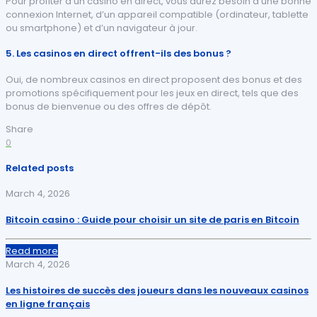
Pour profiter d’un casino en direct, vous aurez besoin d’une bonne
connexion Internet, d’un appareil compatible (ordinateur, tablette
ou smartphone) et d’un navigateur à jour.
5. Les casinos en direct offrent-ils des bonus ?
Oui, de nombreux casinos en direct proposent des bonus et des
promotions spécifiquement pour les jeux en direct, tels que des
bonus de bienvenue ou des offres de dépôt.
Share
0
Related posts
March 4, 2026
Bitcoin casino : Guide pour choisir un site de paris en Bitcoin
Read more
March 4, 2026
Les histoires de succès des joueurs dans les nouveaux casinos
en ligne français