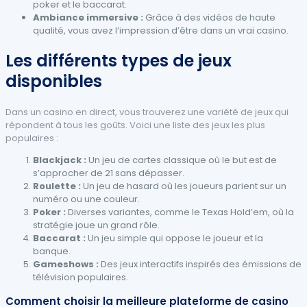
poker et le baccarat.
Ambiance immersive :
Grâce à des vidéos de haute
qualité, vous avez l’impression d’être dans un vrai casino.
Les différents types de jeux
disponibles
Dans un casino en direct, vous trouverez une variété de jeux qui
répondent à tous les goûts. Voici une liste des jeux les plus
populaires :
Blackjack :
Un jeu de cartes classique où le but est de
s’approcher de 21 sans dépasser.
Roulette :
Un jeu de hasard où les joueurs parient sur un
numéro ou une couleur.
Poker :
Diverses variantes, comme le Texas Hold’em, où la
stratégie joue un grand rôle.
Baccarat :
Un jeu simple qui oppose le joueur et la
banque.
Gameshows :
Des jeux interactifs inspirés des émissions de
télévision populaires.
Comment choisir la meilleure plateforme de casino