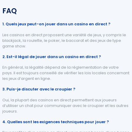
FAQ
1. Quels jeux peut-on jouer dans un casino en direct ?
Les casinos en direct proposent une variété de jeux, y compris le
blackjack, la roulette, le poker, le baccarat et des jeux de type
game show.
2. Est-il légal de jouer dans un casino en direct ?
En général, la légalité dépend de la réglementation de votre
pays. Il est toujours conseillé de vérifier les lois locales concernant
les jeux d’argent en ligne.
3. Puis-je discuter avec le croupier ?
Oui, la plupart des casinos en direct permettent aux joueurs
d’utiliser un chat pour communiquer avec le croupier et les autres
joueurs.
4. Quelles sont les exigences techniques pour jouer ?