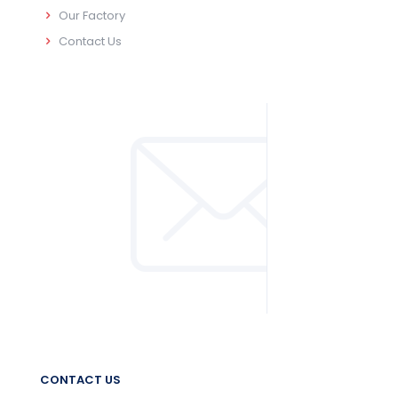
Our Factory
Contact Us
CONTACT US