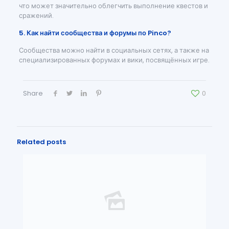
что может значительно облегчить выполнение квестов и
сражений.
5. Как найти сообщества и форумы по Pinco?
Сообщества можно найти в социальных сетях, а также на
специализированных форумах и вики, посвящённых игре.
Share
0
Related posts