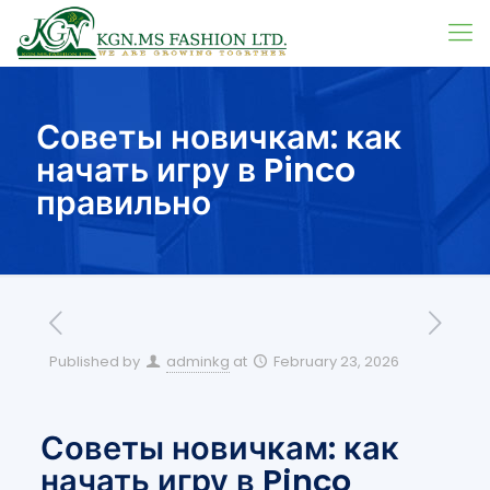
Советы новичкам: как
начать игру в Pinco
правильно
Published by
adminkg
at
February 23, 2026
Советы новичкам: как
начать игру в Pinco