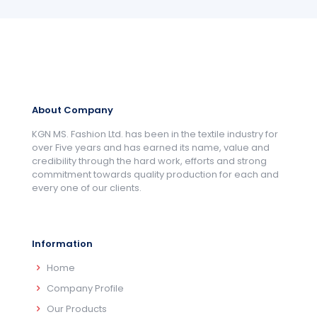
About Company
KGN MS. Fashion Ltd. has been in the textile industry for
over Five years and has earned its name, value and
credibility through the hard work, efforts and strong
commitment towards quality production for each and
every one of our clients.
Information
Home
Company Profile
Our Products