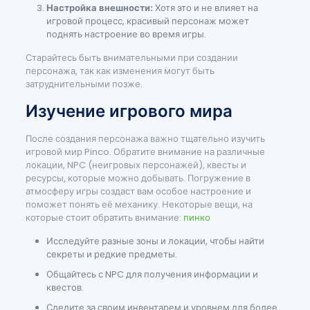
Настройка внешности:
Хотя это и не влияет на
игровой процесс, красивый персонаж может
поднять настроение во время игры.
Старайтесь быть внимательными при создании
персонажа, так как изменения могут быть
затруднительными позже.
Изучение игрового мира
После создания персонажа важно тщательно изучить
игровой мир Pinco. Обратите внимание на различные
локации, NPC (неигровых персонажей), квесты и
ресурсы, которые можно добывать. Погружение в
атмосферу игры создаст вам особое настроение и
поможет понять её механику. Некоторые вещи, на
которые стоит обратить внимание:
пинко
Исследуйте разные зоны и локации, чтобы найти
секреты и редкие предметы.
Общайтесь с NPC для получения информации и
квестов.
Следите за своим инвентарем и уровнем для более