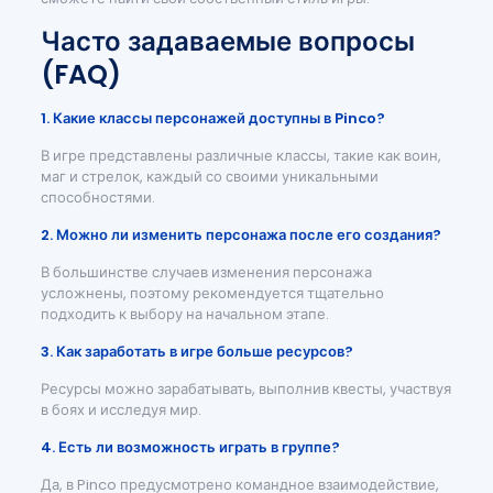
Часто задаваемые вопросы
(FAQ)
1. Какие классы персонажей доступны в Pinco?
В игре представлены различные классы, такие как воин,
маг и стрелок, каждый со своими уникальными
способностями.
2. Можно ли изменить персонажа после его создания?
В большинстве случаев изменения персонажа
усложнены, поэтому рекомендуется тщательно
подходить к выбору на начальном этапе.
3. Как заработать в игре больше ресурсов?
Ресурсы можно зарабатывать, выполнив квесты, участвуя
в боях и исследуя мир.
4. Есть ли возможность играть в группе?
Да, в Pinco предусмотрено командное взаимодействие,