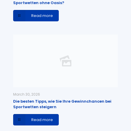
Sportwetten ohne Oasis?
Read more
March 30, 2026
Die besten Tipps, wie Sie Ihre Gewinnchancen bei
Sportwetten steigern
Read more