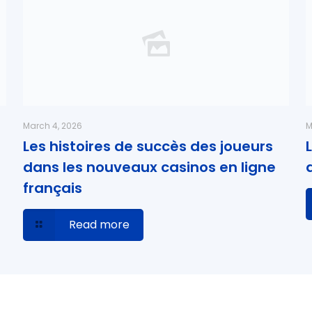
March 4, 2026
M
n
Les histoires de succès des joueurs
dans les nouveaux casinos en ligne
français
Read more