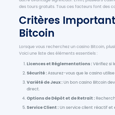
des tours gratuits. Tous ces facteurs font des c
Critères Important
Bitcoin
Lorsque vous recherchez un casino Bitcoin, plus
Voici une liste des éléments essentiels :
Licences et Réglementations :
Vérifiez si
Sécurité :
Assurez-vous que le casino utilis
Variété de Jeux :
Un bon casino Bitcoin devr
direct.
Options de Dépôt et de Retrait :
Recherche
Service Client :
Un service client réactif e