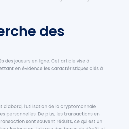
herche des
des joueurs en ligne. Cet article vise à
mettant en évidence les caractéristiques clés à
ut d’abord, l’utilisation de la cryptomonnaie
es personnelles. De plus, les transactions en
ransaction sont souvent réduits, ce qui est un
éliser les joueurs, tels que des bonus de dépôt et