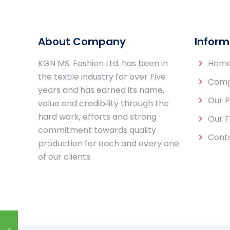
About Company
Inform
KGN MS. Fashion Ltd. has been in
Hom
the textile industry for over Five
Comp
years and has earned its name,
Our 
value and credibility through the
hard work, efforts and strong
Our 
commitment towards quality
Cont
production for each and every one
of our clients.