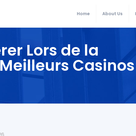
Home
About Us
rer Lors de la
Meilleurs Casinos
26