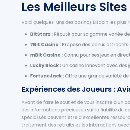
Les Meilleurs Sit
Voici quelques-uns des casinos Bitcoin les plus
BitStarz :
Réputé pour sa gamme variée de je
7Bit Casino :
Propose des bonus attractifs a
mBit Casino :
Connu pour ses jeux en direc
Lucky Block :
Un casino innovant avec des j
FortuneJack :
Offre une grande variété de j
Expériences des Joueurs : Avi
Avant de faire le saut et de vous inscrire à un c
des informations précieuses sur la fiabilité du cas
spécialisés peuvent être d’excellentes ressour
traitement des retraits et les interactions ave