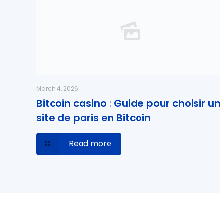
March 4, 2026
Bitcoin casino : Guide pour choisir u
site de paris en Bitcoin
Read more