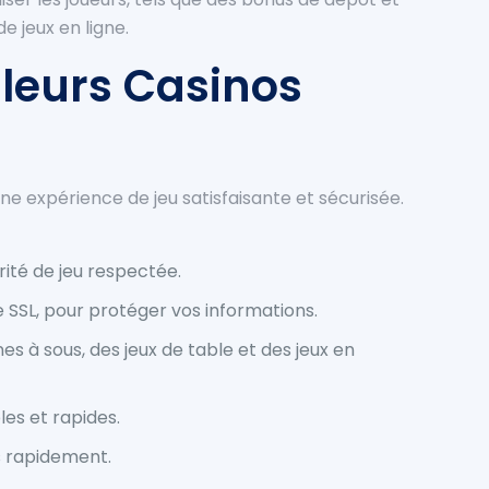
e jeux en ligne.
lleurs Casinos
ne expérience de jeu satisfaisante et sécurisée.
rité de jeu respectée.
 SSL, pour protéger vos informations.
s à sous, des jeux de table et des jeux en
es et rapides.
s rapidement.