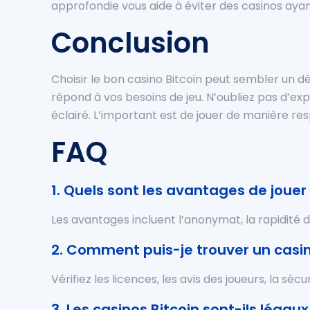
approfondie vous aide à éviter des casinos aya
Conclusion
Choisir le bon casino Bitcoin peut sembler un d
répond à vos besoins de jeu. N’oubliez pas d’exp
éclairé. L’important est de jouer de manière res
FAQ
1. Quels sont les avantages de jouer
Les avantages incluent l’anonymat, la rapidité de
2. Comment puis-je trouver un casino
Vérifiez les licences, les avis des joueurs, la séc
3. Les casinos Bitcoin sont-ils légaux