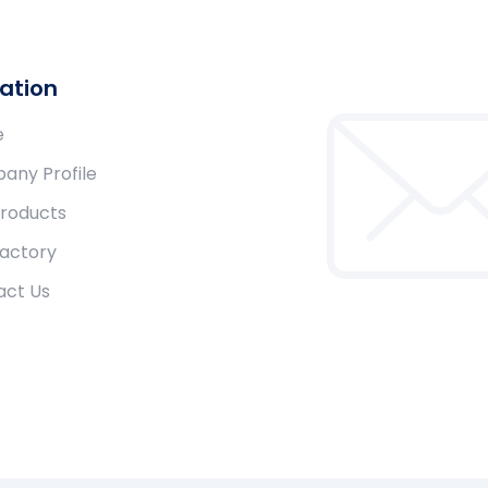
ation
e
any Profile
Products
Factory
act Us