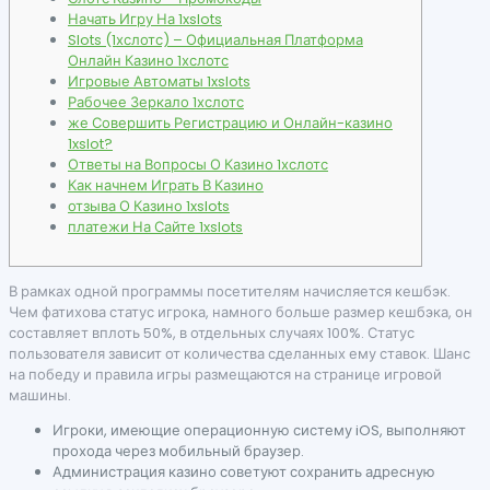
Начать Игру На 1xslots
Slots (1хслотс) – Официальная Платформа
Онлайн Казино 1хслотс
Игровые Автоматы 1xslots
Рабочее Зеркало 1хслотс
же Совершить Регистрацию и Онлайн-казино
1xslot?
Ответы на Вопросы О Казино 1хслотс
Как начнем Играть В Казино
отзыва О Казино 1xslots
платежи На Сайте 1xslots
В рамках одной программы посетителям начисляется кешбэк.
Чем фатихова статус игрока, намного больше размер кешбэка, он
составляет вплоть 50%, в отдельных случаях 100%. Статус
пользователя зависит от количества сделанных ему ставок. Шанс
на победу и правила игры размещаются на странице игровой
машины.
Игроки, имеющие операционную систему iOS, выполняют
прохода через мобильный браузер.
Администрация казино советуют сохранить адресную