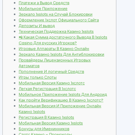
Платежи а Вывод Средств
Мобильное Приложение
Зеркало 1xslots на Случай Блокировки
Оформление 1хслот Официального Сайта
Депозиты И вывод
Техническая Поддержка Казино 1xslots
📲 Какая Сумма достаточного Вывода В 1xslots
Casino Для русских Игроков?
Игровые Аппараты В Казино Онлайн
Зеркало Казино 1xslots Для Антиблокировки
Провайдеры Лицензионных Игровых
Автоматов
Пополнение И логичный Средств
Игры только Слоты
Мобильная Версия Казино 1xслотс
Легкая Регистрация В 1хслотс
Мобильное Приложение 1xslots Для Андроид
Как пройти Верификацию В Казино 1хслотс?
Мобильная Версия И Приложение Онлайн
Казино 1xslots
Регистрация В Казино 1xslots
Мобильная Версия Казино 1xslots
Бонусы для Именинников
Слотс Казино – Промокоды