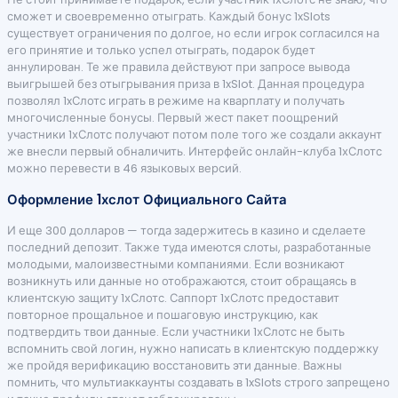
сможет и своевременно отыграть. Каждый бонус 1xSlots
существует ограничения по долгое, но если игрок согласился на
его принятие и только успел отыграть, подарок будет
аннулирован. Те же правила действуют при запросе вывода
выигрышей без отыгрывания приза в 1xSlot. Данная процедура
позволял 1xСлотс играть в режиме на кварплату и получать
многочисленные бонусы. Первый жест пакет поощрений
участники 1хСлотс получают потом поле того же создали аккаунт
же внесли первый обналичить. Интерфейс онлайн-клуба 1хСлотс
можно перевести в 46 языковых версий.
Оформление 1хслот Официального Сайта
И еще 300 долларов — тогда задержитесь в казино и сделаете
последний депозит. Также туда имеются слоты, разработанные
молодыми, малоизвестными компаниями. Если возникают
возникнуть или данные но отображаются, стоит обращаясь в
клиентскую защиту 1хСлотс. Саппорт 1хСлотс предоставит
повторное прощальное и пошаговую инструкцию, как
подтвердить твои данные. Если участники 1хСлотс не быть
вспомнить свой логин, нужно написать в клиентскую поддержку
же пройдя верификацию восстановить эти данные. Важны
помнить, что мультиаккаунты создавать в 1xSlots строго запрещено