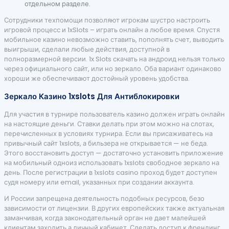
отдельном разделе.
Сотрудники техпомощи позволяют игрокам шустро настроить
игровой процесс и 1xSlots – играть онлайн а любое время. Спустя
мобильное казино невозможно ставить, пополнять счет, выводить
выигрыши, сделали любые действия, доступной в
полноразмерной версии. 1x Slots скачать на андроид нельзя только
через официального сайт, или но зеркало. Оба вариант одинаково
хороши же обеспечивают достойный уровень удобства.
Зеркало Казино 1xslots Для Антиблокировки
Для участия в турнире пользователь казино должен играть онлайн
на настоящие деньги. Ставки делать при этом можно на слотах,
перечисленных в условиях турнира. Если вы присаживатесь на
привычный сайт 1xslots, а бильзера не открывается — не беда.
Этого восстановить доступ — достаточно установить приложение
на мобильный одноиз использовать 1xslots свободное зеркало на
день. После регистрации в 1xslots casino проход будет доступен
судя номеру или email, указанных при создании аккаунта.
И России запрещена деятельность подобных ресурсов, безо
зависимости от лицензии. В других европейских также актуальная
заманчивая, когда законодательный орган не дает малейшей
клиентам заходить а личный кабинет. Сделать доступ к френдинг