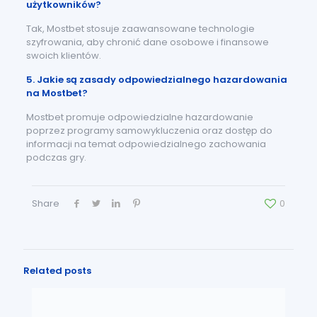
użytkowników?
Tak, Mostbet stosuje zaawansowane technologie
szyfrowania, aby chronić dane osobowe i finansowe
swoich klientów.
5. Jakie są zasady odpowiedzialnego hazardowania
na Mostbet?
Mostbet promuje odpowiedzialne hazardowanie
poprzez programy samowykluczenia oraz dostęp do
informacji na temat odpowiedzialnego zachowania
podczas gry.
Share
0
Related posts