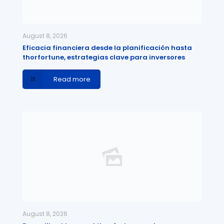
August 8, 2026
Eficacia financiera desde la planificación hasta
thorfortune, estrategias clave para inversores
Read more
August 8, 2026