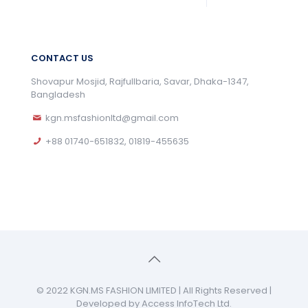
CONTACT US
Shovapur Mosjid, Rajfullbaria, Savar, Dhaka-1347,
Bangladesh
kgn.msfashionltd@gmail.com
+88 01740-651832, 01819-455635
© 2022 KGN.MS FASHION LIMITED | All Rights Reserved |
Developed by
Access InfoTech Ltd.