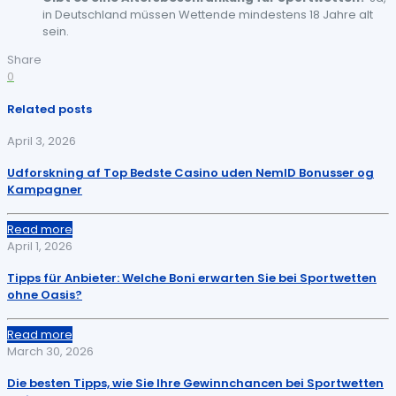
in Deutschland müssen Wettende mindestens 18 Jahre alt
sein.
Share
0
Related posts
April 3, 2026
Udforskning af Top Bedste Casino uden NemID Bonusser og
Kampagner
Read more
April 1, 2026
Tipps für Anbieter: Welche Boni erwarten Sie bei Sportwetten
ohne Oasis?
Read more
March 30, 2026
Die besten Tipps, wie Sie Ihre Gewinnchancen bei Sportwetten