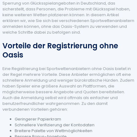
Sperrung von Glücksspielangeboten in Deutschland, das
sicherstellt, dass Personen, die Probleme mit Glücksspiel haben,
keine weiteren Wetten platzieren können. In diesem Artikel
erklären wir, wie Sie sich bei verschiedenen Sportwettenanbietern
anmelden können, ohne das Oasis-System zu verwenden und
welche Schritte dabei zu befolgen sind.
Vorteile der Registrierung ohne
Oasis
Eine Registrierung bei Sportwettenanbietern ohne Oasis bietet in
der Regel mehrere Vorteile. Diese Anbieter ermöglichen oft eine
schnellere Anmeldung und weniger bürokratische Hürden. Zudem
haben Spieler eine größere Auswahl an Plattformen, die
möglicherweise bessere Angebote und Quoten bereitstellen.
Auch die Anmeldung selbst wird oftmals als einfacher und
benutzerfreundlicher wahrgenommen. Zu den damit
verbundenen Vorteilen gehören:
Geringerer Papierkram
Schnellere Verifizierung der Kontodaten
Breitere Palette von Wettmöglichkeiten
Bessere Bonus-Angebote