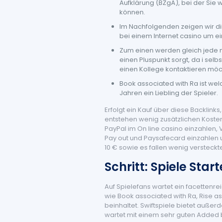
Aufklärung (BZgA), bei der Sie
können.
Im Nachfolgenden zeigen wir dir
bei einem Internet casino um ei
Zum einen werden gleich jede 
einen Pluspunkt sorgt, da i selb
einen Kollege kontaktieren möc
Book associated with Ra ist wel
Jahren ein Liebling der Spieler.
Erfolgt ein Kauf über diese Backlinks,
entstehen wenig zusätzlichen Koste
PayPal im On line casino einzahlen,
Pay out und Paysafecard einzahlen u
10 € sowie es fallen wenig versteck
Schritt: Spiele Star
Auf Spielefans wartet ein facettenrei
wie Book associated with Ra, Rise a
beinhaltet. Swiftspiele bietet auß
wartet mit einem sehr guten Added