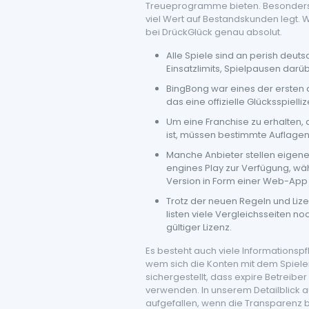
Treueprogramme bieten. Besonders S
viel Wert auf Bestandskunden legt. W
bei DrückGlück genau absolut.
Alle Spiele sind an perish deut
Einsatzlimits, Spielpausen darü
BingBong war eines der ersten 
das eine offizielle Glücksspiell
Um eine Franchise zu erhalten,
ist, müssen bestimmte Auflagen e
Manche Anbieter stellen eigene
engines Play zur Verfügung, wä
Version in Form einer Web-App 
Trotz der neuen Regeln und Lize
listen viele Vergleichsseiten n
gültiger Lizenz.
Es besteht auch viele Informationsp
wem sich die Konten mit dem Spiel
sichergestellt, dass expire Betreib
verwenden. In unserem Detailblick 
aufgefallen, wenn die Transparenz 