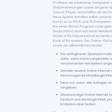
Profitiere als erfahrener Vielspiel
Walzendrehungen sowie längerer Spie
Casual-Player verschaffen dir die Fre
Neue Spieler erhalten within unserer
bis hin zu zu 100 € und 75 Freispielen 
the einen Bonus Program code gebun
Deutschland stomach einer Mindestei
Guide of Ra Deluxe kannst du family
Book of Ra spielen. Der Online-Slot 
sowie ein altbewährtes Muster.
Die verfügbaren Spielautomate
dafür, wenn keine Langeweile a
renommierten Herstellern ang
Gerade neuere Online Internet 
hervorragende Mobiltauglichkei
Denn nur, wenn alle Auflagen erf
vergeben.
Glaubwürdige Online Internet c
Deutsch und die Möglichkeit, je
kostenlos über testen.