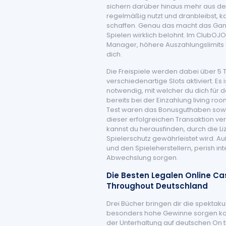
sichern darüber hinaus mehr aus d
regelmäßig nutzt und dranbleibst, ka
schaffen. Genau das macht das Gan
Spielen wirklich belohnt. Im ClubOJO
Manager, höhere Auszahlungslimits u
dich.
Die Freispiele werden dabei über 5 T
verschiedenartige Slots aktiviert. Es
notwendig, mit welcher du dich für d
bereits bei der Einzahlung living r
Test waren das Bonusguthaben sowi
dieser erfolgreichen Transaktion ver
kannst du herausfinden, durch die Liz
Spielerschutz gewährleistet wird. A
und den Spieleherstellern, perish int
Abwechslung sorgen.
Die Besten Legalen Online Ca
Throughout Deutschland
Drei Bücher bringen dir die spektaku
besonders hohe Gewinne sorgen kan
der Unterhaltung auf deutschen On t