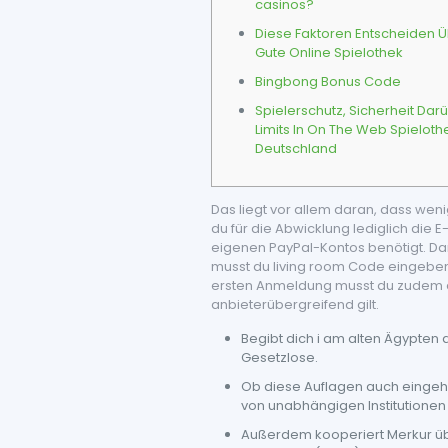
casinos?
Diese Faktoren Entscheiden Ü
Gute Online Spielothek
Bingbong Bonus Code
Spielerschutz, Sicherheit Dar
Limits In On The Web Spielothe
Deutschland
Das liegt vor allem daran, dass w
du für die Abwicklung lediglich die
eigenen PayPal-Kontos benötigt. Da
musst du living room Code eingeben,
ersten Anmeldung musst du zudem da
anbieterübergreifend gilt.
Begibt dich i am alten Ägypten
Gesetzlose.
Ob diese Auflagen auch eingeha
von unabhängigen Institutionen k
Außerdem kooperiert Merkur üb