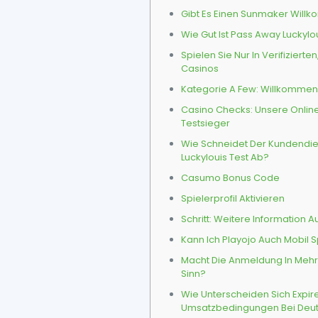
Gibt Es Einen Sunmaker Wil
Wie Gut Ist Pass Away Luckylo
Spielen Sie Nur In Verifizierte
Casinos
Kategorie A Few: Willkomme
Casino Checks: Unsere Onlin
Testsieger
Wie Schneidet Der Kundendie
Luckylouis Test Ab?
Casumo Bonus Code
Spielerprofil Aktivieren
Schritt: Weitere Information A
Kann Ich Playojo Auch Mobil S
Macht Die Anmeldung In Meh
Sinn?
Wie Unterscheiden Sich Expir
Umsatzbedingungen Bei Deut