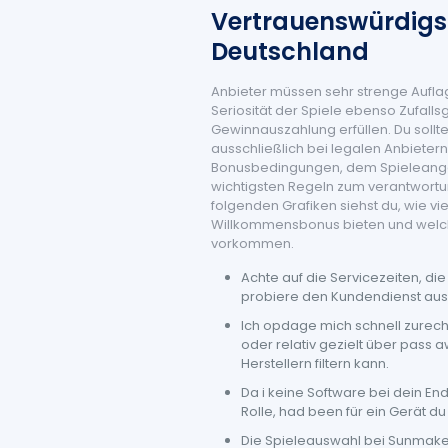
Vertrauenswürdigst
Deutschland
Anbieter müssen sehr strenge Auflag
Seriosität der Spiele ebenso Zufall
Gewinnauszahlung erfüllen. Du sollt
ausschließlich bei legalen Anbietern
Bonusbedingungen, dem Spieleangeb
wichtigsten Regeln zum verantwortu
folgenden Grafiken siehst du, wie v
Willkommensbonus bieten und welch
vorkommen.
Achte auf die Servicezeiten, d
probiere den Kundendienst aus, 
Ich opdage mich schnell zurech
oder relativ gezielt über pass
Herstellern filtern kann.
Da i keine Software bei dein En
Rolle, had been für ein Gerät du 
Die Spieleauswahl bei Sunmaker 