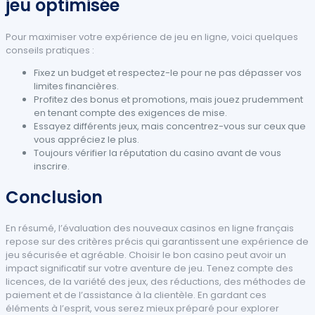
jeu optimisée
Pour maximiser votre expérience de jeu en ligne, voici quelques
conseils pratiques :
Fixez un budget et respectez-le pour ne pas dépasser vos
limites financières.
Profitez des bonus et promotions, mais jouez prudemment
en tenant compte des exigences de mise.
Essayez différents jeux, mais concentrez-vous sur ceux que
vous appréciez le plus.
Toujours vérifier la réputation du casino avant de vous
inscrire.
Conclusion
En résumé, l’évaluation des nouveaux casinos en ligne français
repose sur des critères précis qui garantissent une expérience de
jeu sécurisée et agréable. Choisir le bon casino peut avoir un
impact significatif sur votre aventure de jeu. Tenez compte des
licences, de la variété des jeux, des réductions, des méthodes de
paiement et de l’assistance à la clientèle. En gardant ces
éléments à l’esprit, vous serez mieux préparé pour explorer