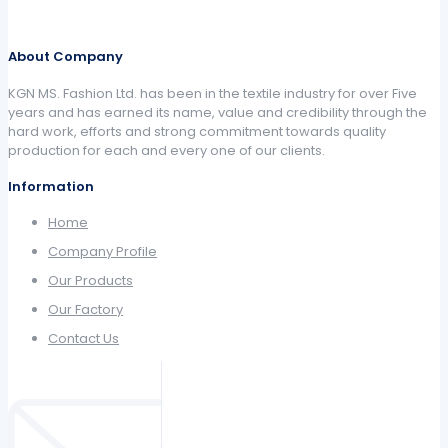
About Company
KGN MS. Fashion Ltd. has been in the textile industry for over Five
years and has earned its name, value and credibility through the
hard work, efforts and strong commitment towards quality
production for each and every one of our clients.
Information
Home
Company Profile
Our Products
Our Factory
Contact Us