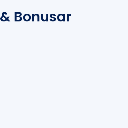
 & Bonusar