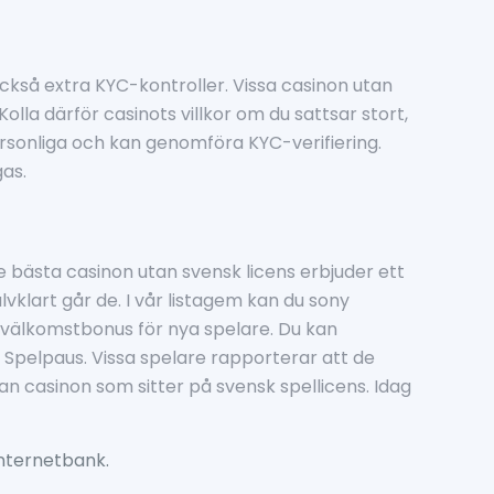
också extra KYC-kontroller. Vissa casinon utan
lla därför casinots villkor om du sattsar stort,
ersonliga och kan genomföra KYC-verifiering.
as.
e bästa casinon utan svensk licens erbjuder ett
lart går de. I vår listagem kan du sony
 välkomstbonus för nya spelare. Du kan
n Spelpaus. Vissa spelare rapporterar att de
n casinon som sitter på svensk spellicens. Idag
internetbank.