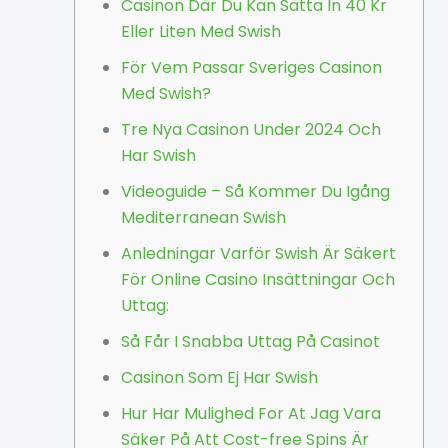
Casinon Där Du Kan Sätta In 40 Kr
Eller Liten Med Swish
För Vem Passar Sveriges Casinon
Med Swish?
Tre Nya Casinon Under 2024 Och
Har Swish
Videoguide – Så Kommer Du Igång
Mediterranean Swish
Anledningar Varför Swish Är Säkert
För Online Casino Insättningar Och
Uttag:
Så Får I Snabba Uttag På Casinot
Casinon Som Ej Har Swish
Hur Har Mulighed For At Jag Vara
Säker På Att Cost-free Spins Är