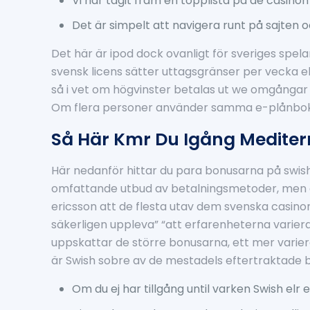
Vi har tagit fram en topplista på de casino
Det är simpelt att navigera runt på sajten oc
Det här är ipod dock ovanligt för sveriges spel
svensk licens sätter uttagsgränser per vecka ell
så i vet om högvinster betalas ut we omgångar e
Om flera personer använder samma e-plånbok e
Så Här Kmr Du Igång Mediter
Här nedanför hittar du para bonusarna på swish 
omfattande utbud av betalningsmetoder, men ge
ericsson att de flesta utav dem svenska casin
säkerligen uppleva” “att erfarenheterna variera
uppskattar de större bonusarna, ett mer varier
är Swish sobre av de mestadels eftertraktade
Om du ej har tillgång until varken Swish elr