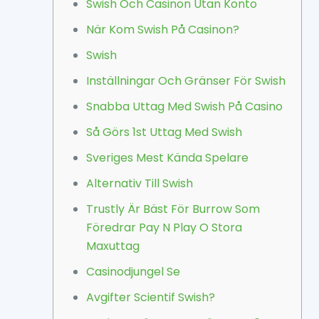
Swish Och Casinon Utan Konto
När Kom Swish På Casinon?
Swish
Inställningar Och Gränser För Swish
Snabba Uttag Med Swish På Casino
Så Görs 1st Uttag Med Swish
Sveriges Mest Kända Spelare
Alternativ Till Swish
Trustly Är Bäst För Burrow Som
Föredrar Pay N Play O Stora
Maxuttag
Casinodjungel Se
Avgifter Scientif Swish?