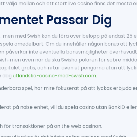
 välja mellan och ett stort live casino finns det mesta e
timentet Passar Dig
, men med Swish kan du föra över belopp på endast 25 e
 spela omedelbart. Om du innehåller någon bonus att lyck
den påverkar inte eventuella bonusmöjligheter överhuvudt
ish, men även när du ska Swisha polaren för sobre middag
e kapitalet gratis, och ni tar även ut pengarna utan att ly
en dag
utlandska-casino-med-swish.com
.
derbara spel, har mire fokuserat på att lyckas erbjuda
lerat på noise enhet, vill du spela casino utan BankID el
h för transaktioner på on the web casinon.