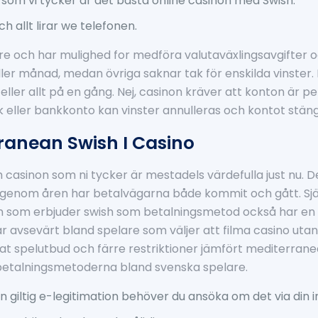
n som vi tycker är det bästa online casinon med Swish.
h allt lirar we telefonen.
are och har mulighed for medföra valutaväxlingsavgifter 
er månad, medan övriga saknar tak för enskilda vinster. Ko
ller allt på en gång. Nej, casinon kräver att konton är p
ller bankkonto kan vinster annulleras och kontot stäng
ranean Swish I Casino
casinon som ni tycker är mestadels värdefulla just nu. D
nom åren har betalvägarna både kommit och gått. Självk
on som erbjuder swish som betalningsmetod också har en
r avsevärt bland spelare som väljer att filma casino uta
at spelutbud och färre restriktioner jämfört mediterranea
 betalningsmetoderna bland svenska spelare.
 en giltig e-legitimation behöver du ansöka om det via din 