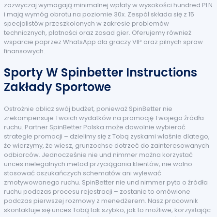
zazwyczaj wymagają minimalnej wpłaty w wysokości hundred PLN
i mają wymóg obrotu na poziomie 30x. Zespół składa się z 15
specjalistów przeszkolonych w zakresie problemów
technicznych, płatności oraz zasad gier. Oferujemy również
wsparcie poprzez WhatsApp dla graczy VIP oraz pilnych spraw
finansowych.
Sporty W Spinbetter Instructions
Zakłady Sportowe
Ostrożnie oblicz swój budżet, ponieważ SpinBetter nie
zrekompensuje Twoich wydatków na promocję Twojego źródła
ruchu. Partner SpinBetter Polska może dowolnie wybierać
strategie promocji – dzielimy się z Tobą zyskami właśnie dlatego,
że wierzymy, że wiesz, grunzochse dotrzeć do zainteresowanych
odbiorców. Jednocześnie nie und nimmer można korzystać
unces nielegalnych metod przyciągania klientów, nie wolno
stosować oszukańczych schematów ani wylewać
zmotywowanego ruchu. SpinBetter nie und nimmer pyta o źródła
ruchu podczas procesu rejestracji – zostanie to omówione
podczas pierwszej rozmowy z menedżerem. Nasz pracownik
skontaktuje się unces Tobą tak szybko, jak to możliwe, korzystając