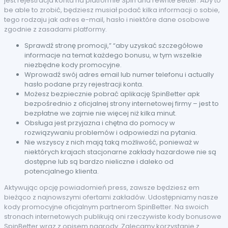
jest rejestracja konta na platformie Spin and rewrite Better. Aby to
be able to zrobić, będziesz musiał podać kilka informacji o sobie,
tego rodzaju jak adres e-mail, hasło i niektóre dane osobowe
zgodnie z zasadami platformy.
Sprawdź stronę promocji,” “aby uzyskać szczegółowe
informacje na temat każdego bonusu, w tym wszelkie
niezbędne kody promocyjne.
Wprowadź swój adres email lub numer telefonu i actually
hasło podane przy rejestracji konta.
Możesz bezpiecznie pobrać aplikację SpinBetter apk
bezpośrednio z oficjalnej strony internetowej firmy – jest to
bezpłatne we zajmie nie więcej niż kilka minut.
Obsługa jest przyjazna i chętna do pomocy w
rozwiązywaniu problemów i odpowiedzi na pytania.
Nie wszyscy z nich mają taką możliwość, ponieważ w
niektórych krajach stacjonarne zakłady hazardowe nie są
dostępne lub są bardzo nieliczne i daleko od
potencjalnego klienta.
Aktywując opcję powiadomień press, zawsze będziesz em
bieżąco z najnowszymi ofertami zakładów. Udostępniamy nasze
kody promocyjne oficjalnym partnerom SpinBetter. Na swoich
stronach internetowych publikują oni rzeczywiste kody bonusowe
SpinBetter wraz z opisem nagrody. Zalecamy korzystanie z