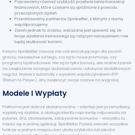
Poprawiamy również szybkość przetwarzania transakcji
finansowych, które czasami są opóźnione z powodu
przeciążonych żądań.
Przedstawiamy partnerów Spinbetter, z którymi z dumą
współpracujemy.
Zanim jednak to zrobisz, wskazane jest upewnić się, że
twoje działania keineswegs są rażącym naruszeniem i nie
będą skutkować karami.
Kasyno SpinBetter zawsze ma coś ekscytującego dla swoich
graczy, niezależnie od tego, czy są to nowe promocje, czy
programy lojalnościowe. Nie są to tylko bonusy, ale realne szanse
na zwiększenie swojego doświadczenia i zdobycie dodatkowych
nagród. Wybierz automaty z wysokim współczynnikiem RTP
(Return to Player), aby zwiększyć swoje szanse na wygraną.
Modele I Wypłaty
Platforma jest dobrze zbalansowana – interfejs jest przemyślany,
wypłaty są szybkie, a obsługa klienta naprawdę odpowiada na
pytania. Gra, obstawianie, zdobywanie bonusów – wszystko to
mieści się w jednej aplikacji. SpinBetter Polska zebrało wszystkie
funkcje w jednym miejscu bez utraty szybkości lub jakości.