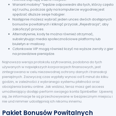
Wariant mobilny” “będzie odpowiedni dla tych, którzy często
są t ruchu, podczas gdy na komputerze wygodniej jest
spędzać dłuższe sesje habgier.
Następnie możesz wybrać jeden unces dwóch dostępnych
bonusów powitalnych i kliknąć przycisk „Rejestracja”, aby
zakończyć proces.
Alternatywnie, kody te można również otrzymać,
subskrybując media społecznościowe platformy lub
biuletyn e-mailowy.
Członkowie VIP mogą również liczyć na wyższe zwroty z gier
na prawdziwe pieniądze.
Najnowsza wersja protokołu szyfrowania, podobna do tych
używanych w największych korporacjach finansowych, jest
zintegrowana w celu niezawodnej ochrony danych i transakcji
pieniężnych. Zazwyczaj czas wypłaty wynosi od 5 minut do kilku
godzin, w zależności z wybranego systemu płatności oraz
obciążenia banku online. Jak widzisz, teraz masz get access
umożliwiający dostęp perform swojego konta Spinbetter. Upewnij
się, że informacje te są przechowywane w bezpiecznym miejscu i
nie und nimmer udostępniaj ich nikomu innemu.
Pakiet Bonusów Powitalnych