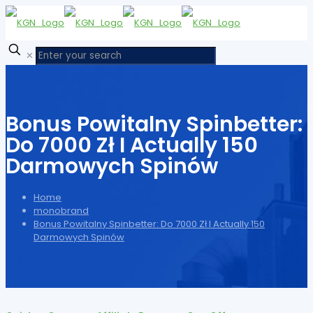
✕
Bonus Powitalny Spinbetter:
Do 7000 Zł I Actually 150
Darmowych Spinów
Home
monobrand
Bonus Powitalny Spinbetter: Do 7000 Zł I Actually 150
Darmowych Spinów