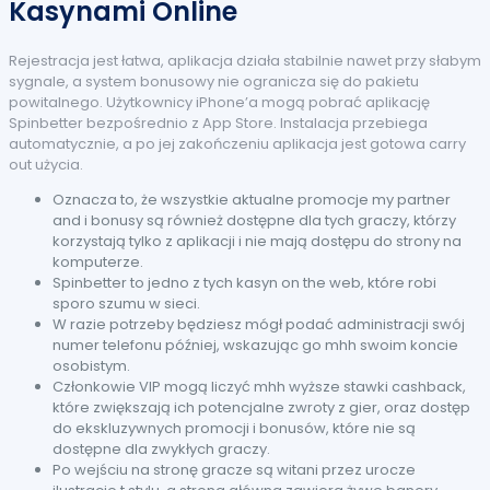
Kasynami Online
Rejestracja jest łatwa, aplikacja działa stabilnie nawet przy słabym
sygnale, a system bonusowy nie ogranicza się do pakietu
powitalnego. Użytkownicy iPhone’a mogą pobrać aplikację
Spinbetter bezpośrednio z App Store. Instalacja przebiega
automatycznie, a po jej zakończeniu aplikacja jest gotowa carry
out użycia.
Oznacza to, że wszystkie aktualne promocje my partner
and i bonusy są również dostępne dla tych graczy, którzy
korzystają tylko z aplikacji i nie mają dostępu do strony na
komputerze.
Spinbetter to jedno z tych kasyn on the web, które robi
sporo szumu w sieci.
W razie potrzeby będziesz mógł podać administracji swój
numer telefonu później, wskazując go mhh swoim koncie
osobistym.
Członkowie VIP mogą liczyć mhh wyższe stawki cashback,
które zwiększają ich potencjalne zwroty z gier, oraz dostęp
do ekskluzywnych promocji i bonusów, które nie są
dostępne dla zwykłych graczy.
Po wejściu na stronę gracze są witani przez urocze