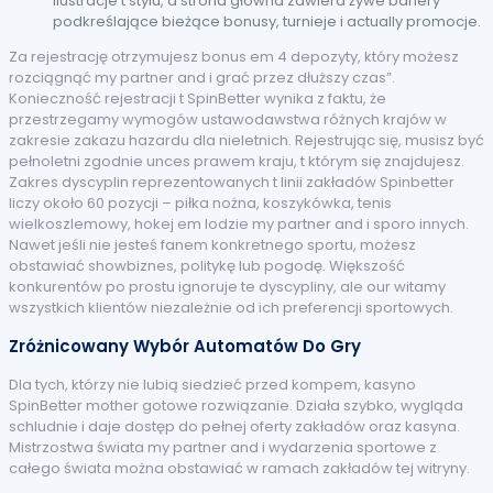
ilustracje t stylu, a strona główna zawiera żywe banery
podkreślające bieżące bonusy, turnieje i actually promocje.
Za rejestrację otrzymujesz bonus em 4 depozyty, który możesz
rozciągnąć my partner and i grać przez dłuższy czas”.
Konieczność rejestracji t SpinBetter wynika z faktu, że
przestrzegamy wymogów ustawodawstwa różnych krajów w
zakresie zakazu hazardu dla nieletnich. Rejestrując się, musisz być
pełnoletni zgodnie unces prawem kraju, t którym się znajdujesz.
Zakres dyscyplin reprezentowanych t linii zakładów Spinbetter
liczy około 60 pozycji – piłka nożna, koszykówka, tenis
wielkoszlemowy, hokej em lodzie my partner and i sporo innych.
Nawet jeśli nie jesteś fanem konkretnego sportu, możesz
obstawiać showbiznes, politykę lub pogodę. Większość
konkurentów po prostu ignoruje te dyscypliny, ale our witamy
wszystkich klientów niezależnie od ich preferencji sportowych.
Zróżnicowany Wybór Automatów Do Gry
Dla tych, którzy nie lubią siedzieć przed kompem, kasyno
SpinBetter mother gotowe rozwiązanie. Działa szybko, wygląda
schludnie i daje dostęp do pełnej oferty zakładów oraz kasyna.
Mistrzostwa świata my partner and i wydarzenia sportowe z
całego świata można obstawiać w ramach zakładów tej witryny.