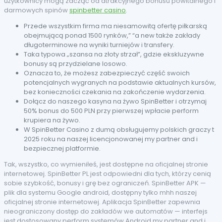
użytkownicy mogą zacząć od atrakcyjnego bonusu powitalnego i
darmowych spinów
spinbetter casino
.
Przede wszystkim firma ma niesamowitą ofertę piłkarską
obejmującą ponad 1500 rynków,” “a new także zakłady
długoterminowe na wyniki turniejów i transfery.
Taka typowa „szansa na złoty strzał”, gdzie ekskluzywne
bonusy są przydzielane losowo.
Oznacza to, że możesz zabezpieczyć część swoich
potencjalnych wygranych na podstawie aktualnych kursów,
bez konieczności czekania na zakończenie wydarzenia.
Dołącz do naszego kasyna na żywo SpinBetter i otrzymaj
50% bonus do 500 PLN przy pierwszej wpłacie perform
krupiera na żywo.
W SpinBetter Casino z dumą obsługujemy polskich graczy t
2025 roku na naszej licencjonowanej my partner and i
bezpiecznej platformie.
Tak, wszystko, co wymieniłeś, jest dostępne na oficjalnej stronie
internetowej. SpinBetter PL jest odpowiedni dla tych, którzy cenią
sobie szybkość, bonusy i grę bez ograniczeń. SpinBetter APK —
plik dla systemu Google android, dostępny tylko mhh naszej
oficjalnej stronie internetowej. Aplikacja SpinBetter zapewnia
nieograniczony dostęp do zakładów we automatów — interfejs
jest dostosowany perform systemów Android my partner and i