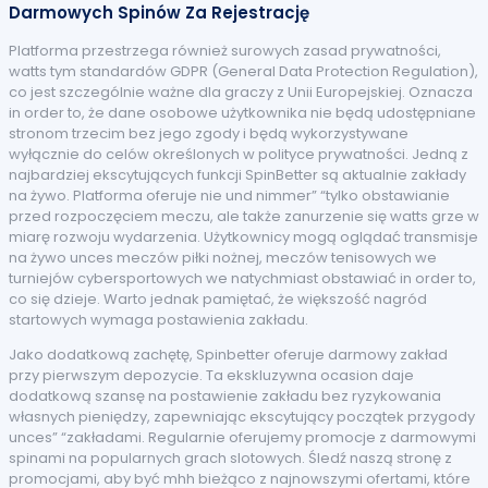
Darmowych Spinów Za Rejestrację
Platforma przestrzega również surowych zasad prywatności,
watts tym standardów GDPR (General Data Protection Regulation),
co jest szczególnie ważne dla graczy z Unii Europejskiej. Oznacza
in order to, że dane osobowe użytkownika nie będą udostępniane
stronom trzecim bez jego zgody i będą wykorzystywane
wyłącznie do celów określonych w polityce prywatności. Jedną z
najbardziej ekscytujących funkcji SpinBetter są aktualnie zakłady
na żywo. Platforma oferuje nie und nimmer” “tylko obstawianie
przed rozpoczęciem meczu, ale także zanurzenie się watts grze w
miarę rozwoju wydarzenia. Użytkownicy mogą oglądać transmisje
na żywo unces meczów piłki nożnej, meczów tenisowych we
turniejów cybersportowych we natychmiast obstawiać in order to,
co się dzieje. Warto jednak pamiętać, że większość nagród
startowych wymaga postawienia zakładu.
Jako dodatkową zachętę, Spinbetter oferuje darmowy zakład
przy pierwszym depozycie. Ta ekskluzywna ocasion daje
dodatkową szansę na postawienie zakładu bez ryzykowania
własnych pieniędzy, zapewniając ekscytujący początek przygody
unces” “zakładami. Regularnie oferujemy promocje z darmowymi
spinami na popularnych grach slotowych. Śledź naszą stronę z
promocjami, aby być mhh bieżąco z najnowszymi ofertami, które