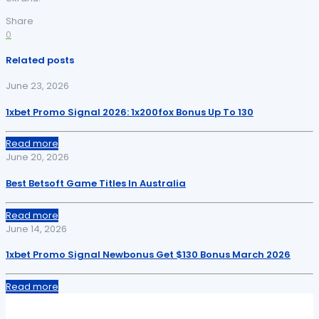
Share
0
Related posts
June 23, 2026
1xbet Promo Signal 2026: 1x200fox Bonus Up To 130
Read more
June 20, 2026
Best Betsoft Game Titles In Australia
Read more
June 14, 2026
1xbet Promo Signal Newbonus Get $130 Bonus March 2026
Read more