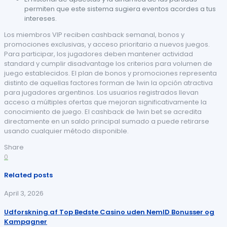
permiten que este sistema sugiera eventos acordes a tus
intereses.
Los miembros VIP reciben cashback semanal, bonos y
promociones exclusivas, y acceso prioritario a nuevos juegos.
Para participar, los jugadores deben mantener actividad
standard y cumplir disadvantage los criterios para volumen de
juego establecidos. El plan de bonos y promociones representa
distinto de aquellas factores forman de 1win la opción atractiva
para jugadores argentinos. Los usuarios registrados llevan
acceso a múltiples ofertas que mejoran significativamente la
conocimiento de juego. El cashback de 1win bet se acredita
directamente en un saldo principal sumado a puede retirarse
usando cualquier método disponible.
Share
0
Related posts
April 3, 2026
Udforskning af Top Bedste Casino uden NemID Bonusser og
Kampagner