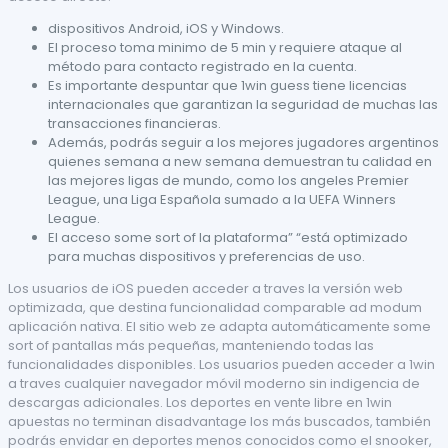
dispositivos Android, iOS y Windows.
El proceso toma minimo de 5 min y requiere ataque al
método para contacto registrado en la cuenta.
Es importante despuntar que 1win guess tiene licencias
internacionales que garantizan la seguridad de muchas las
transacciones financieras.
Además, podrás seguir a los mejores jugadores argentinos
quienes semana a new semana demuestran tu calidad en
las mejores ligas de mundo, como los angeles Premier
League, una Liga Española sumado a la UEFA Winners
League.
El acceso some sort of la plataforma” “está optimizado
para muchas dispositivos y preferencias de uso.
Los usuarios de iOS pueden acceder a traves la versión web
optimizada, que destina funcionalidad comparable ad modum
aplicación nativa. El sitio web ze adapta automáticamente some
sort of pantallas más pequeñas, manteniendo todas las
funcionalidades disponibles. Los usuarios pueden acceder a 1win
a traves cualquier navegador móvil moderno sin indigencia de
descargas adicionales. Los deportes en vente libre en 1win
apuestas no terminan disadvantage los más buscados, también
podrás envidar en deportes menos conocidos como el snooker,