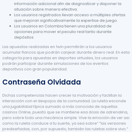
información adicional afin de diagnosticar y disponer la
situación sobre manera efectiva.
Los usuarios registrados llevan acceso a múltiples ofertas
que mejoran significativamente la expertise de juego.
Los usuarios en Colombia tienen una pluralidad de
opciones para mover el peculio real tanto durante
depósitos
Las apuestas realizadas en 1win permitirán a los usuarios
acumular flancos que podrán canjear durante dinero real. En esta
categoría para apuestas en deportes virtuales, los usuarios
podrán participar durante simulaciones de los eventos
deportivos con gran popularidad.
Contraseña Olvidada
Dichas competencias hacen crecer la motivación y facilitan la
interacción con el despojos de la comunidad. La ruleta esconde
una jugabilidad típica sumado a más conocida de aquellas
casinos Online, puesto que se mantiene esa dosis de adrenalina,
pero sobre todo una mecánica simple. Vive la emoción de ver asi
como la ruleta conduce a tu suerte, ya sea sobre” “las versiones
prediseñadas, con, por supuesto, también las ruletas sobre vivo.”