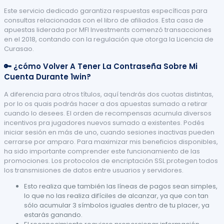
Este servicio dedicado garantiza respuestas específicas para
consultas relacionadas con el libro de afiliados. Esta casa de
apuestas liderada por MFI Investments comenzó transacciones
en el 2018, contando con la regulación que otorga la Licencia de
Curasao.
🔑 ¿cómo Volver A Tener La Contraseña Sobre Mi
Cuenta Durante 1win?
A diferencia para otros títulos, aquí tendrás dos cuotas distintas,
por lo os quais podrás hacer a dos apuestas sumado a retirar
cuando lo desees. El orden de recompensas acumula diversos
incentivos pra jugadores nuevos sumado a existentes. Podés
iniciar sesión en más de uno, cuando sesiones inactivas pueden
cerrarse por amparo. Para maximizar mis beneficios disponibles,
ha sido importante comprender este funcionamiento de las
promociones. Los protocolos de encriptación SSL protegen todos
los transmisiones de datos entre usuarios y servidores.
Esto realiza que también las líneas de pagos sean simples,
lo que no las realiza difíciles de alcanzar, ya que con tan
sólo acumular 3 símbolos iguales dentro de tu placer, ya
estarás ganando.