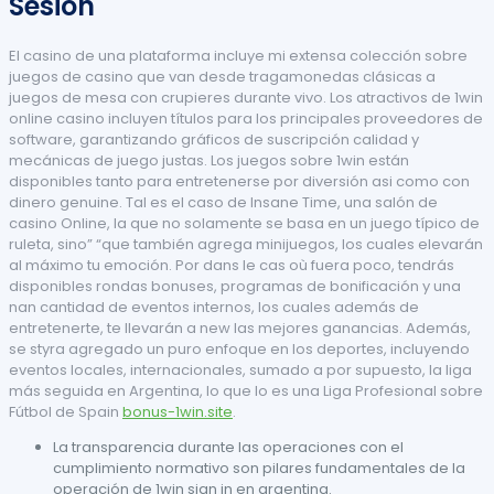
Sesión
El casino de una plataforma incluye mi extensa colección sobre
juegos de casino que van desde tragamonedas clásicas a
juegos de mesa con crupieres durante vivo. Los atractivos de 1win
online casino incluyen títulos para los principales proveedores de
software, garantizando gráficos de suscripción calidad y
mecánicas de juego justas. Los juegos sobre 1win están
disponibles tanto para entretenerse por diversión asi como con
dinero genuine. Tal es el caso de Insane Time, una salón de
casino Online, la que no solamente se basa en un juego típico de
ruleta, sino” “que también agrega minijuegos, los cuales elevarán
al máximo tu emoción. Por dans le cas où fuera poco, tendrás
disponibles rondas bonuses, programas de bonificación y una
nan cantidad de eventos internos, los cuales además de
entretenerte, te llevarán a new las mejores ganancias. Además,
se styra agregado un puro enfoque en los deportes, incluyendo
eventos locales, internacionales, sumado a por supuesto, la liga
más seguida en Argentina, lo que lo es una Liga Profesional sobre
Fútbol de Spain
bonus-1win.site
.
La transparencia durante las operaciones con el
cumplimiento normativo son pilares fundamentales de la
operación de 1win sign in en argentina.