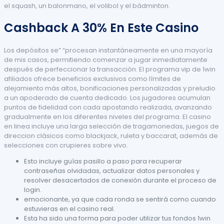
el squash, un balonmano, el volibol y el bádminton.
Cashback A 30% En Este Casino
Los depósitos se” “procesan instantáneamente en una mayoría
de mis casos, permitiendo comenzar a jugar inmediatamente
después de perfeccionar la transacción. El programa vip de 1win
afiliados ofrece beneficios exclusivos como límites de
alejamiento más altos, bonificaciones personalizadas y preludio
a un apoderado de cuenta dedicado. Los jugadores acumulan
puntos de fidelidad con cada apostando realizada, avanzando
gradualmente en los diferentes niveles del programa. El casino
en linea incluye una larga selección de tragamonedas, juegos de
direccion clásicos como blackjack, ruleta y baccarat, además de
selecciones con crupieres sobre vivo.
Esto incluye guías pasillo a paso para recuperar
contraseñas olvidadas, actualizar datos personales y
resolver desacertados de conexión durante el proceso de
login.
emocionante, ya que cada ronda se sentirá como cuando
estuvieras en el casino real.
Esta ha sido una forma para poder utilizar tus fondos 1win