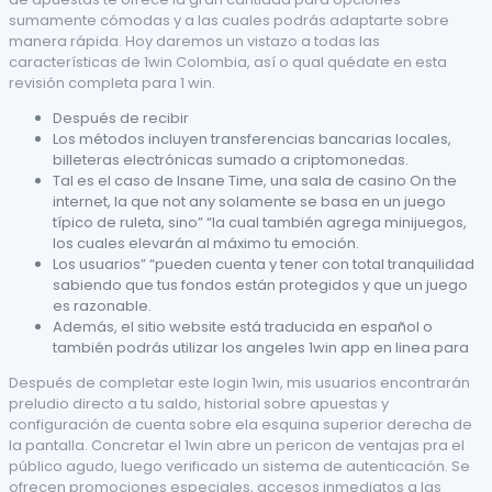
sumamente cómodas y a las cuales podrás adaptarte sobre
manera rápida. Hoy daremos un vistazo a todas las
características de 1win Colombia, así o qual quédate en esta
revisión completa para 1 win.
Después de recibir
Los métodos incluyen transferencias bancarias locales,
billeteras electrónicas sumado a criptomonedas.
Tal es el caso de Insane Time, una sala de casino On the
internet, la que not any solamente se basa en un juego
típico de ruleta, sino” “la cual también agrega minijuegos,
los cuales elevarán al máximo tu emoción.
Los usuarios” “pueden cuenta y tener con total tranquilidad
sabiendo que tus fondos están protegidos y que un juego
es razonable.
Además, el sitio website está traducida en español o
también podrás utilizar los angeles 1win app en linea para
Después de completar este login 1win, mis usuarios encontrarán
preludio directo a tu saldo, historial sobre apuestas y
configuración de cuenta sobre ela esquina superior derecha de
la pantalla. Concretar el 1win abre un pericon de ventajas pra el
público agudo, luego verificado un sistema de autenticación. Se
ofrecen promociones especiales, accesos inmediatos a las