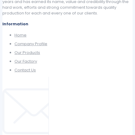
years and has earned its name, value and credibility through the
hard work, efforts and strong commitment towards quality
production for each and every one of our clients.
Information
Home
Company Profile
Our Products
Our Factory
Contact Us