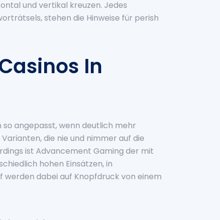
ontal und vertikal kreuzen. Jedes
trätsels, stehen die Hinweise für perish
Casinos In
en so angepasst, wenn deutlich mehr
 Varianten, die nie und nimmer auf die
llerdings ist Advancement Gaming der mit
schiedlich hohen Einsätzen, in
urf werden dabei auf Knopfdruck von einem