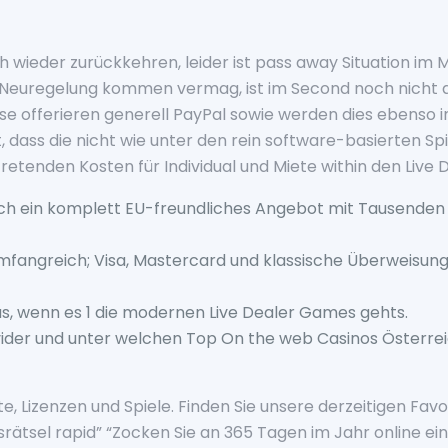
h wieder zurückkehren, leider ist pass away Situation im 
r Neuregelung kommen vermag, ist im Second noch nicht a
se offerieren generell PayPal sowie werden dies ebenso i
ist, dass die nicht wie unter den rein software-basierten 
retenden Kosten für Individual und Miete within den Live 
doch ein komplett EU-freundliches Angebot mit Tausende
angreich; Visa, Mastercard und klassische Überweisunge
s, wenn es 1 die modernen Live Dealer Games gehts.
rovider und unter welchen Top On the web Casinos Österrei
e, Lizenzen und Spiele. Finden Sie unsere derzeitigen Favo
rätsel rapid” “Zocken Sie an 365 Tagen im Jahr online e