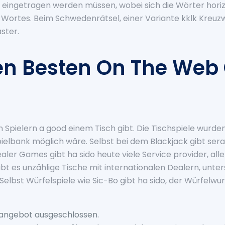
en eingetragen werden müssen, wobei sich die Wörter horiz
rtes. Beim Schwedenrätsel, einer Variante kklk Kreuzwor
ster.
n Besten On The Web 
 Spielern a good einem Tisch gibt. Die Tischspiele wurd
ielbank möglich wäre. Selbst bei dem Blackjack gibt sera
ealer Games gibt ha sido heute viele Service provider, a
bt es unzählige Tische mit internationalen Dealern, unter
Selbst Würfelspiele wie Sic-Bo gibt ha sido, der Würfelw
sangebot ausgeschlossen.