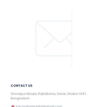
CONTACT US
Shovapur Mosjid, Rajfullbaria, Savar, Dhaka-1347,
Bangladesh
kgn.msfashionltd@gmail.com