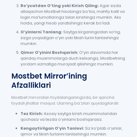
Ro’yxatdan O’ting yoki Kirish Qiling:
Agar sizda
allaqachon Mostbet hisobingiz bo’lsa, mahfiy kalit va
login ma’lumotlaringiz bilan kirishingiz mumkin. Aks
holda, yangi hisob yaratishingiz kerak bo’ladi.
O’yinlarni Tanlang:
Saytga kirganingizdan so’ng,
sizga yoqadigan o’yin yoki tikish turini tanlashingiz
mumkin.
Qimor O’yinini Boshqarish:
O’yin davomida har
qanday muammolarga duch kelsangiz, Mostbetning
yordam xizmatiga murojaat qilishingiz mumkin.
Mostbet Mirror’ining
Afzalliklari
Mostbet mirroridan foydalanganingizda, bir qancha
foydali jihatlar mavjud. Ularning ba’zilari quyidagilardir:
Tez Kirish:
Asosiy saytga kirish muammolaridan
qochasiz va tezda o’yinlarni boshqarasiz.
Kengaytirilgan O’yin Tanlovi:
Siz ko’plab o’yinlar,
qimor va tikish turlarini tanlashingiz mumkin.