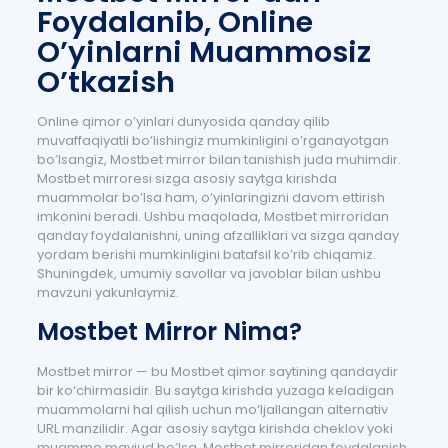
Foydalanib, Online
O’yinlarni Muammosiz
O’tkazish
Online qimor o’yinlari dunyosida qanday qilib
muvaffaqiyatli bo’lishingiz mumkinligini o’rganayotgan
bo’lsangiz, Mostbet mirror bilan tanishish juda muhimdir.
Mostbet mirroresi sizga asosiy saytga kirishda
muammolar bo’lsa ham, o’yinlaringizni davom ettirish
imkonini beradi. Ushbu maqolada, Mostbet mirroridan
qanday foydalanishni, uning afzalliklari va sizga qanday
yordam berishi mumkinligini batafsil ko’rib chiqamiz.
Shuningdek, umumiy savollar va javoblar bilan ushbu
mavzuni yakunlaymiz.
Mostbet Mirror Nima?
Mostbet mirror — bu Mostbet qimor saytining qandaydir
bir ko‘chirmasidir. Bu saytga kirishda yuzaga keladigan
muammolarni hal qilish uchun mo‘ljallangan alternativ
URL manzilidir. Agar asosiy saytga kirishda cheklov yoki
muammo mavjud bo’lsa, Mostbet mirroridan foydalanish