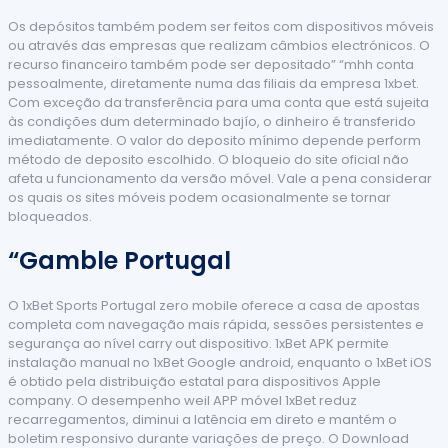
Os depósitos também podem ser feitos com dispositivos móveis
ou através das empresas que realizam câmbios electrónicos. O
recurso financeiro também pode ser depositado” “mhh conta
pessoalmente, diretamente numa das filiais da empresa 1xbet.
Com exceção da transferência para uma conta que está sujeita
às condições dum determinado bajío, o dinheiro é transferido
imediatamente. O valor do deposito mínimo depende perform
método de deposito escolhido. O bloqueio do site oficial não
afeta u funcionamento da versão móvel. Vale a pena considerar
os quais os sites móveis podem ocasionalmente se tornar
bloqueados.
“Gamble Portugal
O 1xBet Sports Portugal zero mobile oferece a casa de apostas
completa com navegação mais rápida, sessões persistentes e
segurança ao nível carry out dispositivo. 1xBet APK permite
instalação manual no 1xBet Google android, enquanto o 1xBet iOS
é obtido pela distribuição estatal para dispositivos Apple
company. O desempenho weil APP móvel 1xBet reduz
recarregamentos, diminui a latência em direto e mantém o
boletim responsivo durante variações de preço. O Download