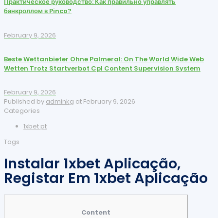
Практическое руководство: Как правильно управлять
банкроллом в Pinco?
February 9, 2026
Beste Wettanbieter Ohne Palmeral: On The World Wide Web
Wetten Trotz Startverbot Cpl Content Supervision System
February 9, 2026
Published by
adminkg
at
February 9, 2026
Categories
1xbet pt
Tags
Instalar 1xbet Aplicação,
Registar Em 1xbet Aplicação
Content