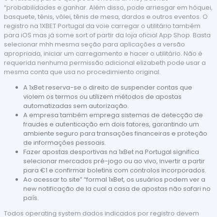
“probabilidades e ganhar. Além disso, pode arriesgar em hóquei,
basquete, tênis, vôlei, tênis de mesa, dardos e outros eventos. O
registro na 1XBET Portugal da voie carregar o utilitário também
para iOS mas já some sort of partir da loja oficial App Shop. Basta
selecionar mhh mesma seção para aplicações a versão
apropriada, iniciar um carregamento e hacer o utilitário. Não é
requerida nenhuma permissão adicional elizabeth pode usar a
mesma conta que usa no procedimiento original.
A 1xBet reserva-se o direito de suspender contas que
violem os termos ou utilizem métodos de apostas
automatizadas sem autorização.
A empresa também emprega sistemas de detecção de
fraudes e autenticação em dois fatores, garantindo um
ambiente seguro para transações financeiras e proteção
de informações pessoais.
Fazer apostas desportivas na 1xBet na Portugal significa
selecionar mercados pré-jogo ou ao vivo, invertir a partir
para €1 e confirmar boletins com controlos incorporados.
Ao acessar to site” “formal 1xBet, os usuários podem ver a
new notificação de la cual a casa de apostas não safari no
país.
Todos operating system dados indicados por registro devem