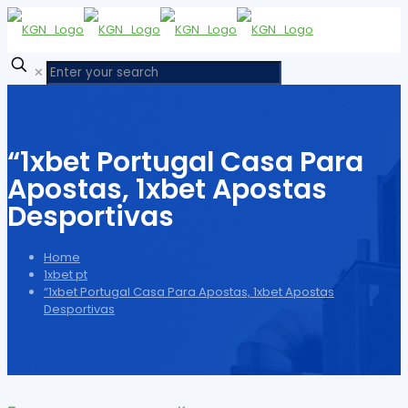
✕
“1xbet Portugal Casa Para
Apostas, 1xbet Apostas
Desportivas
Home
1xbet pt
“1xbet Portugal Casa Para Apostas, 1xbet Apostas
Desportivas