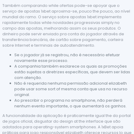
Também comparando while ofertas pode-se apoyar que o
serviço de apostas 1xbet aproxima-se, pouco the pouco, ao nível
mundial do ramo. O serviço sobre apostas 1xbet implementa
rapidamente todas while novidades progressivas simply no
campo das apostas, melhorando assim os seus produtos. O
dinheiro pode servir enviado pra conta do jogador através de
transferência bancária, de cartão sobre pagamento, carteira
sobre Internet e terminais de autoatendimento.
Se o jogador já se registrou, não é necessário efetuar
novamente esse processo.
A companhia também esclarece os quais as promoções
estão sujeitas a diretrizes específicas, que devem ser lidas
com atenção.
Não é requerida nenhuma permissão adicional elizabeth
pode usar some sort of mesma conta que usa no recurso
original.
Ao prescribir o programa no smartphone, não perderá
nenhum evento importante, o que aumentará os ganhos.
A funcionalidade da aplicação é praticamente igual the do portal
de jogos oficial, disgustar do design at the interface que são
adotados para operating-system smartphones. A 1xBet apoia
práticas para jogo responsável elizabeth oferece recursos lo que