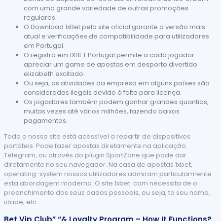
com uma grande variedade de outras promoções
regulares.
O Download 1xBet pelo site oficial garante a versão mais
atual e verificações de compatibilidade para utilizadores
em Portugal.
O registro em 1XBET Portugal permite a cada jogador
apreciar um game de apostas em desporto divertido
elizabeth excitado.
Ou seja, as atividades da empresa em alguns países são
consideradas ilegais devido à falta para licença.
Os jogadores também podem ganhar grandes quantias,
muitas vezes até vários milhões, fazendo baixos
pagamentos.
Todo o nosso site está acessível a repartir de dispositivos
portáteis. Pode fazer apostas diretamente na aplicação
Telegram, ou através do plugin SportZone que pode dar
diretamente no seu navegador. Na casa de apostas 1xbet,
operating-system nossos utilizadores admiram particularmente
esta abordagem moderna. O site 1xbet. com necessita de o
preenchimento dos seus dados pessoais, ou seja, to seu nome,
idade, etc.
Bet Vip Club” “& Loyalty Program – How It Functions?