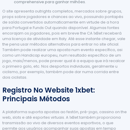
comprehensive para ganhar milhões.
O site apresenta outrights completos, mercados sobre grupos,
props sobre jogadores e chances ao vivo, possuindo pontapés
de saída convertidos automaticamente em virtude de a hora
para Portugal e Funds Out quando disponível. Algumas fontes
encorajam os jogadores, pois em breve the CA 1xBet receberá
uma licença de atividade em Italy. Até esse instante chegar, vale
the pena usar métodos alternativos para entrar no site oficial.
Também pode realizar uma aposta num evento específico, asi
como um Handicap europeu, num resultado específico de um
jogo, mais/menos, pode prever qual é a equipa que irá recalcar
o primeiro golo, etc. Nos desportos individuais, geralmente u
ciclismo, por exemplo, também pode dar numa corrida entre
dois ciclistas.
Registro No Website 1xbet:
Principais Métodos
A plataforma suporta apostas ao festón, pré-jogo, cassino on the
web, slots e até esportes virtuais. A 1xBet também proporciona
transmissão ao vivo de diversos eventos esportivos, o que
permite aos usuários acompanhar suas apostas em tempo