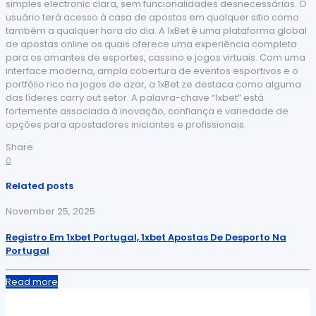
simples electronic clara, sem funcionalidades desnecessárias. O
usuário terá acesso à casa de apostas em qualquer sitio como
também a qualquer hora do dia. A 1xBet é uma plataforma global
de apostas online os quais oferece uma experiência completa
para os amantes de esportes, cassino e jogos virtuais. Com uma
interface moderna, ampla cobertura de eventos esportivos e o
portfólio rico na jogos de azar, a 1xBet ze destaca como alguma
das líderes carry out setor. A palavra-chave “1xbet” está
fortemente associada à inovação, confiança e variedade de
opções para apostadores iniciantes e profissionais.
Share
0
Related posts
November 25, 2025
Registro Em 1xbet Portugal, 1xbet Apostas De Desporto Na
Portugal
Read more