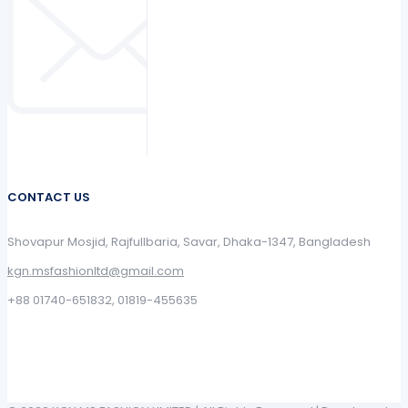
CONTACT US
Shovapur Mosjid, Rajfullbaria, Savar, Dhaka-1347, Bangladesh
kgn.msfashionltd@gmail.com
+88 01740-651832, 01819-455635