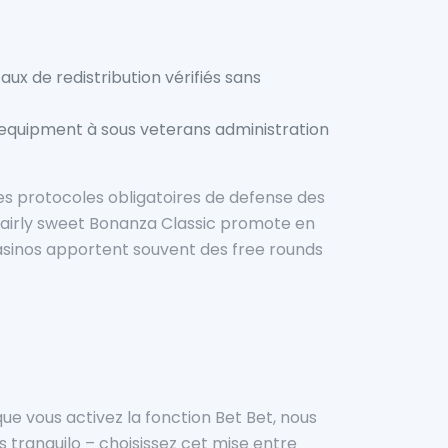
aux de redistribution vérifiés sans
te equipment à sous veterans administration
s protocoles obligatoires de defense des
e Fairly sweet Bonanza Classic promote en
asinos apportent souvent des free rounds
que vous activez la fonction Bet Bet, nous
 tranquilo – choisissez cet mise entre