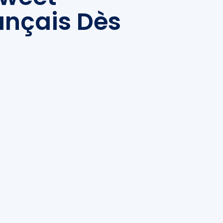
ançais Dès