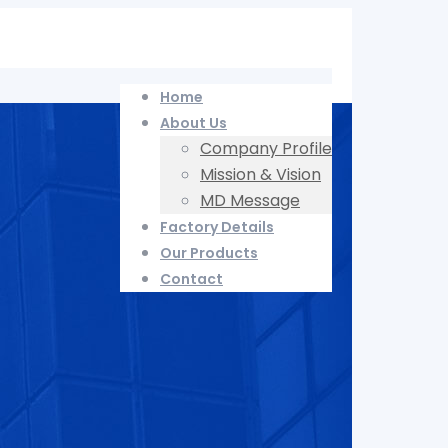
Home
About Us
Company Profile
Mission & Vision
MD Message
Factory Details
Our Products
Contact