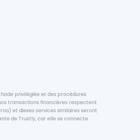
éthode privilégiée et des procédures
nos transactions financières respectent
a) et dieses services similaires seront
nte de Trustly, car elle se connecte