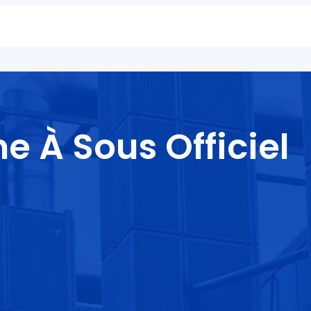
e À Sous Officiel