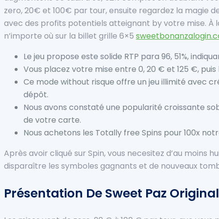
zero, 20€ et 100€ par tour, ensuite regardez la magie d
avec des profits potentiels atteignant by votre mise. À
n’importe où sur la billet grille 6×5
sweetbonanzalogin.
Le jeu propose este solide RTP para 96, 51%, indiqu
Vous placez votre mise entre 0, 20 € et 125 €, puis l
Ce mode without risque offre un jeu illimité avec 
dépôt.
Nous avons constaté une popularité croissante sob
de votre carte.
Nous achetons les Totally free Spins pour 100x no
Après avoir cliqué sur Spin, vous necesitez d’au moins h
disparaître les symboles gagnants et de nouveaux tombe
Présentation De Sweet Paz Original