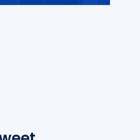
Sweet