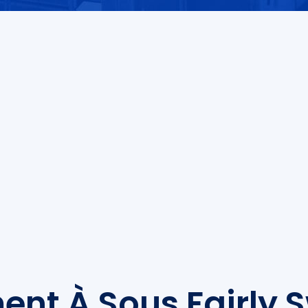
ent À Sous Fairly 