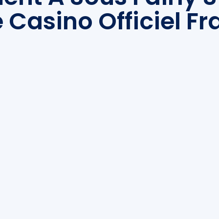
 Casino Officiel Fr