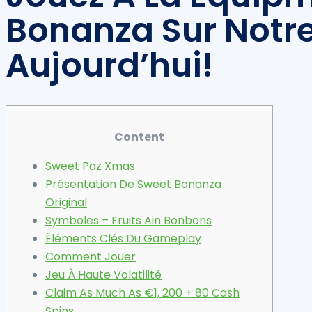
Bonanza Sur Notre
Aujourd’hui!
Content
Sweet Paz Xmas
Présentation De Sweet Bonanza
Original
Symboles – Fruits Ain Bonbons
Éléments Clés Du Gameplay
Comment Jouer
Jeu À Haute Volatilité
Claim As Much As €1, 200 + 80 Cash
Spins