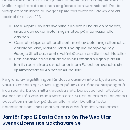
är verksamt inom EES. Då gäller nämligen samma regler som för
Malta-registrerade casinon angående konkurrensfrihet. Det är
viktigt att man innan du börjar spela försäkrar drill down om att
casinot är aktivt i EES.
Med Apple Pay kan svenska spelare njuta av en modern,
snabb och säker betalningsmetod på internationella
casinon.
Casinot erbjuder ett brett sortiment av betalningsalternativ,
däribland Visa, MasterCard, The apple company Pay,
Google Shell out, samt e-plånböcker som Skrill och Neteller.
Den senaste tiden har dock även Lettland slagit sig an till
family room skara av nationer inom EU och omvandlat sin
spelmarknad till en nationell industri.
På grund av lagstiftningen får dessa casinon inte erbjuda svensk
valuta. Omsättningskravet ligger på 45x för både bonuspengar å
free rounds. Du kan hitta klassiska slots, bordsspel och ett stabilt
livecasino från välkända leverantörer. Sajten är enkel att använda
oavsett om man kör på dator eller mobil. De allra flesta
nätcasinon som finns bedriver en korrekt å seriös verksamhet.
Jämför Topp 12 Bästa Casino On The Web Utan
Svensk Licens Hos Makthavare Se