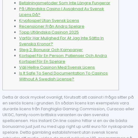
Betalningsmetoder Som Inte Längre Fungerar
På Utländska Casino I Avsaknad Av Svensk
Licens Då?
Kryptospel Utan Svensk Licens
Recensioner Från Andra Spelare
Topp Utländska Casinon 2025
Varför Har Mulighed For At Jag Inte Sätta In
Svenska Kronor?
Steg 2: Bonusar Och Kampanjer
Kortspel För En Person: Patienser Och Andra
Kortspel För En Spelare
Välj Hellre Casinon Med Svensk Licens
Is It Safe To Send Documentation To Casinos
Without A Swedish License?
Detta är dock mycket ovanligt, förutsatt att casinot i fråga sitter på
en seriös licens i grunden. En sådan licens kan exempelvis vara
durante licens från Fanghiglia Gaming Commission, Curacao eller
UKGC, family room brittiska varianten av den svenska
spellicensen. Hos Instant On line casino hittar vi en av de bästa
bonusarna just just nu med upp right up until euro för nyskapande
spelare. Detta gambling establishment utan svensk licens