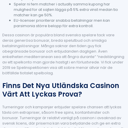
Spelar ni fem matcher i actually samma kupong har
mulighed for at sajten lägga på 5% extra vinst medan tio
matcher kan ge 50%.
EU-licenser prioriterar snabba betalningar men kan
parsimonia större belopp för extra kontroll.
Dessa casinon är populära bland svenska spelare tack vare
deras generösa bonusar, breda spelutbud och smidiga
betalningslösningar. Många saknar den tiden guy fick
obegränsade bonusar och erbjudanden dagligen. Även
enkelheten mediterranean sea att ångra durante” “nedstängning
av ett spelkonto man gjorde hastigt i en förlustvrede. Vi fick under
2019 se Spelinspektionen visa att sobre menar allvar när de
bötfällde tiotalet spelbolag.
Finns Det Nya Utländska Casinon
Värt Att Lyckas Prova?
Turneringar och kampanjer erbjuder spelare chansen att lyckas
tävla om extrapriser, såsom free spins, kontantvinster och
bonusar. Turneringar är relativt vanligt på casinon i avsaknad av
svensk licens, där priserna kan vara betydande och ge en extra