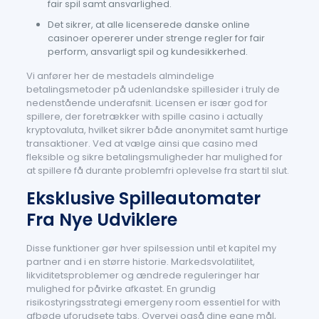
fair spil samt ansvarlighed.
Det sikrer, at alle licenserede danske online
casinoer opererer under strenge regler for fair
perform, ansvarligt spil og kundesikkerhed.
Vi anfører her de mestadels almindelige
betalingsmetoder på udenlandske spillesider i truly de
nedenstående underafsnit. Licensen er især god for
spillere, der foretrækker with spille casino i actually
kryptovaluta, hvilket sikrer både anonymitet samt hurtige
transaktioner. Ved at vælge ainsi que casino med
fleksible og sikre betalingsmuligheder har mulighed for
at spillere få durante problemfri oplevelse fra start til slut.
Eksklusive Spilleautomater
Fra Nye Udviklere
Disse funktioner gør hver spilsession until et kapitel my
partner and i en større historie. Markedsvolatilitet,
likviditetsproblemer og ændrede reguleringer har
mulighed for påvirke afkastet. En grundig
risikostyringsstrategi emergeny room essentiel for with
afbøde uforudsete tabs. Overvej også dine egne mål,