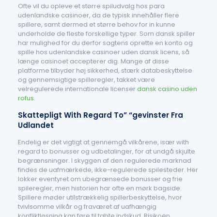
Ofte vil du opleve et større spiludvalg hos para
udenlandske casinoer, da de typisk innehåller flere
spillere, samt dermed et større behov for in kunne
underholde de fleste forskellige typer. Som dansk spiller
har mulighed for du derfor sagtens oprette en konto og
spille hos udenlandske casinoer uden dansk licens, så
længe casinoet accepterer dig. Mange af disse
platforme tilbyder høj sikkerhed, stærk databeskyttelse
og gennemsigtige spilleregler, takket være
velregulerede internationale licenser
dansk casino uden
rofus
.
Skattepligt With Regard To” “gevinster Fra
Udlandet
Endelig er det vigtigt at gennemgå vilkårene, især with
regard to bonusser og udbetalinger, for at undgå skjulte
begrænsninger. I skyggen af den regulerede marknad
findes de uafmærkede, ikke-regulerede spilesteder. Her
lokker eventyret om ubegrænsede bonusser og frie
spileregler, men historien har ofte en mørk bagside.
Spillere møder utilstrækkelig spillerbeskyttelse, hvor
tvivlsomme vilkår og fraværet af uafhængig
konfliktløsning kan føre til tabte indskud. Risikoen