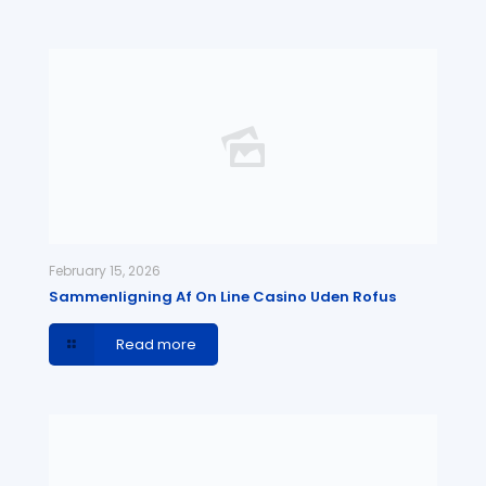
February 15, 2026
Sammenligning Af On Line Casino Uden Rofus
Read more