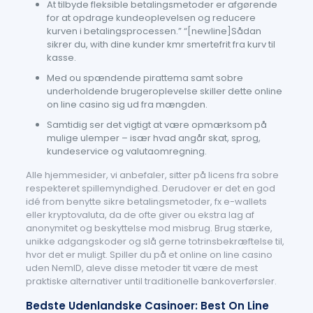
At tilbyde fleksible betalingsmetoder er afgørende
for at opdrage kundeoplevelsen og reducere
kurven i betalingsprocessen.” “[newline]Sådan
sikrer du, with dine kunder kmr smertefrit fra kurv til
kasse.
Med ou spændende pirattema samt sobre
underholdende brugeroplevelse skiller dette online
on line casino sig ud fra mængden.
Samtidig ser det vigtigt at være opmærksom på
mulige ulemper – især hvad angår skat, sprog,
kundeservice og valutaomregning.
Alle hjemmesider, vi anbefaler, sitter på licens fra sobre
respekteret spillemyndighed. Derudover er det en god
idé from benytte sikre betalingsmetoder, fx e-wallets
eller kryptovaluta, da de ofte giver ou ekstra lag af
anonymitet og beskyttelse mod misbrug. Brug stærke,
unikke adgangskoder og slå gerne totrinsbekræftelse til,
hvor det er muligt. Spiller du på et online on line casino
uden NemID, aleve disse metoder tit være de mest
praktiske alternativer until traditionelle bankoverførsler.
Bedste Udenlandske Casinoer: Best On Line