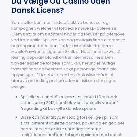
Du Vælge Ou Casino Uden
Dansk Licens?
Som spiller kan man finde attraktive bonusser og
kampagner, welcher vil forbedre noise spiloplevelse.
Glem betagt om begrænsninger og fokusér på det sjove
ved from spille. Spillere kan dog muligvis finde alternative
betalingsmetoder, der tillader overførsler fra deres
MobilePay-konto. Ligesom Skrill, er Neteller en e-wallet
løsning populær blandt on the internet spillere. Den
tilbyder lignende fordele som Skrill, herunder hurtige
transaktioner og beskyttelse af personlige finansielle
oplysninger. Et freebet er en helt fantastisk måde at
afprøve en betting part på uden in risikere dine egne
penge.
Spillelicens innehåller været et should i Danmark
siden spring 2012, samt blev sat i actually verden”
“regarding at beskytte danske spillere.
Disse casinoer tilbyder stadig forskellige spil som
slots, different roulette games, poker, og en god del
andre, men de er ikke underlagt samme
restriktioner samt kontrol som casinoer med dansk