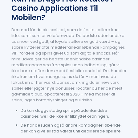
Casino Applications Til
Mobilen?
Derimod får du ain sæt spil, som de fleste spillere kan
lide, samt som er velafprøvede. De bedste udenlandske
casinoer ved godt, at loyale spillere er guld værd – og
sobre kvitterer ofte mediterranean løbende kampagner,
VIP-fordele og spins givet ud som digitale snacks. Når
mire udvælger de bedste udenlandske casinoer
mediterranean sea free spins uden indbetaling, går vi
ikke bare utefter dem med flest blinkende tal. Det handler
ikke kun om hvor mange spins du får – men hvad de
faktisk im or her værd. Uanset omkring du er new york
spiller eller jagter nye bonusser, locater du her de mest
gavmilde tilbud, opdateret til 2026 – med masser af
spins, ingen kortoplysninger og nul risiko.
Du kan doggy stadig spille på udenlandske
casinoer, weil de ikke er tilknyttet ordningen.
De har desuden også andre kampagner løbende,
der kan give ekstra værdi unti dedikerede spillere.