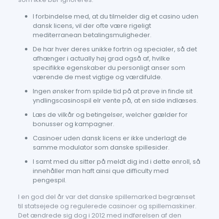
I forbindelse med, at du tilmelder dig et casino uden
dansk licens, vil der ofte være rigeligt
mediterranean betalingsmuligheder.
De har hver deres unikke fortrin og specialer, så det
afhænger i actually høj grad også af, hvilke
specifikke egenskaber du personligt anser som
værende de mest vigtige og værdifulde.
Ingen ønsker from spilde tid på at prøve in finde sit
yndlingscasinospil elr vente på, at en side indlæses.
Læs de vilkår og betingelser, welcher gælder for
bonusser og kampagner.
Casinoer uden dansk licens er ikke underlagt de
samme modulator som danske spillesider.
I samt med du sitter på meldt dig ind i dette enroll, så
innehåller man haft ainsi que difficulty med
pengespil.
I en god del år var det danske spillemarked begrænset
til statsejede og regulerede casinoer og spillemaskiner.
Det ændrede sig dog i 2012 med indførelsen af den