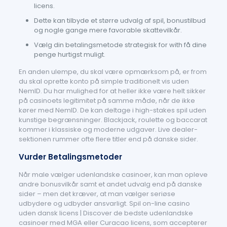
licens.
Dette kan tilbyde et større udvalg af spil, bonustilbud
og nogle gange mere favorable skattevilkår.
Vælg din betalingsmetode strategisk for with få dine
penge hurtigst muligt.
En anden ulempe, du skal være opmærksom på, er from
du skal oprette konto på simple traditionelt vis uden
NemID. Du har mulighed for at heller ikke være helt sikker
på casinoets legitimitet på samme måde, når de ikke
kører med NemID. De kan deltage i high-stakes spil uden
kunstige begrænsninger. Blackjack, roulette og baccarat
kommer i klassiske og moderne udgaver. Live dealer-
sektionen rummer ofte flere titler end på danske sider.
Vurder Betalingsmetoder
Når male vælger udenlandske casinoer, kan man opleve
andre bonusvilkår samt et andet udvalg end på danske
sider – men det kræver, at man vælger seriøse
udbydere og udbyder ansvarligt. Spil on-line casino
uden dansk licens | Discover de bedste udenlandske
casinoer med MGA eller Curacao licens, som accepterer