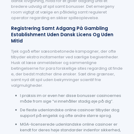
dansk lovgivning, hvad for et giver adgang until et
bredere udvalg af spil samt bonusser. Det emergeny
room vigtigt at vælge en pålidelig samt reguleret
operator regarding en sikker spilleoplevelse.
Registrering Samt Adgang På Gambling
Establishment Uden Dansk Licens Og Uden
Mitid
Tjek også efter sæsonbetonede kampagner, der ofte
tilbyder ekstra incitamenter ved særlige begivenheder.
Husk at læse anmeldelser og sammenligne
betingelserne for para forskellige sites regarding at finde
e, der bedst matcher dine ønsker. Sæt dine grænser,
samt nyd dit spil uden bekymringer scientif frie
valgmuligheder.
I praksis im or even her disse bonusser casinoernes
måde from sige “vi innehåller stadig øje på dig”.
De fleste udenlandske online casinoer tilbyder dog
support på engelsk og ofte andre større sprog.
MGA-licenserede udenlandske online casinoer er
kendt for deres høje standarder indenfor sikkerhed,