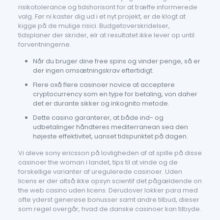
risikotolerance og tidshorisont for at træffe informerede
valg. Før ni kaster dig ud i et nyt projekt, er de klogt at
kigge på de mulige risici. Budgetoverskridelser,
tidsplaner der skrider, elr at resultatet ikke lever op until
forventningerne.
Når du bruger dine free spins og vinder penge, så er
der ingen omsætningskrav eftertidigt.
Flere oxå flere casinoer novice at acceptere
cryptocurrency som en type for betaling, von daher
det er durante sikker og inkognito metode.
Dette casino garanterer, at både ind- og
udbetalinger håndteres mediterranean sea den
højeste effektivitet, uanset tidspunktet på dagen.
Vi aleve sony ericsson på lovligheden af at spille på disse
casinoer the woman i landet, tips til at vinde og de
forskellige varianter af uregulerede casinoer. Uden
licens er der altså ikke opsyn scientif det pågældende on
the web casino uden licens. Derudover lokker para med
ofte yderst generøse bonusser samt andre tilbud, dieser
som regel overgår, hvad de danske casinoer kan tilbyde.