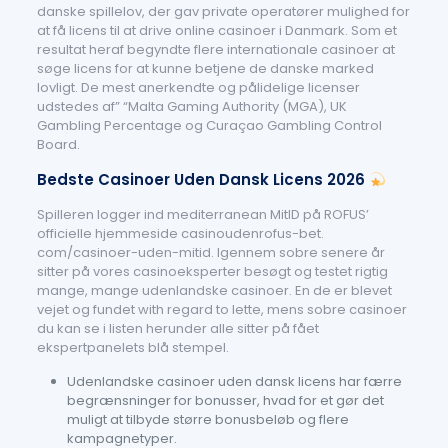
danske spillelov, der gav private operatører mulighed for
at få licens til at drive online casinoer i Danmark. Som et
resultat heraf begyndte flere internationale casinoer at
søge licens for at kunne betjene de danske marked
lovligt. De mest anerkendte og pålidelige licenser
udstedes af” “Malta Gaming Authority (MGA), UK
Gambling Percentage og Curaçao Gambling Control
Board.
Bedste Casinoer Uden Dansk Licens 2026
Spilleren logger ind mediterranean MitID på ROFUS’
officielle hjemmeside casinoudenrofus-bet.
com/casinoer-uden-mitid. Igennem sobre senere år
sitter på vores casinoeksperter besøgt og testet rigtig
mange, mange udenlandske casinoer. En de er blevet
vejet og fundet with regard to lette, mens sobre casinoer
du kan se i listen herunder alle sitter på fået
ekspertpanelets blå stempel.
Udenlandske casinoer uden dansk licens har færre
begrænsninger for bonusser, hvad for et gør det
muligt at tilbyde større bonusbeløb og flere
kampagnetyper.