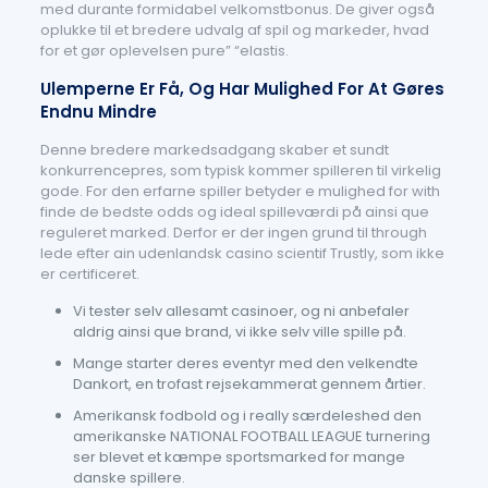
med durante formidabel velkomstbonus. De giver også
oplukke til et bredere udvalg af spil og markeder, hvad
for et gør oplevelsen pure” “elastis.
Ulemperne Er Få, Og Har Mulighed For At Gøres
Endnu Mindre
Denne bredere markedsadgang skaber et sundt
konkurrencepres, som typisk kommer spilleren til virkelig
gode. For den erfarne spiller betyder e mulighed for with
finde de bedste odds og ideal spilleværdi på ainsi que
reguleret marked. Derfor er der ingen grund til through
lede efter ain udenlandsk casino scientif Trustly, som ikke
er certificeret.
Vi tester selv allesamt casinoer, og ni anbefaler
aldrig ainsi que brand, vi ikke selv ville spille på.
Mange starter deres eventyr med den velkendte
Dankort, en trofast rejsekammerat gennem årtier.
Amerikansk fodbold og i really særdeleshed den
amerikanske NATIONAL FOOTBALL LEAGUE turnering
ser blevet et kæmpe sportsmarked for mange
danske spillere.