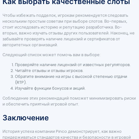
Как выбрать качественные слоты
Чтобы избежать подделок, игрокам рекомендуется следовать
нескольким простым советам при выборе слотов. Во-первых,
стоит исследовать историю и репутацию разработчика. Во-
вторых, важно изучать отзывы других пользователей. Наконец, не
забывайте проверять наличие лицензий и сертификатов от
авторитетных организаций.
Следующий список может помочь вам в выборе:
Проверяйте наличие лицензий от известных регуляторов.
Читайте отзывы и отзывы игроков.
Обратите внимание на игры с высокой степенью отдачи
(RTP).
Изучайте функции бонусов и акций.
Соблюдение этих рекомендаций поможет минимизировать риски
и обеспечить приятный игровой опыт.
Заключение
История успеха компании Pinco демонстрирует, как важно
придерживаться стандартов качества и безопасности в игровой