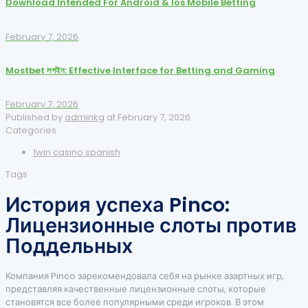
Download Intended For Android & Ios Mobile Betting
February 7, 2026
Mostbet লগইন: Effective Interface for Betting and Gaming
February 7, 2026
Published by
adminkg
at
February 7, 2026
Categories
1win casino spanish
Tags
История успеха Pinco:
Лицензионные слоты против
Поддельных
Компания Pinco зарекомендовала себя на рынке азартных игр,
представляя качественные лицензионные слоты, которые
становятся все более популярными среди игроков. В этом