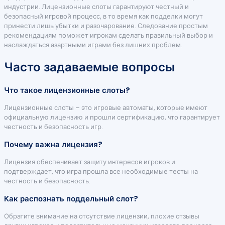
индустрии. Лицензионные слоты гарантируют честный и
безопасный игровой процесс, в то время как подделки могут
принести лишь убытки и разочарование. Следование простым
рекомендациям поможет игрокам сделать правильный выбор и
наслаждаться азартными играми без лишних проблем.
Часто задаваемые вопросы
Что такое лицензионные слоты?
Лицензионные слоты – это игровые автоматы, которые имеют
официальную лицензию и прошли сертификацию, что гарантирует
честность и безопасность игр.
Почему важна лицензия?
Лицензия обеспечивает защиту интересов игроков и
подтверждает, что игра прошла все необходимые тесты на
честность и безопасность.
Как распознать поддельный слот?
Обратите внимание на отсутствие лицензии, плохие отзывы