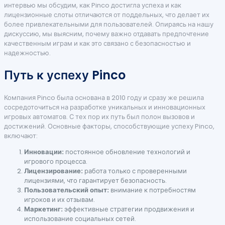
интервью мы обсудим, как Pinco достигла успеха и как
лицензионные слоты отличаются от поддельных, что делает их
более привлекательными для пользователей. Опираясь на нашу
дискуссию, мы выясним, почему важно отдавать предпочтение
качественным играм и как это связано с безопасностью и
надежностью.
Путь к успеху Pinco
Компания Pinco была основана в 2010 году и сразу же решила
сосредоточиться на разработке уникальных и инновационных
игровых автоматов. С тех пор их путь был полон вызовов и
достижений. Основные факторы, способствующие успеху Pinco,
включают:
Инновации:
постоянное обновление технологий и
игрового процесса.
Лицензирование:
работа только с проверенными
лицензиями, что гарантирует безопасность.
Пользовательский опыт:
внимание к потребностям
игроков и их отзывам.
Маркетинг:
эффективные стратегии продвижения и
использование социальных сетей.