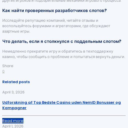
других игроков и подозрительные механики игрового процесса.
Как найти проверенных разработчиков слотов?
Исследуйте репутацию компаний, читайте отзывы и
воспользуйтесь форумами и агрегаторами, где обсуждают
азартные игры.
Что делать, если я столкнулся с поддельным слотом?
Немедленно прекратите игру и обратитесь в техподдержку
казино, чтобы сообщить о проблеме и попытаться вернуть деньги.
Share
0
Related posts
April 3, 2026
Udforskning af Top Bedste Casino uden NemID Bonusser og
Kampagner
Read more
April 1, 2026