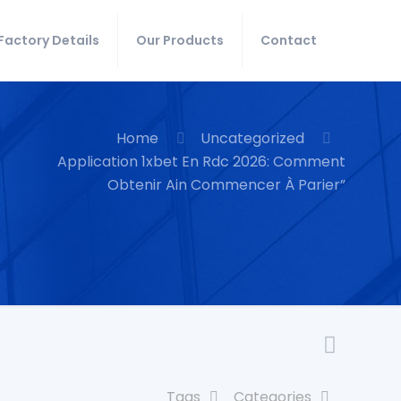
Factory Details
Our Products
Contact
Home
Uncategorized
Application 1xbet En Rdc 2026: Comment
Obtenir Ain Commencer À Parier”
Tags
Categories