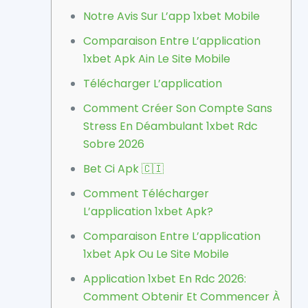
Notre Avis Sur L’app 1xbet Mobile
Comparaison Entre L’application
1xbet Apk Ain Le Site Mobile
Télécharger L’application
Comment Créer Son Compte Sans
Stress En Déambulant 1xbet Rdc
Sobre 2026
Bet Ci Apk 🇨🇮
Comment Télécharger
L’application 1xbet Apk?
Comparaison Entre L’application
1xbet Apk Ou Le Site Mobile
Application 1xbet En Rdc 2026:
Comment Obtenir Et Commencer À