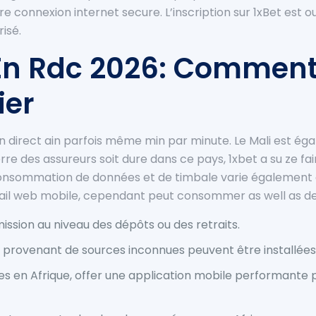
connexion internet secure. L’inscription sur 1xBet est 
isé.
 En Rdc 2026: Comment
ier
direct ain parfois même min par minute. Le Mali est ég
re des assureurs soit dure dans ce pays, 1xbet a su ze fai
sommation de données et de timbale varie également entr
ortail web mobile, cependant peut consommer as well as de
sion au niveau des dépôts ou des retraits.
ns provenant de sources inconnues peuvent être installées
res en Afrique, offer une application mobile performante 