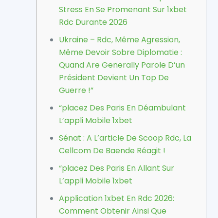
Stress En Se Promenant Sur 1xbet
Rdc Durante 2026
Ukraine – Rdc, Même Agression,
Même Devoir Sobre Diplomatie :
Quand Are Generally Parole D’un
Président Devient Un Top De
Guerre !”
“placez Des Paris En Déambulant
L’appli Mobile 1xbet
Sénat : A L’article De Scoop Rdc, La
Cellcom De Baende Réagit !
“placez Des Paris En Allant Sur
L’appli Mobile 1xbet
Application 1xbet En Rdc 2026:
Comment Obtenir Ainsi Que