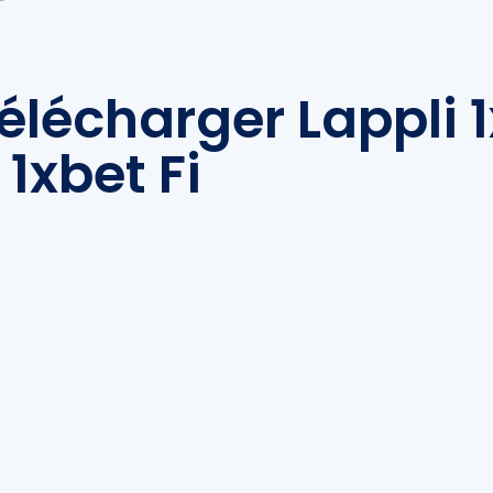
Télécharger Lappli 
1xbet Fi