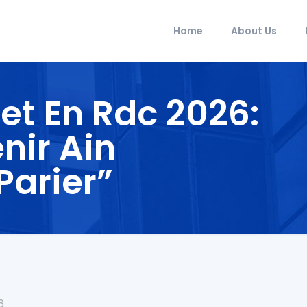
Home
About Us
et En Rdc 2026:
ir Ain
arier”
6