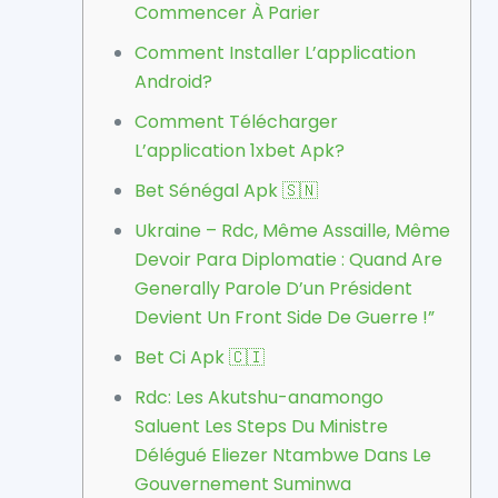
Commencer À Parier
Comment Installer L’application
Android?
Comment Télécharger
L’application 1xbet Apk?
Bet Sénégal Apk 🇸🇳
Ukraine – Rdc, Même Assaille, Même
Devoir Para Diplomatie : Quand Are
Generally Parole D’un Président
Devient Un Front Side De Guerre !”
Bet Ci Apk 🇨🇮
Rdc: Les Akutshu-anamongo
Saluent Les Steps Du Ministre
Délégué Eliezer Ntambwe Dans Le
Gouvernement Suminwa