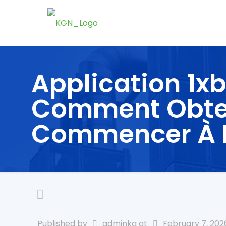
Application 1xb
Comment Obten
Commencer À P
Published by
adminkg
at
February 7, 202